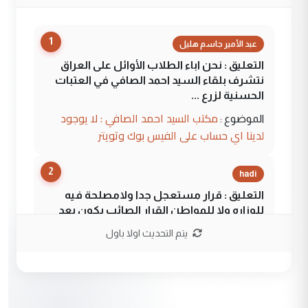
1
عبد الأمير جاسم هليل
التعليق : نحن اباء الطلاب الأوائل على العراق
نتشرف بلقاء السيد احمد الصافي في العتبات
الحسنية لزرع ...
مكتب السيد احمد الصافي : لا يوجود
الموضوع :
لدينا اي حساب على الفيس بوك وتويتر
2
hadi
التعليق : قرار مستعجل جدا ولامصلحة فيه
للوزاره ولا للمواطن القرار الصائب يكون بعد
الاستماع للمدير ومغرفة ...
يتم التحديث اولا باول
وزير الصحة يعفي مدير مستشفى الكرخ
الموضوع :
العام في بغداد
3
سردار