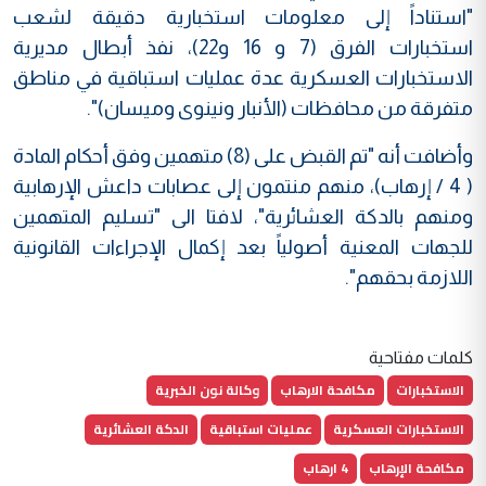
"استناداً إلى معلومات استخبارية دقيقة لشعب
استخبارات الفرق (7 و 16 و22)، نفذ أبطال مديرية
الاستخبارات العسكرية عدة عمليات استباقية في مناطق
متفرقة من محافظات (الأنبار ونينوى وميسان)".
وأضافت أنه "تم القبض على (8) متهمين وفق أحكام المادة
( 4 / إرهاب)، منهم منتمون إلى عصابات داعش الإرهابية
ومنهم بالدكة العشائرية"، لافتا الى "تسليم المتهمين
للجهات المعنية أصولياً بعد إكمال الإجراءات القانونية
اللازمة بحقهم".
كلمات مفتاحية
الاستخبارات
مكافحة الارهاب
وكالة نون الخبرية
الاستخبارات العسكرية
عمليات استباقية
الدكة العشائرية
مكافحة الإرهاب
4 ارهاب