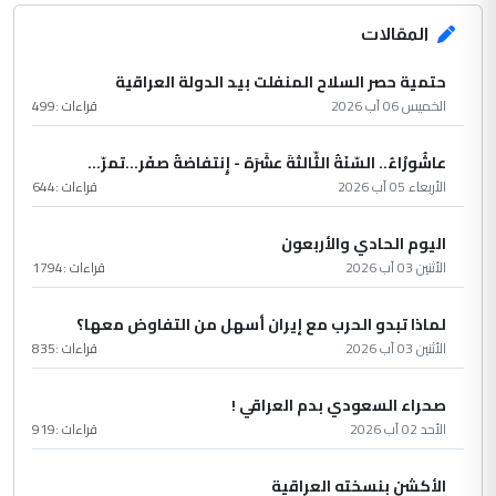
المقالات
حتمية حصر السلاح المنفلت بيد الدولة العراقية
الخميس 06 آب 2026
قراءات :
499
عاشُورْاءُ.. السّنَةُ الثّالثةَ عشَرَة - إِنتفاضةُ صفَر…تمرّ...
الأربعاء 05 آب 2026
قراءات :
644
اليوم الحادي والأربعون
الأثنين 03 آب 2026
قراءات :
1794
لماذا تبدو الحرب مع إيران أسهل من التفاوض معها؟
الأثنين 03 آب 2026
قراءات :
835
صحراء السعودي بدم العراقي !
الأحد 02 آب 2026
قراءات :
919
الأكشن بنسخته العراقية