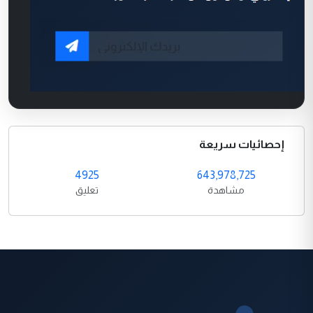
إحصائيات سريعة
4925
643,978,725
مشاهدة
تعليق