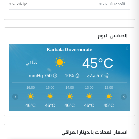
الأحد 02 آب 2026
قراءات :
834
الطقس اليوم
Karbala Governorate
45°C
صافي
5.7 م\ث
10%
750
mmHg
17:00
16:00
15:00
14:00
13:00
12:00
‹
›
45°C
46°C
46°C
46°C
46°C
45°C
اسعار العملات بالدينار العراقي