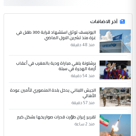
التعليق : واحد من عصابة علي ماما يسقط
جنسية الرافد الثالث للعراق ومن اصول عريقة
ابا فرات ...
آخر الاضافات
الجواهري يرد على صدام حسين سل
اليونيسف توثق استشهاد قرابة 300 طفل في
الموضوع :
غزة منذ تشرين الاول الماضي
مضجعيك يابن الزنا (نص كامل)
منذ 48 دقيقة
4
سردار
برشلونة يلغي مباراة ودية بالمغرب في أعقاب
التعليق : واحد من عصابة علي ماما يسقط
أزمة الهجرة في سبتة
جنسية الرافد الثالث للعراق ومن اصول عريقة
منذ 54 دقيقة
ابا فرات ...
الجواهري يرد على صدام حسين سل
الموضوع :
الجيش اللبناني يدخل بلدة المنصوري لتأمين عودة
مضجعيك يابن الزنا (نص كامل)
الأهالي
منذ 57 دقيقة
5
حيدر عاشور
تقرير: إيران طوّرت قدرات صواريخها بشكل كبير
التعليق : تحياتي لك استاذ حامدتركان. كلام
منذ 2 ساعة
دقيق ومسؤول؛ فالاستثمار الحقيقي للإنسان
وثروات البلد يعتمد على الكفاءة ...