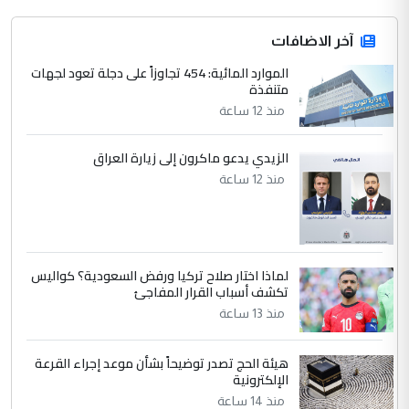
المشترك لا تستهدف أية دولة ومفتوحة لانضمام
الدول الشقيقة
آخر الاضافات
الموارد المائية: 454 تجاوزاً على دجلة تعود لجهات
4
متنفذة
يوسف غزوان عصمت
منذ 12 ساعة
التعليق : بكالوريوس فيزياء طبية متزوج و
زوجتي أيضا بكالوريوس سكني بغداد أرغب في
إكمال دراستي داخل ...
الزيدي يدعو ماكرون إلى زيارة العراق
السعودية توافق على الاستمرار في
منذ 12 ساعة
الموضوع :
إعطاء 100 منحة دراسية للطلبة العراقيين في
جامعاتها سنويا
لماذا اختار صلاح تركيا ورفض السعودية؟ كواليس
5
عبد الأمير جاسم هليل
تكشف أسباب القرار المفاجئ
التعليق : نحن اباء الطلاب الأوائل على العراق
منذ 13 ساعة
نتشرف بلقاء السيد احمد الصافي في العتبات
الحسنية لزرع ...
هيئة الحج تصدر توضيحاً بشأن موعد إجراء القرعة
مكتب السيد احمد الصافي : لا يوجود
الإلكترونية
الموضوع :
لدينا اي حساب على الفيس بوك وتويتر
منذ 14 ساعة