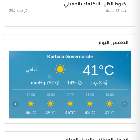
خيوط الظل.. الاكتفاء بالجميلي
منذ 18 ساعة
قراءات :
294
الطقس اليوم
Karbala Governorate
41°C
صافي
3 م\ث
14%
752
mmHg
15:00
14:00
13:00
12:00
11:00
10:00
‹
›
46°C
46°C
45°C
45°C
43°C
41°C
اسعار العملات بالدينار العراقي