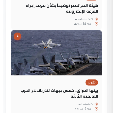
هيئة الحج تصدر توضيحاً بشأن موعد إجراء
القرعة الإلكترونية
869 مشاهدة
--
منذ 14 ساعة
4
تقارير
بينها العراق.. خمس جبهات تنذر باندلاع الحرب
العالمية الثالثة
665 مشاهدة
--
منذ 19 ساعة