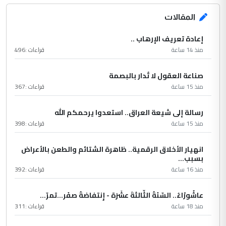
المقالات
إعادة تعريف الإرهاب ..
منذ 14 ساعة
قراءات :
496
صناعة العقول لا تُدار بالبصمة
منذ 15 ساعة
قراءات :
367
رسالة إلى شيعة العراق.. استعدوا يرحمكم الله
منذ 15 ساعة
قراءات :
398
انهيار الأخلاق الرقمية.. ظاهرة الشتائم والطعن بالأعراض
بسبب...
منذ 16 ساعة
قراءات :
392
عاشُورْاءُ.. السّنَةُ الثّالثةَ عشَرَة - إِنتفاضةُ صفَر…تمرّ...
منذ 18 ساعة
قراءات :
311