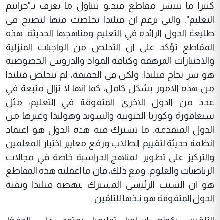
كثيرا ما تنتشر مقاطع فيديو تتناول ما يعرف بـ"جراثيم
التعليم"، والتي تزعم ان فنلندا تخلصت منها لتصبح في
طليعة الدول الرائدة في التعليم ومناهجها الحديثة. هذه
المقاطع تؤكد على ان التخلص من الواجبات المنزلية
والاختبارات المرهقة وكثافة المواد والدروس الخصوصية
هو سر نجاح فنلندا. ولكن في الحقيقة، لم تتخلص فنلندا
من هذه الامور بشكل كامل، كما انها لا تزال متبعة في
عدد من الدول الاخرى المتفوقة في التعليم، مثل
سنغافورة وكوريا الجنوبية والسويد وهولندا وغيرها من
الدول المتقدمة. ما تشترك فيه هذه الدول هو اعتماد
انظمة حديثة لتقييم الطلاب ورفع معايير اختيار المعلمين
والتركيز على تطوير المناهج الدراسية خاصة في مجالات
الرياضيات والعلوم. ومع ذلك، فان ما اغفلته هذه المقاطع
هو ان السبب الرئيسي المشترك لنهضة فنلندا وبقية
الدول المتفوقة هو نبذها للتلقين.
التلقين، بكونه اسلوبا تعليميا يعتمد على الحفظ