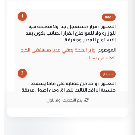
1
hadi
التعليق : قرار مستعجل جدا ولامصلحة فيه
للوزاره ولا للمواطن القرار الصائب يكون بعد
الاستماع للمدير ومغرفة ...
وزير الصحة يعفي مدير مستشفى الكرخ
الموضوع :
العام في بغداد
2
سردار
التعليق : واحد من عصابة علي ماما يسقط
جنسية الرافد الثالث للعراق ومن اصول عريقة
ابا فرات ...
يتم التحديث اولا باول
الجواهري يرد على صدام حسين سل
الموضوع :
مضجعيك يابن الزنا (نص كامل)
3
سردار