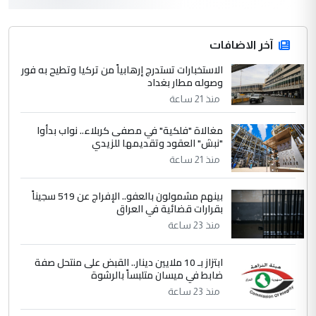
التعليق : واحد من عصابة علي ماما يسقط
جنسية الرافد الثالث للعراق ومن اصول عريقة
ابا فرات ...
آخر الاضافات
الجواهري يرد على صدام حسين سل
الاستخبارات تستدرج إرهابياً من تركيا وتطيح به فور
الموضوع :
وصوله مطار بغداد
مضجعيك يابن الزنا (نص كامل)
منذ 21 ساعة
4
حيدر عاشور
مغالاة "فلكية" في مصفى كربلاء.. نواب بدأوا
"نبش" العقود وتقديمها للزيدي
التعليق : تحياتي لك استاذ حامدتركان. كلام
منذ 21 ساعة
دقيق ومسؤول؛ فالاستثمار الحقيقي للإنسان
وثروات البلد يعتمد على الكفاءة ...
بينهم مشمولون بالعفو.. الإفراج عن 519 سجيناً
بين الإهمال واغتصاب الأرض.. بلاد
الموضوع :
بقرارات قضائية في العراق
الرافدين تعاني الجفاف والتصحر!!
منذ 23 ساعة
5
علي
ابتزاز بـ 10 ملايين دينار.. القبض على منتحل صفة
ضابط في ميسان متلبساً بالرشوة
التعليق : هذه الزيارة تنفع لبنان، دون الشعب
منذ 23 ساعة
العراقي، الذي احترق بحر الصيف، في حين
حكومة الزيدي ...