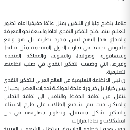
ختاما، يتضح جليا ان التلقين يمثل عائقا حقيقيا امام تطور
التعليم، بينما يفتح التفكير النقدي افاقا واسعة نحو المعرفة
والابداع. هذا النهج ليس مجرد نظرية، بل هو واقع
ملموس تجسد في تجارب الدول المتقدمة مثل فنلندا،
وسنغافورة، وهولندا، والسويد، والمملكة المتحدة،
وغيرها، التي وضعت التفكير النقدي في صلب انظمتها
التعليمية.
ان تبني الانظمة التعليمية في العالم العربي للتفكير النقدي
ليس خيارا، بل ضرورة ملحة لمواكبة تحديات العصر. يجب ان
ننتقل من ثقافة الحفظ والتلقين الى ثقافة التحليل
والابتكار، حيث يتم تشجيع الطلاب على طرح الاسئلة،
والتفكير بشكل مستقل، وتطوير مهاراتهم في حل
المشكلات واتخاذ القرارات.
بدون هذه الخطوة الحاسمة، ستظل الشعوب العربية