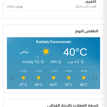
التغيير...
الأحد 02 آب 2026
قراءات :
2559
الطقس اليوم
Karbala Governorate
40°C
صافي
4.2 م\ث
14%
751
mmHg
14:00
13:00
12:00
11:00
10:00
09:00
‹
›
47°C
47°C
46°C
44°C
42°C
40°C
اسعار العملات بالدينار العراقي