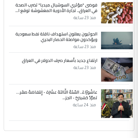
فوضى "مؤثري السوشيال ميديا" تضرب الصحة
نواف سلام في بغداد.. "الفيول" مقابل
الموضوع :
في العراق.. تجارة الأدوية المغشوشة توقع ا...
تصدير النفط العراقي
منذ 23 ساعة
الحوثيون يعلنون استهداف ناقلة نفط سعودية
ويؤكدون مواصلة الحصار البحري
منذ 23 ساعة
ارتفاع جديد بأسعار صرف الدولار في العراق
منذ 23 ساعة
عاشُورْاءُ.. السّنَةُ الثّالثةَ عشَرَة - إِنتفاضةُ صفَر…
تمرُّدٌ حُسَينيٌّ - الجز...
منذ 24 ساعة