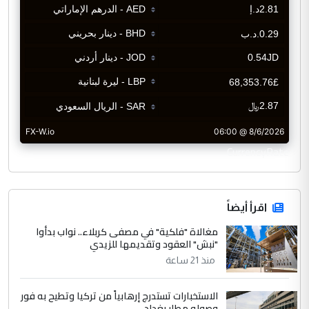
CurrencyRate
اقرأ أيضاً
مغالاة "فلكية" في مصفى كربلاء.. نواب بدأوا
"نبش" العقود وتقديمها للزيدي
منذ 21 ساعة
الاستخبارات تستدرج إرهابياً من تركيا وتطيح به فور
وصوله مطار بغداد