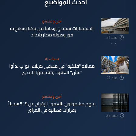
أحدث المواضيع
أمن ومجتمع
الاستخبارات تستدرج إرهابياً من تركيا وتطيح به
فور وصوله مطار بغداد
منذ 21
ساعة
سياسية
مغالاة "فلكية" في مصفى كربلاء.. نواب بدأوا
"نبش" العقود وتقديمها للزيدي
منذ 21
ساعة
أمن ومجتمع
بينهم مشمولون بالعفو.. الإفراج عن 519 سجيناً
بقرارات قضائية في العراق
منذ 23
ساعة