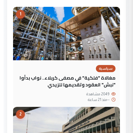
1
سياسية
مغالاة "فلكية" في مصفى كربلاء.. نواب بدأوا
"نبش" العقود وتقديمها للزيدي
2049 مشاهدة
--
منذ 21 ساعة
2