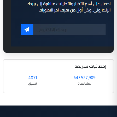
إحصائيات سريعة
4871
643,527,909
مشاهدة
تعليق