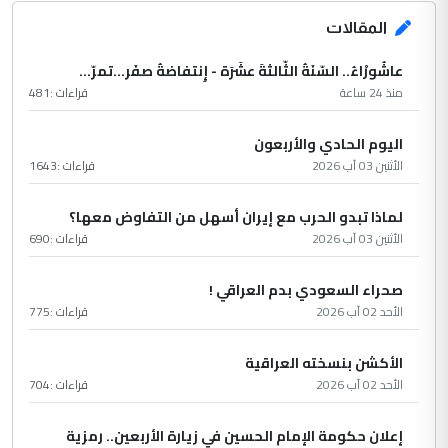
المقالات
عاشُورْاءُ.. السّنَةُ الثّالثةَ عشَرَة - إِنتفاضةُ صفَر…تمرّ...
منذ 24 ساعة
قراءات :
481
اليوم الحادي والأربعون
الأثنين 03 آب 2026
قراءات :
1643
لماذا تبدو الحرب مع إيران أسهل من التفاوض معها؟
الأثنين 03 آب 2026
قراءات :
690
صحراء السعودي بدم العراقي !
الأحد 02 آب 2026
قراءات :
775
الأكشن بنسخته العراقية
الأحد 02 آب 2026
قراءات :
704
إعلان حكومة الإمام الحسين في زيارة الأربعين.. رمزية