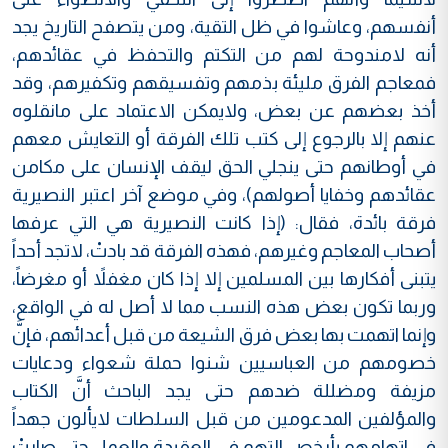
أنفسهم، وعاشوا في ظل التقية، ومن يتصفح التاريخ يجد
أنه لامندوحة لهم من التكتم والتحفظ في عقائدهم،
فمعاجم الفرق مليئة بذمهم وتفسيقهم وتكفيرهم، وقد
أخذ بعضهم عن بعض، ولايمكن الاعتماد على مانقلوه
عنهم إلا بالرجوع إلى كتب تلك الفرقة أو التعايش معهم
في أوطانهم حتى ينجلي الحق ليقف الإنسان على مكامن
عقائدهم وخفايا أصولهم)، وفي موضع آخر اعتبر النصيرية
فرقة بائدة، فقال: (إذا كانت النصيرية هي التي عرفها
أصحاب المعاجم وغيرهم، فهذه الفرقة قد بادتْ، لاتجد أحداً
يتبنى أفكارها بين المسلمين إلا إذا كان مغفلاً أو مغرضاً،
وربما تكون بعض هذه النسب مما لا أصل له في الواقع،
وإنما اتهمت بها بعض فرق الشيعة من قبل أعدائهم، فإنَّ
خصومهم من العباسيين شنوا حملة شعواء ودعايات
مزيفة ومضللة ضدهم حتى يجد الباحث أنَّ الكتاب
والمؤلفين المدعومين من قبل السلطات لايألون جهداً
في اتهامهم بأرخص التهم في العقيدة والعمل حتى صارتْ