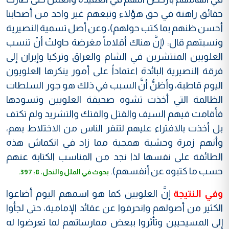
حقائق راهنة في حق هؤلاء وتبعهم غير واحد من أصحابنا
أحسن ظنهم بما كتب حولهم)، وعن أصل تسمية النصيرية
ونسبتهم قال: (إنَّ هناك أقلاماً مغرضة حاولتْ أنْ تنسب
العلويين المنتشرين في الشام والعراق وتركيا وإيران إلى
فرقة النصيرية البائدة اعتماداً على أمور ينكرها العلويون
اليوم قاطبة، وأظنُّ أنَّ السبب في ذلك هو جور السلطات
الظالمة التي أخذت تشوه صحيفة العلويين وتسودها
فأقامت فيهم السيف والقتل والفتك والتشريد ولم تكتف
بل أخذت بالافتراء عليهم لتنفر الناس من الاختلاط بهم،
وأنهم زمرة وحشية همجية مما زاد في انكماش هذه
الطائفة على نفسها لذا نجد من المناسب الكتابة عنهم
حسب ما كتبوه عن أنفسهم).
بحوث في الملل والنحل، 8: 397.
وفي النتيجة
إنَّ العلويين كما هو اسمهم اليوم أضاعوا
الكثير من أصولهم وانحرفوا عن عقائد الإمامية، حتى لجأوا
إلى المسيحيين وتأثروا ببعض ممارساتهم لما تعرضوا له