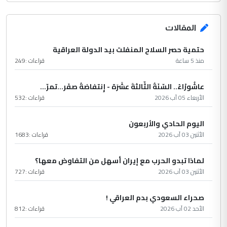
المقالات
حتمية حصر السلاح المنفلت بيد الدولة العراقية
منذ 5 ساعة
قراءات :
249
عاشُورْاءُ.. السّنَةُ الثّالثةَ عشَرَة - إِنتفاضةُ صفَر…تمرّ...
الأربعاء 05 آب 2026
قراءات :
532
اليوم الحادي والأربعون
الأثنين 03 آب 2026
قراءات :
1683
لماذا تبدو الحرب مع إيران أسهل من التفاوض معها؟
الأثنين 03 آب 2026
قراءات :
727
صحراء السعودي بدم العراقي !
الأحد 02 آب 2026
قراءات :
812