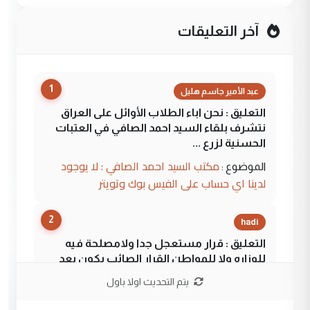
آخر التعليقات
1
عبد الأمير جاسم هليل
التعليق : نحن اباء الطلاب الأوائل على العراق
نتشرف بلقاء السيد احمد الصافي في العتبات
الحسنية لزرع ...
مكتب السيد احمد الصافي : لا يوجود
الموضوع :
لدينا اي حساب على الفيس بوك وتويتر
2
hadi
التعليق : قرار مستعجل جدا ولامصلحة فيه
للوزاره ولا للمواطن القرار الصائب يكون بعد
الاستماع للمدير ومغرفة ...
يتم التحديث اولا باول
وزير الصحة يعفي مدير مستشفى الكرخ
الموضوع :