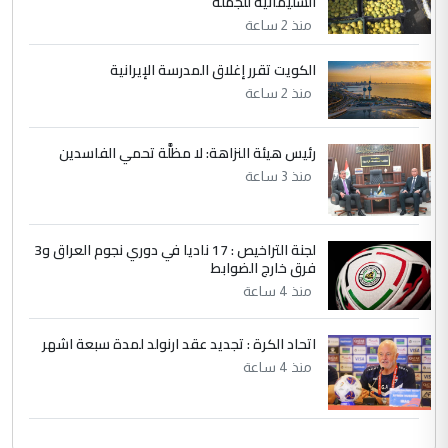
السليمانية للجملة
التعليق : تحياتي لك استاذ حامدتركان. كلام
منذ 2 ساعة
دقيق ومسؤول؛ فالاستثمار الحقيقي للإنسان
الكويت تقرر إغلاق المدرسة الإيرانية
وثروات البلد يعتمد على الكفاءة ...
منذ 2 ساعة
بين الإهمال واغتصاب الأرض.. بلاد
الموضوع :
الرافدين تعاني الجفاف والتصحر!!
رئيس هيئة النزاهة: لا مظلَّة تحمي الفاسدين
منذ 3 ساعة
لجنة التراخيص : 17 ناديا في دوري نجوم العراق و3
فرق خارج الضوابط
منذ 4 ساعة
اتحاد الكرة : تجديد عقد ارنولد لمدة سبعة اشهر
منذ 4 ساعة