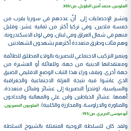
العلويين، محمد أمين الطويل، ص/303.
وتشير الإحصاءات إلى أنَّ عددهم في سوريا يقرب من
خمسة ملايين، وفي تركيا أكثر من ثمانية عشر، وقليل
منهم في شمال العراق وفي لبنان، وفي لواء الاسكندرونة،
وهم فئات وطرق متعددة أكثرهم يشهدون الشهادتين.
ويتميز التركيب الاجتماعي للنصيرية بالولاء المطلق للطائفة
ومعتقداتها الدينية من جهة، وللعائلة أو العشيرة من
جهة أخرى، ويقف وراء هذا الثبات الوضع الاقليمي الضيق
الذي عاشوا فيه نتيجة العزلة الاجتماعية والجغرافية
والسياسية، (وتتجزأ النصيرية إلى عشائر وقبائل متعددة،
أهمها: عشائر الخياطين وابن علي والمهالبة والحدادون
والمتاورة والدراوسة، والمحارزة والكلبية).
العلويون النصيريون،
أبو موسى الحريري، ص/191.
ولقد كان للسلطة الروحية المتمثلة بالشيوخ السلطة