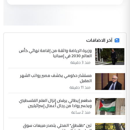
العام في بغداد
3
سردار
التعليق : واحد من عصابة علي ماما يسقط
جنسية الرافد الثالث للعراق ومن اصول عريقة
ابا فرات ...
آخر الاضافات
الجواهري يرد على صدام حسين سل
وزيرة الرياضة واثقة من إقامة نهائي كأس
الموضوع :
العالم 2030 في إسبانيا
مضجعيك يابن الزنا (نص كامل)
منذ 3 دقيقة
4
سردار
مستشار حكومي يكشف مصير رواتب الشهر
المقبل
التعليق : واحد من عصابة علي ماما يسقط
منذ 11 دقيقة
جنسية الرافد الثالث للعراق ومن اصول عريقة
ابا فرات ...
مطعم إيطالي يرفض إنزال العلم الفلسطيني
الجواهري يرد على صدام حسين سل
الموضوع :
ويخسر روادا من رجال أعمال إسرائيليين
مضجعيك يابن الزنا (نص كامل)
منذ 2 ساعة
تين "طقطق" المحلي يتصدر مبيعات سوق
5
حيدر عاشور