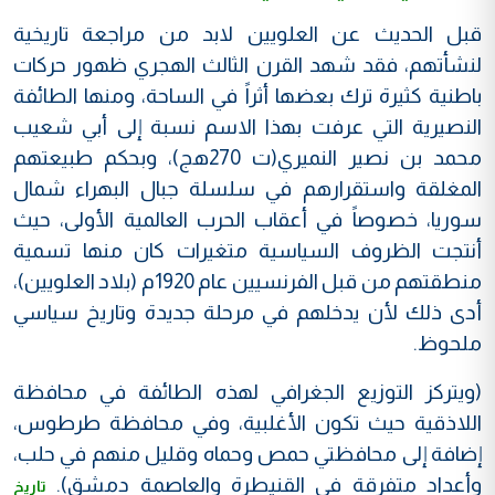
قبل الحديث عن العلويين لابد من مراجعة تاريخية
لنشأتهم، فقد شهد القرن الثالث الهجري ظهور حركات
باطنية كثيرة ترك بعضها أثراً في الساحة، ومنها الطائفة
النصيرية التي عرفت بهذا الاسم نسبة إلى أبي شعيب
محمد بن نصير النميري(ت 270هج)، وبحكم طبيعتهم
المغلقة واستقرارهم في سلسلة جبال البهراء شمال
سوريا، خصوصاً في أعقاب الحرب العالمية الأولى، حيث
أنتجت الظروف السياسية متغيرات كان منها تسمية
منطقتهم من قبل الفرنسيين عام 1920م (بلاد العلويين)،
أدى ذلك لأن يدخلهم في مرحلة جديدة وتاريخ سياسي
ملحوظ.
(ويتركز التوزيع الجغرافي لهذه الطائفة في محافظة
اللاذقية حيث تكون الأغلبية، وفي محافظة طرطوس،
إضافة إلى محافظتي حمص وحماه وقليل منهم في حلب،
وأعداد متفرقة في القنيطرة والعاصمة دمشق).
تاريخ