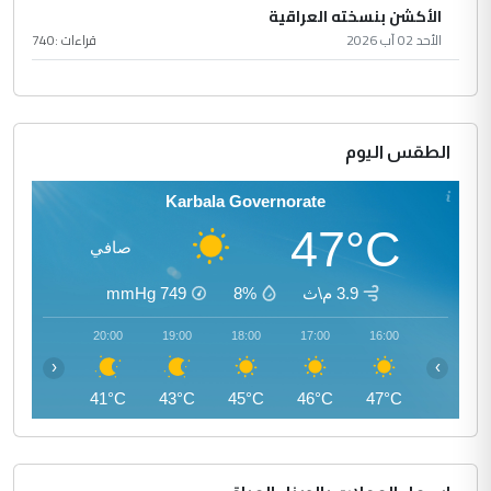
الأكشن بنسخته العراقية
الأحد 02 آب 2026
قراءات :
740
الطقس اليوم
Karbala Governorate
47°C
صافي
3.9 م\ث
8%
749
mmHg
21:00
20:00
19:00
18:00
17:00
16:00
‹
›
40°C
41°C
43°C
45°C
46°C
47°C