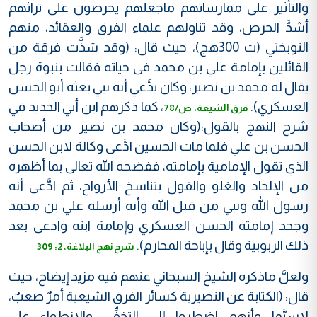
والتأثير على ممارساتهم ماجعلهم يحرصون على تراثهم
أشدَّ الحرص، وقد تناولهم علماء الفرق والعقائد، منهم
النوبختي (ت 300هج)، حيث قال: (وقد شذَّت فرقة من
القائلين بإمامة علي بن محمد في حياته فقالت بنبوة رجل
يقال له محمد بن نصير، وكان يدَّعي أنه نبي بعثه أبو الحسن
العسكري).
، كما ذكرهم ابن أبي الحديد في
فرق الشيعة، ص/78
شرح النهج بالقول:(وكان محمد بن نصير من أصحاب
الحسن بن علي فلما مات الحسين ادَّعى وكالة لابن الحسن
الذي تقول الإمامية بإمامته، ففضحه الله تعالى بما أظهره
من الإلحاد والغلو والقول بتناسخ الأرواح، ثم ادَّعى أنه
رسول الله ونبي من قبل الله وأنه أرسله علي بن محمد
وجحد إمامته الحسن العسكري وإمامة ابنه وادعى بعد
ذلك الربوبية وقال بإباحة المحارم).
شرح نهج البلاغة، 2: 309
ولعلَّ ماذكره الشيخ السبحاني عنهم فيه مزيد إيضاح، حيث
قال: (الكتابة عن النصيرية كسائر الفرق الشيعية أمرٌ صعبٌ،
لاسيَّما وأنهم اضطروا إلى التخفِّي والانطواء على