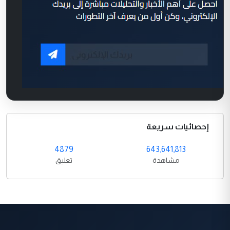
إحصائيات سريعة
4879
643,641,813
مشاهدة
تعليق