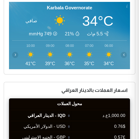
Karbala Governorate
34°C
صافي
5.5 م\ث
21%
749
mmHg
11:00
10:00
09:00
08:00
07:00
06:00
‹
›
43°C
41°C
39°C
36°C
35°C
34°C
اسعار العملات بالدينار العراقي