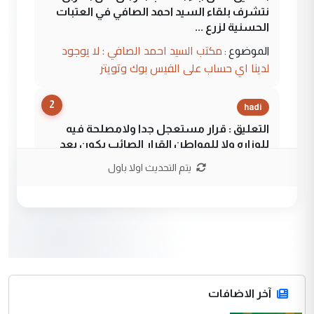
نتشرف بلقاء السيد احمد الصافي في العتبات
الحسنية لزرع ...
مكتب السيد احمد الصافي : لا يوجود
الموضوع :
لدينا اي حساب على الفيس بوك وتويتر
2
hadi
التعليق : قرار مستعجل جدا ولامصلحة فيه
للوزاره ولا للمواطن القرار الصائب يكون بعد
الاستماع للمدير ومغرفة ...
يتم التحديث اولا باول
وزير الصحة يعفي مدير مستشفى الكرخ
الموضوع :
العام في بغداد
3
سردار
التعليق : واحد من عصابة علي ماما يسقط
جنسية الرافد الثالث للعراق ومن اصول عريقة
ابا فرات ...
آخر الاضافات