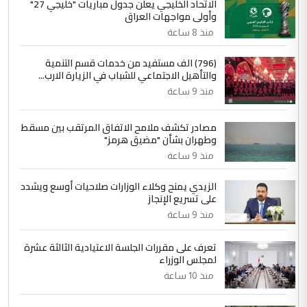
الجواهري يرد على صدام حسين سل
الاتحاد الخليجي يعلن جدول مباريات "خليجي 27"
الموضوع :
وأولى مواجهات العراق
مضجعيك يابن الزنا (نص كامل)
منذ 8 ساعة
4
سردار
(796) الف مستفيد من خدمات قسم التنمية
والتأهيل الاجتماعي للشباب في الزيارة الارب...
التعليق : واحد من عصابة علي ماما يسقط
منذ 9 ساعة
جنسية الرافد الثالث للعراق ومن اصول عريقة
ابا فرات ...
مصادر تكشف ملامح الاتفاق المرتقب بين مسقط
الجواهري يرد على صدام حسين سل
الموضوع :
وطهران بشأن "مضيق هرمز"
مضجعيك يابن الزنا (نص كامل)
منذ 9 ساعة
الزيدي يمنح وكلاء الوزارات صلاحيات أوسع ويشدد
5
حيدر عاشور
على تسريع الإنجاز
التعليق : تحياتي لك استاذ حامدتركان. كلام
منذ 9 ساعة
دقيق ومسؤول؛ فالاستثمار الحقيقي للإنسان
وثروات البلد يعتمد على الكفاءة ...
تعرف على مقررات الجلسة الاعتيادية الثالثة عشرة
بين الإهمال واغتصاب الأرض.. بلاد
لمجلس الوزراء
الموضوع :
الرافدين تعاني الجفاف والتصحر!!
منذ 10 ساعة