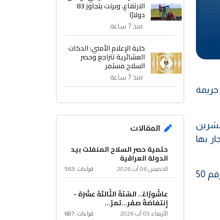
الارتفاع، وبرنت يتجاوز 83
دولارًا
منذ 7 ساعة
خلية الإعلام الأمني: الدكات
العشائرية تتراجع وحصر
السلاح مستمر
منذ 7 ساعة
 جريمة
وعشرين
المقالات
ر بها
حتمية حصر السلاح المنفلت بيد
الدولة العراقية
الخميس 06 آب 2026
قراءات :
563
وأشار الى ان "الحكم صدر بحقهم استنادا لأحكام المادة 28 / أولا من قانون المخدرات والمؤثرات العقلية رقم 50
عاشُورْاءُ.. السّنَةُ الثّالثةَ عشَرَة -
إِنتفاضةُ صفَر…تمرّ...
الأربعاء 05 آب 2026
قراءات :
687