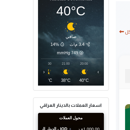
40°C
كل
صافي
3.4 م\ث
14%
mmHg
749
00:00
23:00
22:00
21:00
20:00
‹
›
36°C
37°C
37°C
38°C
40°C
اسعار العملات بالدينار العراقي