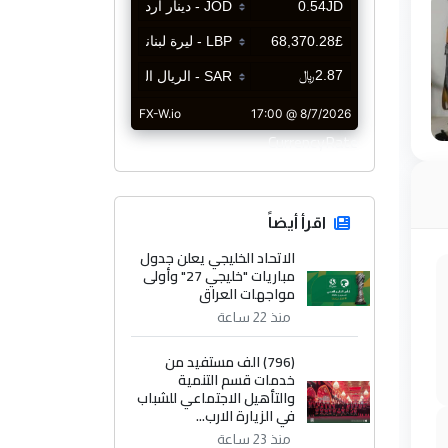
CurrencyRate
اقرأ أيضاً
الاتحاد الخليجي يعلن جدول
مباريات "خليجي 27" وأولى
مواجهات العراق
منذ 22 ساعة
(796) الف مستفيد من
خدمات قسم التنمية
والتأهيل الاجتماعي للشباب
في الزيارة الارب...
منذ 23 ساعة