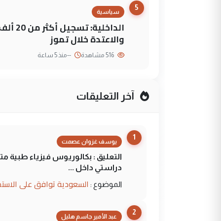
5
سياسية
الداخلي
والاعتدة خلال تموز
516 مشاهدة
--
منذ 5 ساعة
آخر التعليقات
1
يوسف غزوان عصمت
التعليق : بكالوريوس فيزياء طبية م
دراستي داخل ...
السعودية توافق على الاستمرار في إعطاء 100 منحة دراسية للطل
الموضوع :
2
عبد الأمير جاسم هليل