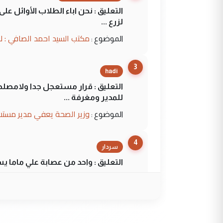
التعليق : نحن اباء الطلاب الأوائل ع
لزرع ...
مكتب السيد احمد الصافي : ل
الموضوع :
3
hadi
التعليق : قرار مستعجل جدا ولامصلحة
للمدير ومغرفة ...
وزير الصحة يعفي مدير مستش
الموضوع :
4
سردار
التعليق : واحد من عصابة علي ماما ي
الجواهري يرد على صدام حسي
الموضوع :
5
سردار