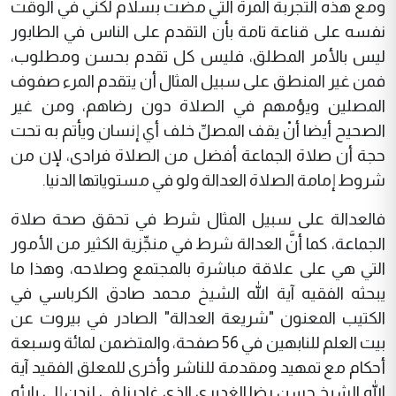
ومع هذه التجربة المرة التي مضت بسلام لكني في الوقت
نفسه على قناعة تامة بأن التقدم على الناس في الطابور
ليس بالأمر المطلق، فليس كل تقدم بحسن ومطلوب،
فمن غير المنطق على سبيل المثال أن يتقدم المرء صفوف
المصلين ويؤمهم في الصلاة دون رضاهم، ومن غير
الصحيح أيضا أنْ يقف المصلِّ خلف أي إنسان ويأتم به تحت
حجة أن صلاة الجماعة أفضل من الصلاة فرادى، لإن من
شروط إمامة الصلاة العدالة ولو في مستوياتها الدنيا.
فالعدالة على سبيل المثال شرط في تحقق صحة صلاة
الجماعة، كما أنَّ العدالة شرط في منجِّزية الكثير من الأمور
التي هي على علاقة مباشرة بالمجتمع وصلاحه، وهذا ما
يبحثه الفقيه آية الله الشيخ محمد صادق الكرباسي في
الكتيب المعنون "شريعة العدالة" الصادر في بيروت عن
بيت العلم للنابهين في 56 صفحة، والمتضمن لمائة وسبعة
أحكام مع تمهيد ومقدمة للناشر وأخرى للمعلق الفقيد آية
الله الشيخ حسن رضا الغديري الذي غادرنا في لندن إلى بارئه