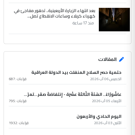
بعد انتهاء الزيارة الأربعينية.. تدهور مفاجئ في
كهرباء كربلاء وساعات الانقطاع تصل...
منذ 17 ساعة
المقالات
حتمية حصر السلاح المنفلت بيد الدولة العراقية
الخميس 06 آب 2026
قراءات :
687
عاشُورْاءُ.. السّنَةُ الثّالثةَ عشَرَة - إِنتفاضةُ صفَر…تمرّ...
الأربعاء 05 آب 2026
قراءات :
795
اليوم الحادي والأربعون
الأثنين 03 آب 2026
قراءات :
1932