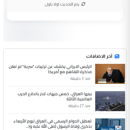
نتشرف بلقاء السيد احمد الصافي في العتبات
يتم التحديث اولا باول
الحسنية لزرع ...
مكتب السيد احمد الصافي : لا يوجود
الموضوع :
لدينا اي حساب على الفيس بوك وتويتر
3
hadi
التعليق : قرار مستعجل جدا ولامصلحة فيه
آخر الاضافات
للوزاره ولا للمواطن القرار الصائب يكون بعد
الاستماع للمدير ومغرفة ...
الرئيس الايراني يكشف عن ترتيبات "سرية" لم تعلن
مذكرة التفاهم مع أمريكا
وزير الصحة يعفي مدير مستشفى الكرخ
الموضوع :
العام في بغداد
منذ 3 دقيقة
بينها العراق.. خمس جبهات تنذر باندلاع الحرب
4
سردار
العالمية الثالثة
التعليق : واحد من عصابة علي ماما يسقط
منذ 27 دقيقة
جنسية الرافد الثالث للعراق ومن اصول عريقة
ابا فرات ...
تعطيل الدوام الرسمي في العراق ليوم الأربعاء
بذكرى وفاة الرسول (صلى الله عليه وا...
الجواهري يرد على صدام حسين سل
الموضوع :