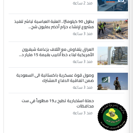
مضجعيك يابن الزنا (نص كامل)
منذ 2 ساعة
بطول 90 كيلومترًا.. العتبة العباسية تباشر تنفيذ
5
سردار
مشروع لإنشاء حزام أخضر بمليون شج...
التعليق : واحد من عصابة علي ماما يسقط
منذ 3 ساعة
جنسية الرافد الثالث للعراق ومن اصول عريقة
ابا فرات ...
العراق يتفاوض مع ائتلاف بزعامة شيفرون
الجواهري يرد على صدام حسين سل
الأمريكية لبناء خط أنابيب بقيمة 15 مليار د...
الموضوع :
مضجعيك يابن الزنا (نص كامل)
منذ 3 ساعة
وصول قوة عسكرية باكستانية الى السعودية
ضمن اتفاقية الدفاع المشترك
منذ 3 ساعة
حملة استخبارية تطيح بـ19 مطلوباً في ست
محافظات
منذ 3 ساعة