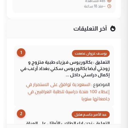
465 مشاهدة
--
منذ 18 ساعة
آخر التعليقات
1
يوسف غزوان عصمت
التعليق : بكالوريوس فيزياء طبية متزوج و
زوجتي أيضا بكالوريوس سكني بغداد أرغب في
إكمال دراستي داخل ...
السعودية توافق على الاستمرار في
الموضوع :
إعطاء 100 منحة دراسية للطلبة العراقيين في
جامعاتها سنويا
2
عبد الأمير جاسم هليل
التعليق : نحن اباء الطلاب الأوائل على العراق