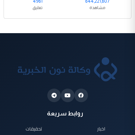
4961
644,221,607
مشاهدة
تعليق
روابط سريعة
اخبار
تحقيقات