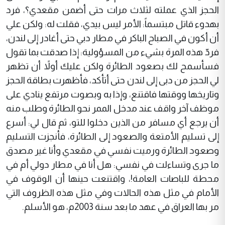
الحجز الذي عملته لثلاث مرات حتى أضمن مقعدي؟، فرد
بهدوء قاتل مبتسماً: الأمر ليس بيدي، فقلت له: ولكن علي
أن أكون في الصباح الباكر في مطار دبي حتى أغادر إلى لندن،
فردّ هذه المرة بشيء من المسؤولية: إذا صدقت بما تقول
فسأسمح لك بصعود الطائرة ولكن عليك أولاً أن تظهر
لي الحجز من دبى إلى لندن حتى أتأكد، فأظهرت بطاقة الحجز
وتاريخها ووقتها فاقتنع، وإذا به وبصوت مرتفع ينادي على
موظف آخر واقف عند مدخل الممر نحو الطائرة وطلب منه
أن يرجع أي مسافر من الذين دخلوا للتو، ثم قال لي: أسرع
إلى تسليم الأمتعة والصعود إلى الطائرة، فأنجزت التسليم
وصعود الطائرة ورميت نفسي في مقعدي وأنا غير مصدق
ما جرى وتساءلت في نفسي: هل أنا في مطار دولي أم في
محطة للباصات العامة!، واقتنعت حينها أن الوقوف في
الأمام في مثل هذه الحالات وفي مثل هذه الظروف التي
مر بها العراق في عهد ما بعد سنة 2003م، هو الأسلم.