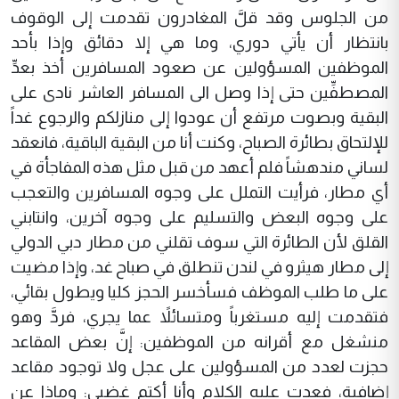
من الجلوس وقد قلَّ المغادرون تقدمت إلى الوقوف
بانتظار أن يأتي دوري، وما هي إلا دقائق وإذا بأحد
الموظفين المسؤولين عن صعود المسافرين أخذ بعدِّ
المصطفِّين حتى إذا وصل الى المسافر العاشر نادى على
البقية وبصوت مرتفع أن عودوا إلى منازلكم والرجوع غداً
للإلتحاق بطائرة الصباح، وكنت أنا من البقية الباقية، فانعقد
لساني مندهشاً فلم أعهد من قبل مثل هذه المفاجأة في
أي مطار، فرأيت التملل على وجوه المسافرين والتعجب
على وجوه البعض والتسليم على وجوه آخرين، وانتابني
القلق لأن الطائرة التي سوف تقلني من مطار دبي الدولي
إلى مطار هيثرو في لندن تنطلق في صباح غد، وإذا مضيت
على ما طلب الموظف فسأخسر الحجز كليا ويطول بقائي،
فتقدمت إليه مستغرباً ومتسائلاً عما يجري، فردَّ وهو
منشغل مع أقرانه من الموظفين: إنَّ بعض المقاعد
حجزت لعدد من المسؤولين على عجل ولا توجود مقاعد
إضافية، فعدت عليه الكلام وأنا أكتم غضبي: وماذا عن