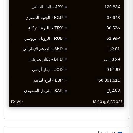
CurrencyRate