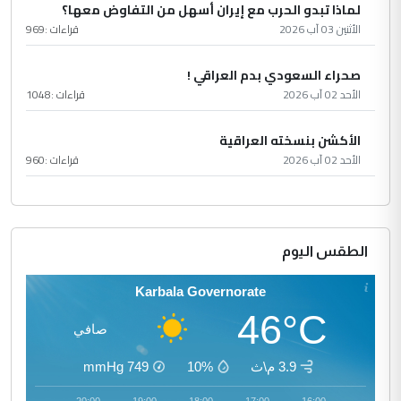
لماذا تبدو الحرب مع إيران أسهل من التفاوض معها؟
الأثنين 03 آب 2026
قراءات :
969
صحراء السعودي بدم العراقي !
الأحد 02 آب 2026
قراءات :
1048
الأكشن بنسخته العراقية
الأحد 02 آب 2026
قراءات :
960
الطقس اليوم
Karbala Governorate
46°C
صافي
3.9 م\ث
10%
749
mmHg
21:00
20:00
19:00
18:00
17:00
16:00