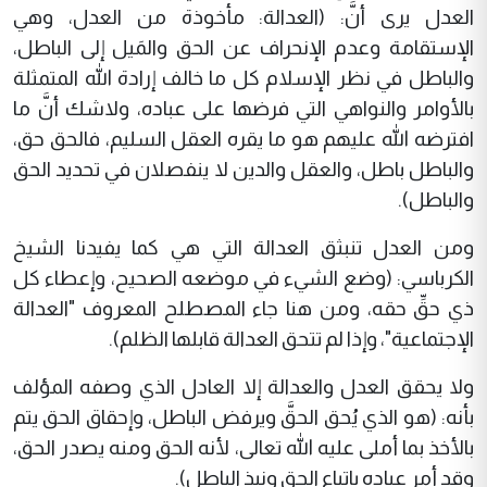
العدل يرى أنَّ: (العدالة: مأخوذة من العدل، وهي
الإستقامة وعدم الإنحراف عن الحق والمَيل إلى الباطل،
والباطل في نظر الإسلام كل ما خالف إرادة الله المتمثلة
بالأوامر والنواهي التي فرضها على عباده، ولاشك أنَّ ما
افترضه الله عليهم هو ما يقره العقل السليم، فالحق حق،
والباطل باطل، والعقل والدين لا ينفصلان في تحديد الحق
والباطل).
ومن العدل تنبثق العدالة التي هي كما يفيدنا الشيخ
الكرباسي: (وضع الشيء في موضعه الصحيح، وإعطاء كل
ذي حقِّ حقه، ومن هنا جاء المصطلح المعروف "العدالة
الإجتماعية"، وإذا لم تتحق العدالة قابلها الظلم).
ولا يحقق العدل والعدالة إلا العادل الذي وصفه المؤلف
بأنه: (هو الذي يُحق الحقَّ ويرفض الباطل، وإحقاق الحق يتم
بالأخذ بما أملى عليه الله تعالى، لأنه الحق ومنه يصدر الحق،
وقد أمر عباده باتباع الحق ونبذ الباطل).