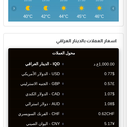
‹
›
39°C
40°C
42°C
44°C
45°C
46°C
اسعار العملات بالدينار العراقي