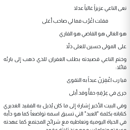
نعى الناعي عزيزاً غالياً عدلا
فقلت اغْرُب فما لي صاحب أغلى
هو الغالي هو القاضي هو القاري
على المولى حسين للعلى ذلاّ
وختم الناعي قصيدته بطلب الغفران للذي ذهب إلى بارئه
قائلا:
فيا رب اغْفِرَنْ عبداً به التقوى
جرى في عِرْقِهِ حقاًّ وقد أبلى
وفي البيت الأخير إشارة إلى ما كان يُذيل به الفقيد الغديري
كتاباته بكلمة "العبد" التي تسبق اسمه تواضعاً كما هو دأبه
في الحياة اليومية وتعاطيه مع شرائح المجتمع كما عهدته
وعرفته وتعاملت معه منذ ثلاثة عقود.