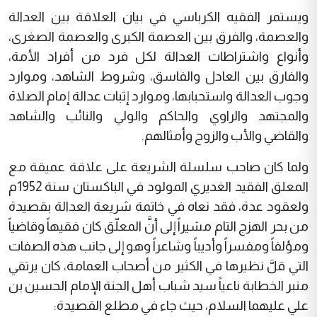
ويستمر الفقيه الكرباسي في بيان العلاقة بين العدالة
والعصمة، والفرق بين العصمة الكبرى والعصمة الصغرى،
وأنواع واشتراطات العدالة لكل فرد من أفراد الأمة،
والفارق بين العادل والفاسق، وشروط الشاهد، وموارد
وجوب العدالة واستحبابها، وموارد إثبات عدالة إمام الصلاة
والمجتهد والراوي والحاكم والولي والنائب والشاهد
والقاضي والأب والزوج وأمثالهم.
ولما كان صاحب سلسلة الشريعة على علاقة عميقة مع
المعلق الفقيد الغديري المولود في الباكستان سنة 1952م
ولعقود عدة، فقد نعاه في خاتمة شريعة العدالة بقصيدة
من بحر الهزج التام مشيراً إلى أنَّ المعلّق كان فقيهاً وقاضياً
ومؤلفاً ومفسراً وأديباً وشاعراً وهو إلى جانب هذه الصفات
التي قلَّ نظيرها في الكثير من أصحاب العمامة، كان يرتقي
منبر الخطابة ناعياً سيد شباب أهل الجنة الإمام الحسين بن
علي عليهما السلام، حيث جاء في مطلع القصيدة: