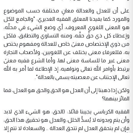
على أن للعدل والعدالة معانٍ مختلفة حسب الموضوع
والمورد كما يفيدنا المعلق الفقيه الغديري: "والجامع للكل
هو المعنى اللغوي المعروف، أي وضع الشيء في محلِّه،
وإعطاء كل ذي حقٍّ حقَّه، ومنه التساوي والتطابق، فلكل
من ذوي الإختصاص معنىً خاص للعدالة ومفهوم يختص
به، فللعرفاء معنى يختلف عن اللغويين، ولأصحاب التجارة
معنى غير ما للساسة معنى لها، وأما الشرع ففيه معنىً
يرتبط بأوامر الله تعالى ونواهيه، إذ الإطاعة لما أمر به الله
تعالى الإجتناب عن معصيته يسمى بالعدالة".
ولكن إذا ذهبنا إلى أن العدل هو الحق والحق هو العدل، فما
المائز بينهما؟
الفقيه الكرباسي يجيبنا قائلا: (الحق: هو الشيء الذي لابد
وأن يتم وبدونه لا يُسدُّ الخلل، والعدل هو تحقيق هذا الحق،
فإن لم يتحقق العدل لم تتحق العدالة .. والسعادة لا تتم إلا