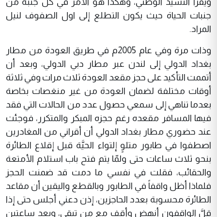
ويقرأ النشيد الوطني، وهكذا هو الأمر في كل جنبة من
جنبات الحياة حيث يكون التطلع إلى اول الصفوف لنيل
المراد.
وذات مرة وفي عام 2005م في طريق العودة من مطار
بغداد الدولي إلى لندن عبر مطار دبي الدولي، وبعد أن
أتممت التأكيد على حجز مقعد العودة ثلاث مرات وفي ثلاثة
أوقات مختلفة لضمان العودة من غير منغصات بخاصة
بعدما تناهي إلى سمعي حصول عدد من الحالات التي فقد
فيها المسافر مقعده رغم حجزه المبكر والمتكرر، فوجئت
عند حضوري مطار بغداد الدولي أن أقراني من المغادرين
اصطفوا في طابور متلوٍ إلتواء الحيَّة قبل إقلاع الطائرة
بنحو ثلاث ساعات حتى ولمّا يتم فتح باب استلام الأمتعة
والحقائب، فقلت في نفسي ما دمت قد ضمنت الحجز
فلماذا أظل واقفاً في الطابور وبالقطع واليقين أن مقاعد
الطائرة محسوبة بعدد الحاجزين، إذن دعني أجلس حتى إذا
قلَّ الواقفون أنهض وأقف مع من تبقى، وبعد ساعتين