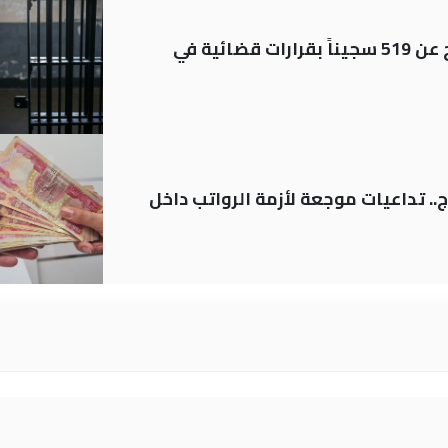
بينهم مشمولون بالعفو.. الإفراج عن 519 سجيناً بقرارات قضائية في
.. تداعيات موجعة لأزمة الرواتب داخل