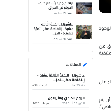
ارتفاع جديد بأسعار صرف
الدولار في العراق
منذ 19 ساعة
عاشُورْاءُ.. السّنَةُ الثّالثةَ
 لوجود
عشَرَة - إِنتفاضةُ صفَر…تمرُّدٌ
حُسَينيٌّ - الجز...
منذ 20 ساعة
اق من
متبقية
المقالات
عاشُورْاءُ.. السّنَةُ الثّالثةَ عشَرَة -
إِنتفاضةُ صفَر…تمرّ...
اء على
منذ 20 ساعة
قراءات :
439
اليوم الحادي والأربعون
أن يتم
الأثنين 03 آب 2026
قراءات :
1623
اضي”.