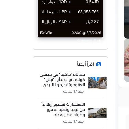
CurrencyRate
اقرأ أيضاً
مغالاة "فلكية" في مصفى
كربلاء.. نواب بدأوا "نبش"
العقود وتقديمها للزيدي
منذ 17 ساعة
الاستخبارات تستدرج إرهابياً
من تركيا وتطيح به فور
وصوله مطار بغداد
منذ 17 ساعة