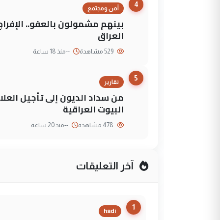
4
أمن ومجتمع
العراق
529 مشاهدة
--
منذ 18 ساعة
5
تقارير
من سداد الديون إلى تأجيل العلاج
البيوت العراقية
478 مشاهدة
--
منذ 20 ساعة
آخر التعليقات
1
hadi