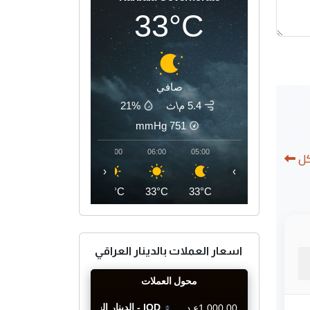
33°C
صافي
5.4 م\ث
21%
mmHg
751
09:00
08:00
07:00
06:00
05:00
كل
‹
›
40°C
37°C
34°C
33°C
33°C
اسعار العملات بالدينار العراقي