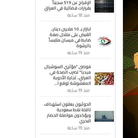
الإفراج عن 519 سجيناً
بقرارات قضائية في العراق
منذ 18 ساعة
ابتزاز بـ 10 ملايين دينار..
القبض على منتحل صفة
ضابط في ميسان متلبساً
بالرشوة
منذ 19 ساعة
فوضى "مؤثري السوشيال
ميديا" تضرب الصحة في
العراق.. تجارة الأدوية
المغشوشة توقع ا...
منذ 19 ساعة
الحوثيون يعلنون استهداف
ناقلة نفط سعودية
ويؤكدون مواصلة الحصار
البحري
منذ 19 ساعة