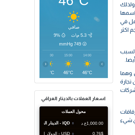
46°C
ولذلك
ست في عام 2023 شركة كبرى اسمها
عمل في
صافي
يمة بحجم اكثر
5.3 م\ث
9%
mmHg
749
 السبب
18:00
17:00
16:00
15:00
14:00
‹
›
ن وهما
44°C
45°C
46°C
46°C
46°C
لى بدايات 2000 حيث كانت اليابان تمتلك نصف 50% من تجارة
شركات
اسعار العملات بالدينار العراقي
رقاقات
ي شيء