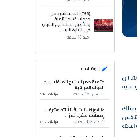
(796) الف مستفيد من
خدمات قسم التنمية
والتأهيل الاجتماعي للشباب
في الزيارة الارب...
منذ 16 ساعة
المقالات
الرئيس الروسي فلاديمير بوتين وخلال لقاءة مع مجموعة من طلبة المدارس في 1 أيلول سبتمبر عام 2017 (ان
حتمية حصر السلاح المنفلت بيد
 عليه
الدولة العراقية
الخميس 06 آب 2026
قراءات :
514
يمتلك
عاشُورْاءُ.. السّنَةُ الثّالثةَ عشَرَة -
إِنتفاضةُ صفَر…تمرّ...
تنافس
الأربعاء 05 آب 2026
قراءات :
652
لذكاء