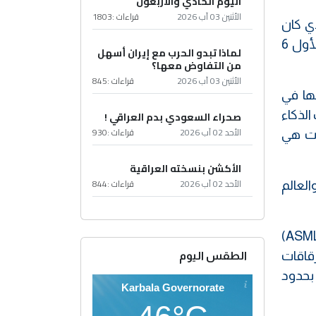
اليوم الحادي والأربعون
الأثنين 03 آب 2026
قراءات :
1803
عد ان أعلنت الصين عن برنامجا للذكاء الصناعي (Deep seek) الذي كان
موازي لبرنامج الذكاء الصناعي الأمريكي (ChatGPT) وحيث كانت الفروق كبيرة بين الاثنين وهما ان كلفة الأول 6
لماذا تبدو الحرب مع إيران أسهل
من التفاوض معها؟
الأثنين 03 آب 2026
قراءات :
845
ها في
الذكاء
صحراء السعودي بدم العراقي !
الأحد 02 آب 2026
قراءات :
930
الرقاقات هي
الأكشن بنسخته العراقية
الأحد 02 آب 2026
قراءات :
844
العالم
ان صناعة تلك الرقاقات تكون عن طريق الات خاصة وتصنع في مكان ومعمل واحد في العالم وهو مصنع (ASML)
قاقات
الطقس اليوم
لواحدة بحدود
Karbala Governorate