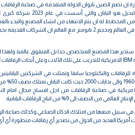
ان تضم الصين تايوان الدولة المتقدمة في صناعة الرقاقات 
أمريكا الان تحاول ان تجد بديل عن تايوان والبديل هو اليابان والتي أس
لجات ومن المخطط له ان يتم الانتهاء من انشاء المصنع والبدء بال
أواسط عام 2025 والذي سيصنع اصغر رقاقة في العالم وبحجم 2 نانومتر مع العالم ان الشركات القد
ي ستدير هذا المصنع المتخصص جدا بل المتفوق عالميا، ولهذا
للرقاقات والتكنلوجيا سابقا وتمثلت في الشركتين اليابانيتي
HITACHI وشركة TOSHIBA من نهايات عام 1960 وا
الامريكية في صناعة الرقاقات من اجل افساح مجال امام ال
نصف الى 9% من انتاج الرقاقات اليابانية.
ن في سبيل منعها من امتلاك الذكاء الصناعي وكذلك صناعة ال
 أمريكا العديد من الدول من تصدير أي رقاقات متطورة أي أ