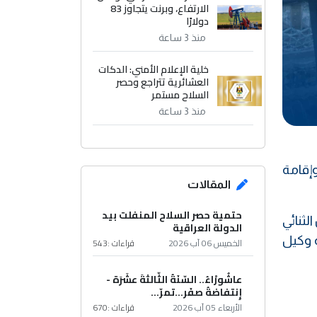
الارتفاع، وبرنت يتجاوز 83
دولارًا
منذ 3 ساعة
خلية الإعلام الأمني: الدكات
العشائرية تتراجع وحصر
السلاح مستمر
منذ 3 ساعة
ستيراد الطاقة إلى 600 ميغاواط وإقامة
المقالات
حتمية حصر السلاح المنفلت بيد
لثنائي
الدولة العراقية
ة وكيل
الخميس 06 آب 2026
قراءات :
543
عاشُورْاءُ.. السّنَةُ الثّالثةَ عشَرَة -
إِنتفاضةُ صفَر…تمرّ...
الأربعاء 05 آب 2026
قراءات :
670