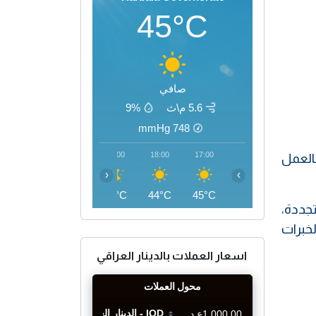
45°C
صافي
5.6 م\ث
9%
mmHg
748
21:00
20:00
19:00
18:00
17:00
بالعمل
‹
›
38°C
40°C
42°C
44°C
45°C
جددة،
لخبرات
اسعار العملات بالدينار العراقي