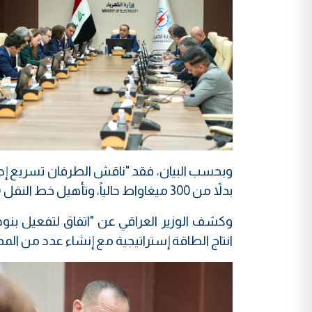
بدلاً من 300 ميغاواط حالياً، وتأهيل خط النقل (جزرة – كسك) لاستيعاب الزيادة في كميات الطاقة الموردة".
وكشف الوزير العراقي عن "اتفاق لتفعيل بنود
انتاج الطاقة إستراتيجية مع إنشاء عدد من ال