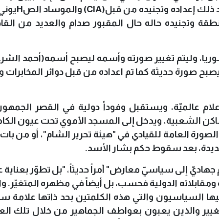
 ذلك إعداده وتجنيده من قبل(
CIA
)
والموساد الص
H
يوني،
قة وتجنيده حاله حال المقبور صدام والعديد من القا
وريا، وليتم تغيير صورته وأسمه ليصبح أسمه(أحمد الشرع
يصبح صورة حديثة كما تم اعداده من قبل دوائر المخابرات و
علام عالميّة، ويستقبل وفوداً دولية في القصر الجمهو
كن الشعبية، ويدخل إلى المسجد الأموي تحت عيون الكام
لصورة العامة للقيادي في "هيئة تحرير الشام"، أو من بات
 الجديدة، بعد سقوط حكم بشار الأسد
.
جهاديّ إلى سياسيّ معارض" أمراً حديثاً، "بل تطوّر بعناية ع
 ومقابلاته الدولية فحسب، بل أيضاً في مظهره المتغيّر. وا
عليها السياسيون والتي هذه الكلمتين بحد ذاتها علامة س
غيير والذين يعبون بعواطف الجماهير من خلال تلك العب