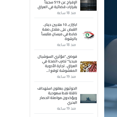
الإفراج عن 519 سجيناً
بقرارات قضائية في العراق
منذ 18 ساعة
ابتزاز بـ 10 ملايين دينار..
القبض على منتحل صفة
ضابط في ميسان متلبساً
بالرشوة
منذ 18 ساعة
فوضى "مؤثري السوشيال
ميديا" تضرب الصحة في
العراق.. تجارة الأدوية
المغشوشة توقع ا...
منذ 19 ساعة
الحوثيون يعلنون استهداف
ناقلة نفط سعودية
ويؤكدون مواصلة الحصار
البحري
منذ 19 ساعة