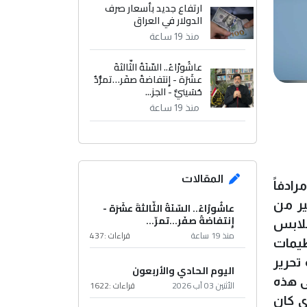
ارتفاع جديد بأسعار صرف
الدولار في العراق
منذ 19 ساعة
عاشُورْاءُ.. السّنَةُ الثّالثةَ
عشَرَة - إِنتفاضةُ صفَر…تمرُّدٌ
حُسَينيٌّ - الجز...
منذ 19 ساعة
المقالات
رادفاً
ير من
عاشُورْاءُ.. السّنَةُ الثّالثةَ عشَرَة -
إِنتفاضةُ صفَر…تمرّ...
ملابس
منذ 19 ساعة
قراءات :
437
ظيمات
تحرير
اليوم الحادي والأربعون
ى هذه
الأثنين 03 آب 2026
قراءات :
1622
ي كان