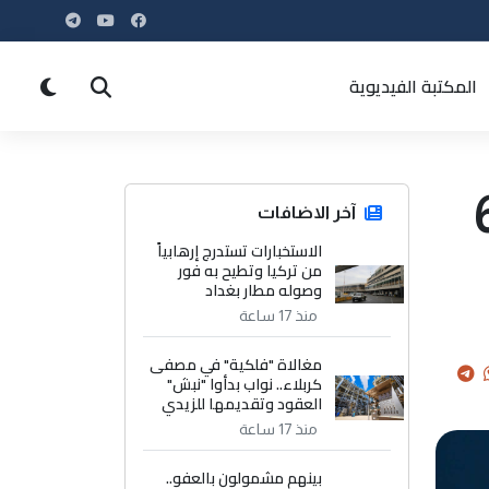
المكتبة الفيديوية
كارثي الذي تنتظره / 6
آخر الاضافات
الاستخبارات تستدرج إرهابياً
من تركيا وتطيح به فور
وصوله مطار بغداد
منذ 17 ساعة
مغالاة "فلكية" في مصفى
كربلاء.. نواب بدأوا "نبش"
العقود وتقديمها للزيدي
منذ 17 ساعة
بينهم مشمولون بالعفو..