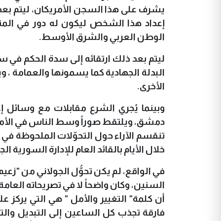
يشرف على هذا السجن الأمريكان، ليتم بعد
إعداد هذا الشخص ليكون له دور في المنط
الوطن العربي والشرق الأوسط.
ليتم بعد ذلك ارتقائه إلى سدة الحكم في س
البدلة الجهادية كما يسمونها والعمامة ، و
الأخرى.
وبينما يُجري الشرع مقابلات مع وسائل إ
دمشق، ويلتقط صوراً وسط الناس في الأما
تنقسم الآراء حول التحوّلات الملحوظة في ا
خلال الأيام بالقائد العام للإدارة السورية
في الواقع، لم يكن تحوُّل الجولاني من "زعيم 
السنين، وكان واضحاً لا في تصريحاته العامة
أن كلمة" التغيير والأمل " هي التي يركز 
فارقة تجذب كل الساعين إلى التبديل والت