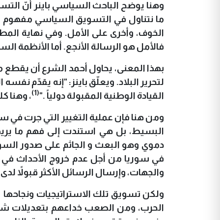
وهنا يوضح الباحث السياسي باينر أنّ التسو
ما نتناول في التسويق السياسي مفهوم 'الأ
الخوف، وأخرى على الأمل. وفي نهاية المطا
فالأمل هو الرسالة الأنجع. أما الأنظمة الس
بهذا المعنى، يحاول أحمد الشرع أن يقطع 
لتحرير البلاد. ويعلّق باينز: "إنه يقدّم نفسه
(1)
القيادة الوطنية المقبولة دولياً
".
، وهنا ك
ومن هنا فإن عملية التغيير التي جرت في
البسيط، بل هي استندت إلى فهم ما يري
دموي وهو البعث و الجاثم على صدور السو
في سوريا من أجل عدم خروج الأحداث في س
والجهات، وإرسال الرسائل الأكثر قبولاً لدى 
ولكن تسويق تلك الاستراتيجيات ونجاحها 
الحرب، ومن الصعب خداعهم بتعديلات شكلية؛