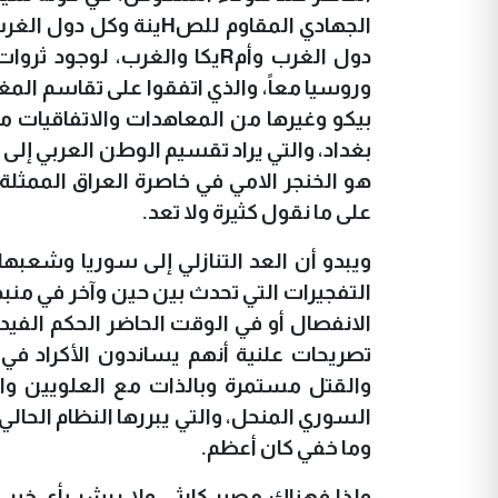
الجهادي المقاوم للص
H
ينة وكل دول الغر
دول الغرب وأم
R
يكا والغرب، لوجود ثروات
وروسيا معاً، والذي اتفقوا على تقاسم الم
بيكو وغيرها من المعاهدات والاتفاقيات 
بغداد، والتي يراد تقسيم الوطن العربي إلى
هو الخنجر الامي في خاصرة العراق الممثل
على ما نقول كثيرة ولا تعد.
ويبدو أن العد التنازلي إلى سوريا وشعبها
التفجيرات التي تحدث بين حين وآخر في منب
الانفصال أو في الوقت الحاضر الحكم الفيد
تصريحات علنية أنهم يساندون الأكراد ف
والقتل مستمرة وبالذات مع العلويين و
السوري المنحل، والتي يبررها النظام الحالي ب
وما خفي كان أعظم.
ولذا فهناك مصير كارثي ولا يبشر بأي خير 