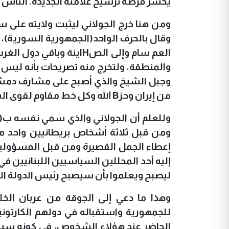
يخسر فرصة ترسيخ علامته الجديدة. الناس لي
ومن هنا خرج الجولاني ليثبت ولايته على 
وقال بالحرف الواحد(الجمهورية السورية)،
العم سام وإلى الص
H
اينة وباقي دول الغر
والمنطقة، ولتخرج منه تصريحات بأنه ليس ل
من إيران وحز
B
الله وكل خط مقاوم لقوى الش
وللعلم أن الجولاني والذي سمي نفسه ب(أحم
ومن قبل ثلاثة أشخاص بريطانيين واحد من
إعطاء الجمل القصيرة ومن قبل المسؤولين 
إليه أحد المحللين السياسيين اللبنانيين في
ليصبح ويعلموا بأن سيصبح رئيس الدولة القا
وهذا ما دعي إلى الجوقة من عربان الخلي
للجمهورية واستقباله في دولهم الكارتو
الحاضر عند هؤلاء الشخوص، في كونه سيك