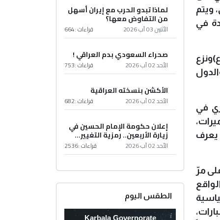
لماذا تبدو الحرب مع إيران أسهل
 ويتم
من التفاوض معها؟
دة في
الأثنين 03 آب 2026
قراءات :
664
صحراء السعودي بدم العراقي !
)ونزع
الأحد 02 آب 2026
قراءات :
753
الدول
الأكشن بنسخته العراقية
الأحد 02 آب 2026
قراءات :
682
ري في
يرات،
إعلان حكومة الإمام الحسين في
زيارة الأربعين.. رمزية التغيير...
 يعرف
الأحد 02 آب 2026
قراءات :
2536
لى مرّ
لواقع
الطقس اليوم
ياسية
ارات،
Karbala Governorate