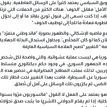
يق السياسي يعتمد كثيراً على الرسائل العاطفية. يقول: "غ
مل' مقابل 'الخوف'. هناك الكثير من الحملات التي ترتك
ف، إذا كنت تسعى إلى قبول ثوري بقائد ما أو إلى تحوّل 
لطوية فعادةً ما تلجأ إلى توظيف الخوف
".
مع ماضيه الإشكالي، والظهور بصورة "قائد وطني متمرّد"
 الآن كما لو كان 'المخلّص'، ويحاول استبدال البذلة الجهادي
لمة " التغيير "تصبح العلامة السياسية الفارقة
 سوريا هي ليست عملية عشوائية، والتي واضحة لكل شخص
ده الجمهور السوري، في وجود حكم ديكتاتوري متسلط
ريين، لذلك عملت المطابخ المخابراتية في تحضير هذه ا
وريا عن السيطرة، قامت بهذا التغيير تحت انظار تلك 
الناس، ثم يكرّرون تلك الرسائل على أمل أن تُصدّق.
هو يعتمد على الفعل لا القول “فالسوريون مرّوا بسنو
 إذا لم يقدّم الجولاني (الشرع) ما يثبت صدق تحوّلاته