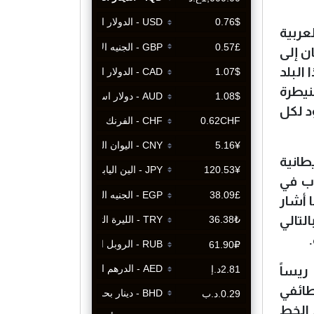
عربية
ن إلى
البلد
نيطرة
عدو اللدود لكل
طانية
اب في
 أشار
لتالي
ريساً
طائفي
 الخط