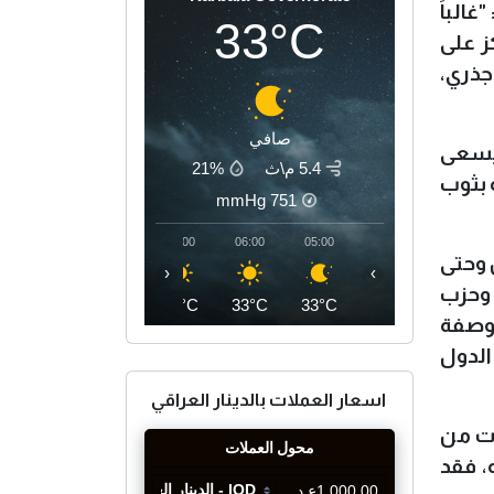
الباً
33°C
ز على
جذري،
صافي
 يسعى
5.4 م\ث
21%
ة بثوب
mmHg
751
09:00
08:00
07:00
06:00
05:00
 وحتى
‹
›
 وحزب
40°C
37°C
34°C
33°C
33°C
لوصفة
الدول
اسعار العملات بالدينار العراقي
ات من
، فقد