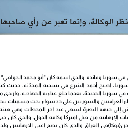
ي في سوريا وقائده والذي أسمه كان
"أبو محمد الجولاني" م
وريا، أصبح أحمد الشرع في نسخته المحدّثة، حديث كث
 في سوريا الجديدة، بعدما خلع عباءته الجهادية، وارتدى 
ماء العراقيين والسوريين على حد سواء تحت مسميات تن
عش إلى جبهة النصرة لتنتهي عند أخر المحطات وهي هيئة 
ات الإرهابية من قبل أميركا وكافة الدول، والذي كان حت
(بوكا)في العراق والذي كان يضم أعتى الإرهابيين ولذ