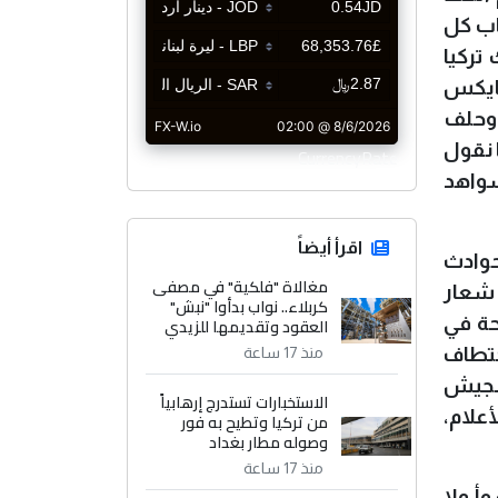
اب كل
تركيا
سايكس
 وحلف
 نقول
CurrencyRate
شواهد
اقرأ أيضاً
حوادث
مغالاة "فلكية" في مصفى
 شعار
كربلاء.. نواب بدأوا "نبش"
حة في
العقود وتقديمها للزيدي
ختطاف
منذ 17 ساعة
الجيش
الاستخبارات تستدرج إرهابياً
أعلام،
من تركيا وتطيح به فور
وصوله مطار بغداد
منذ 17 ساعة
أ ولا