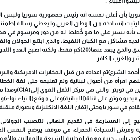
سوا أغبياء".
سوريا بأن أعلن نفسه أنه رئيس جمهورية سوريا وليس ال
 ليثبت انسلاخه من الوطن العربي وليعطي رسالة اطمئنا
ب بأنه يسير على ما هو خٌطط له من دور ومرسوم في هذا 
ديه مشاكل مع الكيان اللقيط، والذي ابتلع الجولان والق
وجبل الشيخ والذي أصبح على مشارف دمشق والذي يبعد عنها(20)كم فقط، ولكنه أصبح ال
ر والغرب الكافر.
د الشرع)تم اعداده من قبل المخابرات الامريكية والبري
هم امرأة من أصول لبنانية وتم تعليمه حتى لغة الخط
في تويتر، والتي هي مركز الثقل القوي إلى(
CIA
)وهذا ما
 فيديو موثق على قناة(اللبنانية)وعلى موقع(التيك توك)وبا
دم في سوريا وحتى إتقان اللغة الانكليزية وبصورة متقنة.
ج إلى المسارعة في تقديم التهاني لتنصيب الجولاني 
نية وفرش السجادة الحمراء، في موقف يوضح النفس ال
ون رأس حربة مهمة لمحاربة الشيعة والموالين والأهم