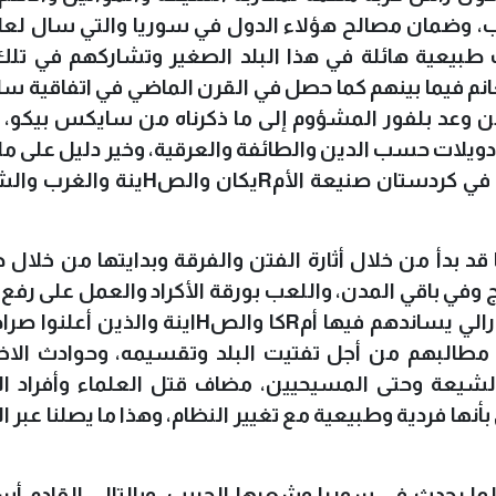
ب، وضمان مصالح هؤلاء الدول في سوريا والتي سال لع
 طبيعية هائلة في هذا البلد الصغير وتشاركهم في تلك 
غانم فيما بينهم كما حصل في القرن الماضي في اتفاقية 
من وعد بلفور المشؤوم إلى ما ذكرناه من سايكس بيكو،
 دويلات حسب الدين والطائفة والعرقية، وخير دليل على ما
ة في كردستان صنيعة الأم
R
يكان والص
H
ينة والغرب وال
 قد بدأ من خلال أثارة الفتن والفرقة وبدايتها من خلال 
ج وفي باقي المدن، واللعب بورقة الأكراد والعمل على رفع
رالي يساندهم فيها أم
R
كا والص
H
اينة والذين أعلنوا صرا
ي مطالبهم من أجل تفتيت البلد وتقسيمه، وحوادث الا
الشيعة وحتى المسيحيين، مضاف قتل العلماء وأفراد 
أنها فردية وطبيعية مع تغيير النظام، وهذا ما يصلنا عبر ال
لما يحدث في سوريا وشعبها الحبيب، وبالتالي القادم أسو