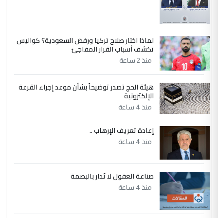
إعطاء 100 منحة دراسية للطلبة العراقيين في
جامعاتها سنويا
لماذا اختار صلاح تركيا ورفض السعودية؟ كواليس
5
عبد الأمير جاسم هليل
تكشف أسباب القرار المفاجئ
التعليق : نحن اباء الطلاب الأوائل على العراق
منذ 2 ساعة
نتشرف بلقاء السيد احمد الصافي في العتبات
الحسنية لزرع ...
هيئة الحج تصدر توضيحاً بشأن موعد إجراء القرعة
مكتب السيد احمد الصافي : لا يوجود
الإلكترونية
الموضوع :
لدينا اي حساب على الفيس بوك وتويتر
منذ 4 ساعة
إعادة تعريف الإرهاب ..
منذ 4 ساعة
صناعة العقول لا تُدار بالبصمة
منذ 4 ساعة