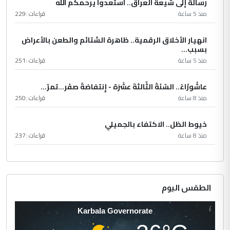
رسالة إلى شيعة العراق.. استعدوا يرحمكم الله
منذ 5 ساعة
قراءات :
229
انهيار الأخلاق الرقمية.. ظاهرة الشتائم والطعن بالأعراض
بسبب...
منذ 5 ساعة
قراءات :
251
عاشُورْاءُ.. السّنَةُ الثّالثةَ عشَرَة - إِنتفاضةُ صفَر…تمرّ...
منذ 8 ساعة
قراءات :
250
خيوط الظل.. الاكتفاء بالجميلي
منذ 8 ساعة
قراءات :
237
الطقس اليوم
Karbala Governorate