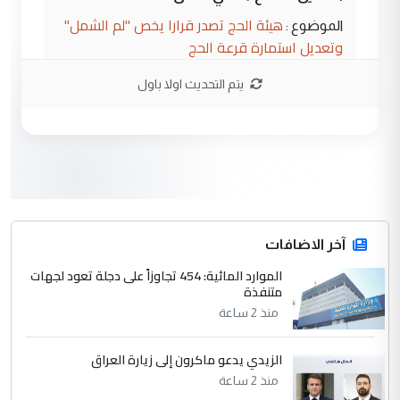
هيئة الحج تصدر قرارا يخص "لم الشمل"
الموضوع :
وتعديل استمارة قرعة الحج
يتم التحديث اولا باول
3
hadi
التعليق : تحيه اخويه حسينيه اي انسان مهما
كان محدود المعرفه بتفاصيل احداث المنطقه
يقول بما لايقبل ...
أردوغان يؤكد ان اتفاقية مكة للدفاع
الموضوع :
المشترك لا تستهدف أية دولة ومفتوحة لانضمام
الدول الشقيقة
آخر الاضافات
الموارد المائية: 454 تجاوزاً على دجلة تعود لجهات
4
متنفذة
يوسف غزوان عصمت
منذ 2 ساعة
التعليق : بكالوريوس فيزياء طبية متزوج و
زوجتي أيضا بكالوريوس سكني بغداد أرغب في
إكمال دراستي داخل ...
الزيدي يدعو ماكرون إلى زيارة العراق
السعودية توافق على الاستمرار في
منذ 2 ساعة
الموضوع :