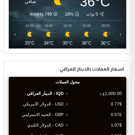
36°C
صافي
5 م\ث
18%
749
mmHg
05:00
04:00
03:00
02:00
01:00
00:00
‹
›
32°C
33°C
34°C
35°C
36°C
36°C
اسعار العملات بالدينار العراقي