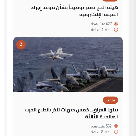
هيئة الحج تصدر توضيحاً بشأن موعد إجراء
القرعة الإلكترونية
627 مشاهدة
--
منذ 4 ساعة
2
تقارير
بينها العراق.. خمس جبهات تنذر باندلاع الحرب
العالمية الثالثة
552 مشاهدة
--
منذ 8 ساعة