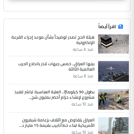
CurrencyRate
اقرأ أيضاً
هيئة الحج تصدر توضيحاً بشأن موعد إجراء القرعة
الإلكترونية
منذ 4 ساعة
بينها العراق.. خمس جبهات تنذر باندلاع الحرب
العالمية الثالثة
منذ 8 ساعة
بطول 90 كيلومترًا.. العتبة العباسية تباشر تنفيذ
مشروع لإنشاء حزام أخضر بمليون شج...
منذ 10 ساعة
العراق يتفاوض مع ائتلاف بزعامة شيفرون
الأمريكية لبناء خط أنابيب بقيمة 15 مليار د...
منذ 10 ساعة