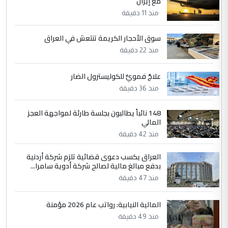
مع إيران
الرافدين تعاني الجفاف والتصحر!!
منذ 11 دقيقة
5
سوق الأحجار الكريمة تنتعش في العراق
علي
منذ 22 دقيقة
التعليق : هذه الزيارة تنفع لبنان، دون الشعب
العراقي، الذي احترق بحر الصيف، في حين
حكومة الزيدي ...
علاجٌ فمويٌّ للكوليسترول الضار
نواف سلام في بغداد.. "الفيول" مقابل
منذ 36 دقيقة
الموضوع :
تصدير النفط العراقي
148 نائباً يطالبون بجلسة طارئة لمواجهة العجز
المالي
منذ 42 دقيقة
العراق يكسب دعوى قضائية تلزم شركة أردنية
بدفع مبالغ مالية لصالح شركة أدوية سامرا...
منذ 47 دقيقة
المالية النيابية: رواتب عام 2026 مؤمنة
منذ 49 دقيقة