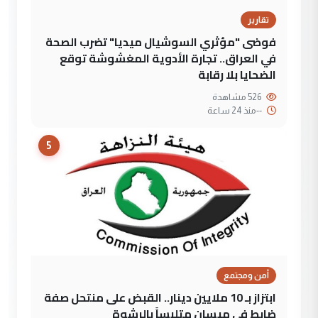
تقارير
فوضى "مؤثري السوشيال ميديا" تضرب الصحة
في العراق.. تجارة الأدوية المغشوشة توقع
الضحايا بلا رقابة
526 مشاهدة
--
منذ 24 ساعة
5
أمن ومجتمع
ابتزاز بـ 10 ملايين دينار.. القبض على منتحل صفة
ضابط في ميسان متلبساً بالرشوة