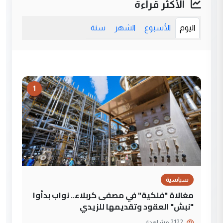
الأكثر قراءة
اليوم
الأسبوع
الشهر
سنة
1
سياسية
مغالاة "فلكية" في مصفى كربلاء.. نواب بدأوا
"نبش" العقود وتقديمها للزيدي
2122 مشاهدة