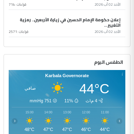
الأحد 02 آب 2026
قراءات :
714
إعلان حكومة الإمام الحسين في زيارة الأربعين.. رمزية
التغيير...
الأحد 02 آب 2026
قراءات :
2571
الطقس اليوم
Karbala Governorate
44°C
صافي
4 م\ث
11%
751
mmHg
16:00
15:00
14:00
13:00
12:00
11:00
‹
›
47°C
48°C
47°C
47°C
46°C
44°C