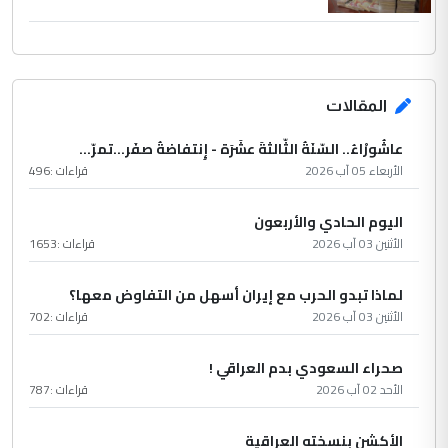
المقالات
عاشُورْاءُ.. السّنَةُ الثّالثةَ عشَرَة - إِنتفاضةُ صفَر…تمرّ...
الأربعاء 05 آب 2026
قراءات :
496
اليوم الحادي والأربعون
الأثنين 03 آب 2026
قراءات :
1653
لماذا تبدو الحرب مع إيران أسهل من التفاوض معها؟
الأثنين 03 آب 2026
قراءات :
702
صحراء السعودي بدم العراقي !
الأحد 02 آب 2026
قراءات :
787
الأكشن بنسخته العراقية