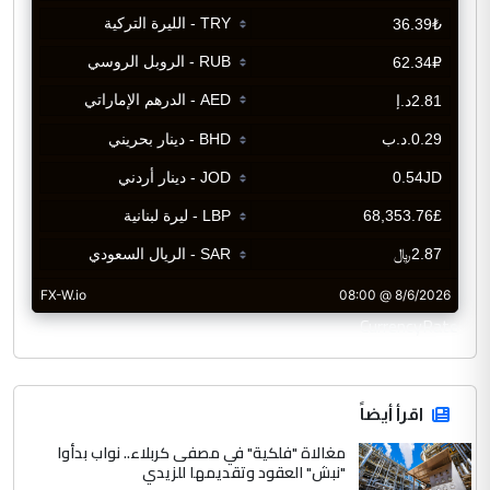
CurrencyRate
اقرأ أيضاً
مغالاة "فلكية" في مصفى كربلاء.. نواب بدأوا
"نبش" العقود وتقديمها للزيدي