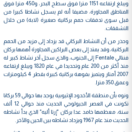
ويبلغ ارتفاعه 1151 مترا فوق سطح البحر، و450 مترا فوق
المناطق المجاورة، مضيفا أنه لم يسجل نشاطا كبيرا من
قبل سوى تدفقات حمم بركانية صغيرة (لابة) من خلال
التشققات.
وحذر من أن النشاط البركاني قد يزداد إلى مزيد من الحمم
البركانية، وقد يمتد إلى بعض البراكين المجاورة أهمها بركان
فنتالي Fentale إلى الجنوب، والذي سجل آخر نشاط كبير له
منذ أكثر من 200 عام وتحديدا في عام 1820 ويبلغ ارتفاعه
2007 أمتار ويتميز بفوهة بركانية كبيرة بقطر 4 كيلومترات
وعمق 350 مترا.
ونوه بأن منطقة الأخدود الإثيوبية يوجد بها حوالي 59 بركانا
تكونت في العصر الجيولوجي الحديث منذ حوالي 12 ألف
سنة، معظمها خامد عدا بركان "إرتا أليه" الذي بدأ نشاطه
الحديث منذ عام 1967 ويزداد نشاطه بين الحين والآخر.