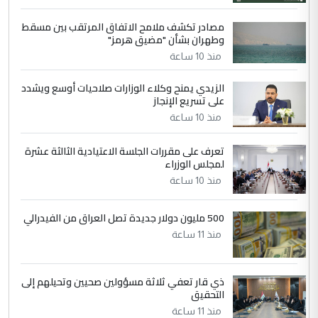
ابا فرات ...
مصادر تكشف ملامح الاتفاق المرتقب بين مسقط
الجواهري يرد على صدام حسين سل
الموضوع :
وطهران بشأن "مضيق هرمز"
مضجعيك يابن الزنا (نص كامل)
منذ 10 ساعة
الزيدي يمنح وكلاء الوزارات صلاحيات أوسع ويشدد
5
حيدر عاشور
على تسريع الإنجاز
التعليق : تحياتي لك استاذ حامدتركان. كلام
منذ 10 ساعة
دقيق ومسؤول؛ فالاستثمار الحقيقي للإنسان
وثروات البلد يعتمد على الكفاءة ...
تعرف على مقررات الجلسة الاعتيادية الثالثة عشرة
بين الإهمال واغتصاب الأرض.. بلاد
لمجلس الوزراء
الموضوع :
الرافدين تعاني الجفاف والتصحر!!
منذ 10 ساعة
500 مليون دولار جديدة تصل العراق من الفيدرالي
منذ 11 ساعة
ذي قار تعفي ثلاثة مسؤولين صحيين وتحيلهم إلى
التحقيق
منذ 11 ساعة