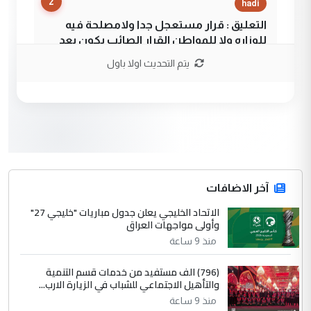
2
hadi
التعليق : قرار مستعجل جدا ولامصلحة فيه
للوزاره ولا للمواطن القرار الصائب يكون بعد
الاستماع للمدير ومغرفة ...
يتم التحديث اولا باول
وزير الصحة يعفي مدير مستشفى الكرخ
الموضوع :
العام في بغداد
3
سردار
التعليق : واحد من عصابة علي ماما يسقط
جنسية الرافد الثالث للعراق ومن اصول عريقة
ابا فرات ...
آخر الاضافات
الجواهري يرد على صدام حسين سل
الاتحاد الخليجي يعلن جدول مباريات "خليجي 27"
الموضوع :
وأولى مواجهات العراق
مضجعيك يابن الزنا (نص كامل)
منذ 9 ساعة
4
سردار
(796) الف مستفيد من خدمات قسم التنمية
والتأهيل الاجتماعي للشباب في الزيارة الارب...
التعليق : واحد من عصابة علي ماما يسقط
منذ 9 ساعة
جنسية الرافد الثالث للعراق ومن اصول عريقة