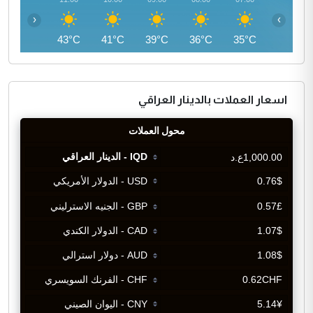
‹
›
45°C
43°C
41°C
39°C
36°C
35°C
اسعار العملات بالدينار العراقي