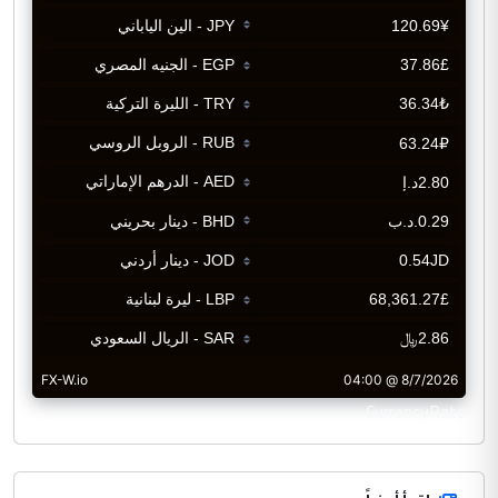
CurrencyRate