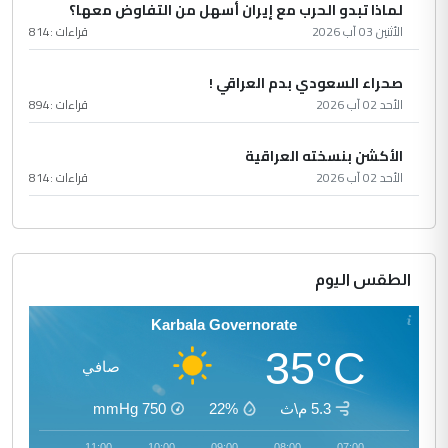
لماذا تبدو الحرب مع إيران أسهل من التفاوض معها؟
الأثنين 03 آب 2026
قراءات :
814
صحراء السعودي بدم العراقي !
الأحد 02 آب 2026
قراءات :
894
الأكشن بنسخته العراقية
الأحد 02 آب 2026
قراءات :
814
الطقس اليوم
Karbala Governorate
35°C
صافي
5.3 م\ث
22%
750
mmHg
12:00
11:00
10:00
09:00
08:00
07:00