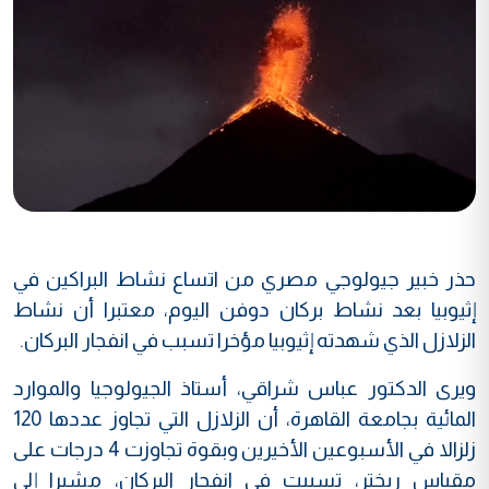
حذر خبير جيولوجي مصري من اتساع نشاط البراكين في
إثيوبيا بعد نشاط بركان دوفن اليوم، معتبرا أن نشاط
الزلازل الذي شهدته إثيوبيا مؤخرا تسبب في انفجار البركان.
ويرى الدكتور عباس شراقي، أستاذ الجيولوجيا والموارد
المائية بجامعة القاهرة، أن الزلازل التي تجاوز عددها 120
زلزالا في الأسبوعين الأخيرين وبقوة تجاوزت 4 درجات على
مقياس ريختر، تسببت في انفجار البركان، مشيرا إلى