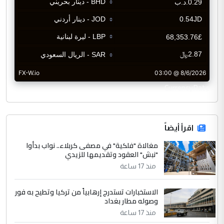
CurrencyRate
اقرأ أيضاً
مغالاة "فلكية" في مصفى كربلاء.. نواب بدأوا
"نبش" العقود وتقديمها للزيدي
منذ 17 ساعة
الاستخبارات تستدرج إرهابياً من تركيا وتطيح به فور
وصوله مطار بغداد
منذ 17 ساعة