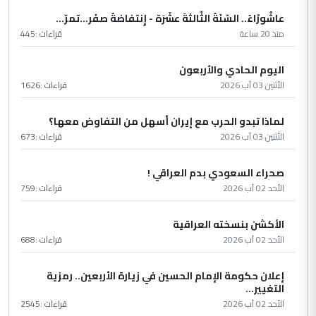
عاشُورْاءُ.. السّنَةُ الثّالثةَ عشَرَة - إِنتفاضةُ صفَر…تمرّ...
منذ 20 ساعة
قراءات :
445
اليوم الحادي والأربعون
الأثنين 03 آب 2026
قراءات :
1626
لماذا تبدو الحرب مع إيران أسهل من التفاوض معها؟
الأثنين 03 آب 2026
قراءات :
673
صحراء السعودي بدم العراقي !
الأحد 02 آب 2026
قراءات :
759
الأكشن بنسخته العراقية
الأحد 02 آب 2026
قراءات :
688
إعلان حكومة الإمام الحسين في زيارة الأربعين.. رمزية
التغيير...
الأحد 02 آب 2026
قراءات :
2545