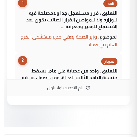
1
hadi
التعليق : قرار مستعجل جدا ولامصلحة فيه
للوزاره ولا للمواطن القرار الصائب يكون بعد
الاستماع للمدير ومغرفة ...
وزير الصحة يعفي مدير مستشفى الكرخ
الموضوع :
العام في بغداد
2
سردار
التعليق : واحد من عصابة علي ماما يسقط
جنسية الرافد الثالث للعراق ومن اصول عريقة
ابا فرات ...
يتم التحديث اولا باول
الجواهري يرد على صدام حسين سل
الموضوع :
مضجعيك يابن الزنا (نص كامل)
3
سردار
التعليق : واحد من عصابة علي ماما يسقط
جنسية الرافد الثالث للعراق ومن اصول عريقة