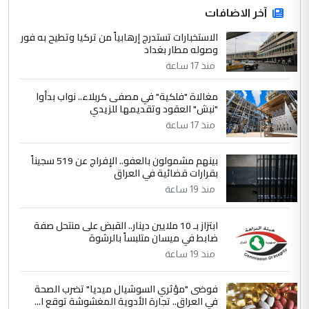
ابا فرات ...
آخر الاضافات
الجواهري يرد على صدام حسين سل
الاستخبارات تستدرج إرهابياً من تركيا وتطيح به فور
الموضوع :
وصوله مطار بغداد
مضجعيك يابن الزنا (نص كامل)
منذ 17 ساعة
4
حيدر عاشور
مغالاة "فلكية" في مصفى كربلاء.. نواب بدأوا
"نبش" العقود وتقديمها للزيدي
التعليق : تحياتي لك استاذ حامدتركان. كلام
منذ 17 ساعة
دقيق ومسؤول؛ فالاستثمار الحقيقي للإنسان
وثروات البلد يعتمد على الكفاءة ...
بينهم مشمولون بالعفو.. الإفراج عن 519 سجيناً
بين الإهمال واغتصاب الأرض.. بلاد
الموضوع :
بقرارات قضائية في العراق
الرافدين تعاني الجفاف والتصحر!!
منذ 19 ساعة
5
علي
ابتزاز بـ 10 ملايين دينار.. القبض على منتحل صفة
ضابط في ميسان متلبساً بالرشوة
التعليق : هذه الزيارة تنفع لبنان، دون الشعب
منذ 19 ساعة
العراقي، الذي احترق بحر الصيف، في حين
حكومة الزيدي ...
فوضى "مؤثري السوشيال ميديا" تضرب الصحة
نواف سلام في بغداد.. "الفيول" مقابل
الموضوع :
في العراق.. تجارة الأدوية المغشوشة توقع ا...