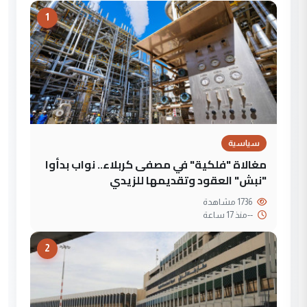
1
سياسية
مغالاة "فلكية" في مصفى كربلاء.. نواب بدأوا
"نبش" العقود وتقديمها للزيدي
1736 مشاهدة
--
منذ 17 ساعة
2