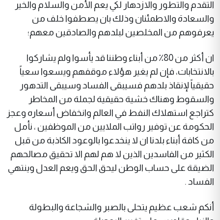
التقدم والتطور والازدهار لكي يعم الأمن والسلام والخير
والسعادة والاطمئنان وذلك بان يصطفوا خلف من
يعرفوهم من المخلصين لبلدهم والصادقين معهم؛
ان أكثر من 80٪ من أبناء وطننا قد يأسوا ولم يشاركوا
بالانتخابات، فإن لم يغير هؤلاء موقفهم ويسعوا سعياً
حقيقياً لإنقاذ بلدهم فسيبقى الفساد وسيبقى التدهور
والسقوط وهناك خشية حقيقية لجملة من المخاطر
كتراجع استهلاك النفط في العالم وانخفاض أسعاره وعجز
الحكومة عن توفير رواتب الملايين من الموظفين ، نأمل
من كافة أبناء بلدنا ان لا ينخدعوا بالوعود الكاذبة من قبل
الكثير من الفاسدين الذين لا هم لهم الا تحقيق مصالحهم
الضيقة على حساب الوطن ليحق الحق ويعم العدل وينتهي
الفساد .
أنكم شعب عظيم يتحلى بالصبر والشجاعة والبطولة