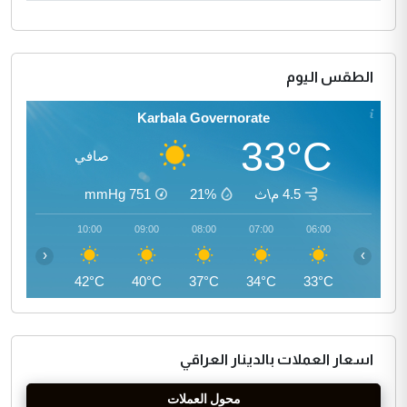
الطقس اليوم
Karbala Governorate
33°C
صافي
4.5 م\ث
21%
751
mmHg
11:00
10:00
09:00
08:00
07:00
06:00
‹
›
44°C
42°C
40°C
37°C
34°C
33°C
اسعار العملات بالدينار العراقي