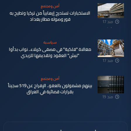
أمن ومجتمع
الاستخبارات تستدرج إرهابياً من تركيا وتطيح به
فور وصوله مطار بغداد
منذ 17
ساعة
سياسية
مغالاة "فلكية" في مصفى كربلاء.. نواب بدأوا
"نبش" العقود وتقديمها للزيدي
منذ 17
ساعة
أمن ومجتمع
بينهم مشمولون بالعفو.. الإفراج عن 519 سجيناً
بقرارات قضائية في العراق
منذ 19
ساعة