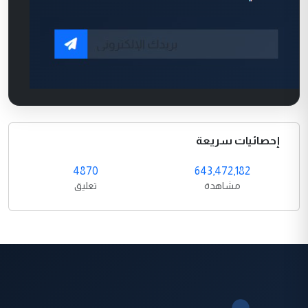
إحصائيات سريعة
4870
643,472,182
مشاهدة
تعليق