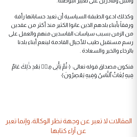
والنبل وقادرين على تغيير البوصلة.
وكذلك ادعو الطبقة السياسية أن تعيد حساباتها رأفة
ورفقاً بأبناء بلدهم الذين عانوا الكثير منذ أكثر من عقدين
من الزمن بسبب سياسات الفاسدين منهم والعمل على
رسم مستقبل طيب للأجيال القادمة لينعم أبناء بلدنا
بالرخاء والخير والسعادة .
فنكون مصداق قوله تعالى: ﴿ ثُمَّ يَأْتِى مِنۢ بَعْدِ ذَٰلِكَ عَامٌ
فِيهِ يُغَاثُ ٱلنَّاسُ وَفِيهِ يَعْصِرُونَ﴾
المقالات لا تعبر عن وجهة نظر الوكالة، وإنما تعبر
عن آراء كتابها