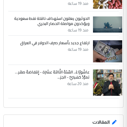
تصدير النفط العراقي
منذ 19 ساعة
الحوثيون يعلنون استهداف ناقلة نفط سعودية
ويؤكدون مواصلة الحصار البحري
منذ 19 ساعة
ارتفاع جديد بأسعار صرف الدولار في العراق
منذ 19 ساعة
عاشُورْاءُ.. السّنَةُ الثّالثةَ عشَرَة - إِنتفاضةُ صفَر…
تمرُّدٌ حُسَينيٌّ - الجز...
منذ 20 ساعة
المقالات