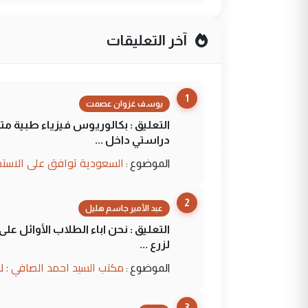
آخر التعليقات
1
يوسف غزوان عصمت
التعليق : بكالوريوس فيزياء طبية م
دراستي داخل ...
السعودية توافق على الاستمرار في إعطاء 100 منحة دراسية للطل
الموضوع :
2
عبد الأمير جاسم هليل
التعليق : نحن اباء الطلاب الأوائل ع
لزرع ...
مكتب السيد احمد الصافي : ل
الموضوع :
3