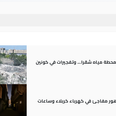
ر محطة مياه شقرا… وتفجيرات في كونين
 تدهور مفاجئ في كهرباء كربلاء وساعات