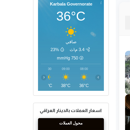
Karbala Governorate
36°C
صافي
3.4 م\ث
23%
mmHg
750
12:00
11:00
10:00
09:00
08:00
‹
›
44°C
43°C
41°C
38°C
36°C
اسعار العملات بالدينار العراقي