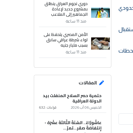
دوري نجوم العراق ينطلق
لحدودي
بمشروع جديد لإعادة
الجماهير إلى الملاعب
منذ 11 ساعة
ستقبال
الأمن المصري يتحفظ على
لواء شرطة عراقي سابق
بسبب مليار جنيه
محطات
منذ 11 ساعة
المقالات
حتمية حصر السلاح المنفلت بيد
الدولة العراقية
الخميس 06 آب 2026
قراءات :
632
عاشُورْاءُ.. السّنَةُ الثّالثةَ عشَرَة -
إِنتفاضةُ صفَر…تمرّ...