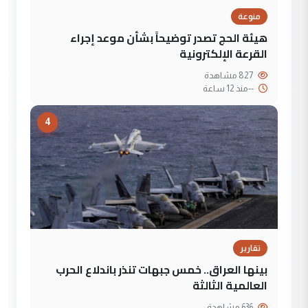
منوعة
هيئة الحج تصدر توضيحاً بشأن موعد إجراء
القرعة الإلكترونية
827 مشاهدة
--
منذ 12 ساعة
4
تقارير
بينها العراق.. خمس جبهات تنذر باندلاع الحرب
العالمية الثالثة
636 مشاهدة