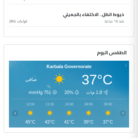
خيوط الظل.. الاكتفاء بالجميلي
منذ 16 ساعة
قراءات :
286
الطقس اليوم
Karbala Governorate
37°C
صافي
1.8 م\ث
20%
751
mmHg
13:00
12:00
11:00
10:00
09:00
08:00
‹
›
45°C
45°C
43°C
41°C
39°C
37°C