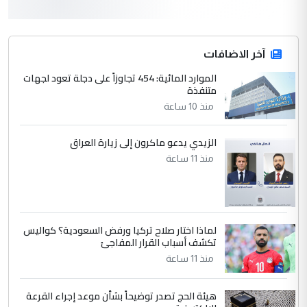
أردوغان يؤكد ان اتفاقية مكة للدفاع
الموضوع :
المشترك لا تستهدف أية دولة ومفتوحة لانضمام
الدول الشقيقة
آخر الاضافات
الموارد المائية: 454 تجاوزاً على دجلة تعود لجهات
4
متنفذة
يوسف غزوان عصمت
منذ 10 ساعة
التعليق : بكالوريوس فيزياء طبية متزوج و
زوجتي أيضا بكالوريوس سكني بغداد أرغب في
إكمال دراستي داخل ...
الزيدي يدعو ماكرون إلى زيارة العراق
السعودية توافق على الاستمرار في
منذ 11 ساعة
الموضوع :
إعطاء 100 منحة دراسية للطلبة العراقيين في
جامعاتها سنويا
لماذا اختار صلاح تركيا ورفض السعودية؟ كواليس
5
عبد الأمير جاسم هليل
تكشف أسباب القرار المفاجئ
التعليق : نحن اباء الطلاب الأوائل على العراق
منذ 11 ساعة
نتشرف بلقاء السيد احمد الصافي في العتبات
الحسنية لزرع ...
هيئة الحج تصدر توضيحاً بشأن موعد إجراء القرعة