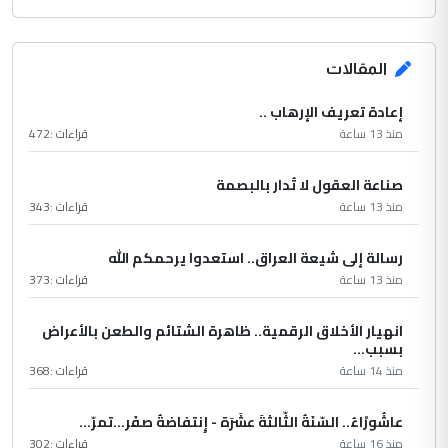
المقالات
إعادة تعريف الإرهاب ..
منذ 13 ساعة
قراءات :
472
صناعة العقول لا تُدار بالبصمة
منذ 13 ساعة
قراءات :
343
رسالة إلى شيعة العراق.. استعدوا يرحمكم الله
منذ 13 ساعة
قراءات :
373
انهيار الأخلاق الرقمية.. ظاهرة الشتائم والطعن بالأعراض
بسبب...
منذ 14 ساعة
قراءات :
368
عاشُورْاءُ.. السّنَةُ الثّالثةَ عشَرَة - إِنتفاضةُ صفَر…تمرّ...
منذ 16 ساعة
قراءات :
302