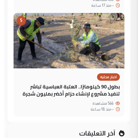
--
منذ 17 ساعة
5
اخبار محلية
بطول 90 كيلومترًا.. العتبة العباسية تباشر
تنفيذ مشروع لإنشاء حزام أخضر بمليون شجرة
566 مشاهدة
--
منذ 18 ساعة
آخر التعليقات