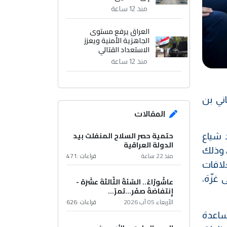
منذ 12 ساعة
العراق يرفع مستوى
الجاهزية الأمنية ويعزز
الاستعداد القتالي
منذ 12 ساعة
ني بن
المقالات
حتمية حصر السلاح المنفلت بيد
 شياع
الدولة العراقية
، وذلك
منذ 22 ساعة
قراءات :
471
اء البحث في العلاقات
 غزّة،
عاشُورْاءُ.. السّنَةُ الثّالثةَ عشَرَة -
إِنتفاضةُ صفَر…تمرّ...
الأربعاء 05 آب 2026
قراءات :
626
ساعدة