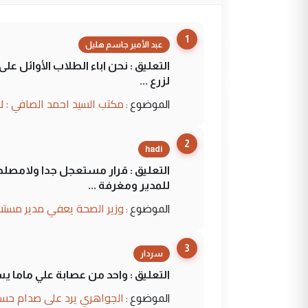
1
عبد الأمير جاسم هليل
التعليق : نحن اباء الطلاب الأوائل ع
لزرع ...
مكتب السيد احمد الصافي : ل
الموضوع :
2
hadi
التعليق : قرار مستعجل جدا ولامصلحة
للمدير ومغرفة ...
وزير الصحة يعفي مدير مستش
الموضوع :
3
سردار
التعليق : واحد من عصابة علي ماما ي
الجواهري يرد على صدام حسي
الموضوع :