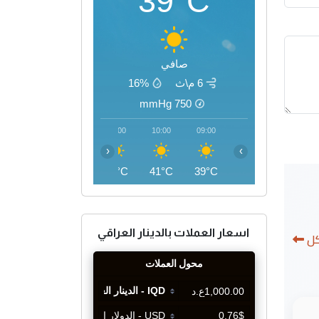
39°C
صافي
6 م\ث
16%
mmHg
750
13:00
12:00
11:00
10:00
09:00
‹
›
46°C
45°C
43°C
41°C
39°C
اسعار العملات بالدينار العراقي
كل