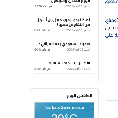
اليوم الحادي والأربعون
مناطق
الأثنين 03 آب 2026
قراءات :
1779
لماذا تبدو الحرب مع إيران أسهل
أوضاع،
من التفاوض معها؟
راف في
الأثنين 03 آب 2026
قراءات :
821
ية على
صحراء السعودي بدم العراقي !
الأحد 02 آب 2026
قراءات :
901
الأكشن بنسخته العراقية
الأحد 02 آب 2026
قراءات :
820
الطقس اليوم
Karbala Governorate