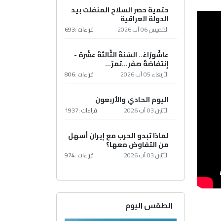
حتمية حصر السلاح المنفلت بيد
الدولة العراقية
الخميس 06 آب 2026
قراءات :
693
عاشُورْاءُ.. السّنَةُ الثّالثةَ عشَرَة -
إِنتفاضةُ صفَر…تمرّ...
الأربعاء 05 آب 2026
قراءات :
806
اليوم الحادي والأربعون
الأثنين 03 آب 2026
قراءات :
1937
لماذا تبدو الحرب مع إيران أسهل
من التفاوض معها؟
الأثنين 03 آب 2026
قراءات :
974
الطقس اليوم