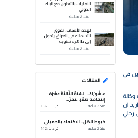
النفايات بالتعاون مع البنك
الدولي
منذ 2 ساعة
لهذه الأسباب.. نفوق
الأسماك في العراق يتحول
إلى ظاهرة سنوية
منذ 2 ساعة
ين في
المقالات
عاشُورْاءُ.. السّنَةُ الثّالثةَ عشَرَة -
 وكالة
إِنتفاضةُ صفَر…تمرّ...
وك اريد ان
منذ 2 ساعة
قراءات :
156
 رجلي
خيوط الظل.. الاكتفاء بالجميلي
منذ 2 ساعة
قراءات :
142