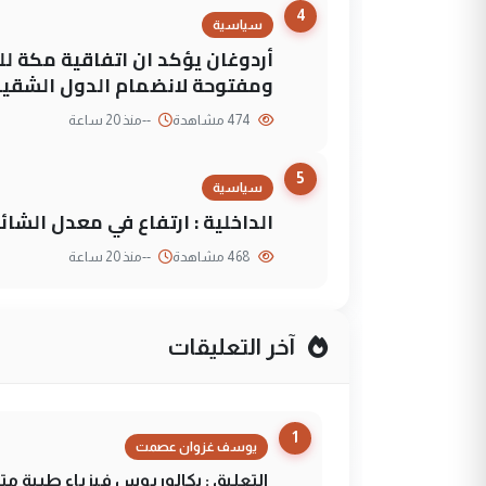
4
سياسية
أردوغان يؤكد ان اتفاقية مكة لل
ومفتوحة لانضمام الدول الشقي
474 مشاهدة
--
منذ 20 ساعة
5
سياسية
الداخلية : ارتفاع في معدل الشائع
468 مشاهدة
--
منذ 20 ساعة
آخر التعليقات
1
يوسف غزوان عصمت
التعليق : بكالوريوس فيزياء طبية م