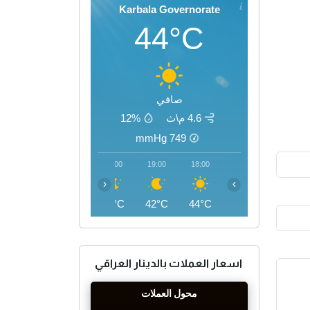
Karbala Governorate
44°C
صافي
4.6 م\ث
12%
mmHg
749
22:00
21:00
20:00
19:00
18:00
‹
›
38°C
39°C
40°C
42°C
44°C
اسعار العملات بالدينار العراقي