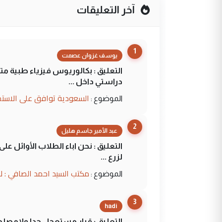
آخر التعليقات
1
يوسف غزوان عصمت
التعليق : بكالوريوس فيزياء طبية م
دراستي داخل ...
السعودية توافق على الاستمرار في إعطاء 100 منحة دراسية للطل
الموضوع :
2
عبد الأمير جاسم هليل
التعليق : نحن اباء الطلاب الأوائل ع
لزرع ...
مكتب السيد احمد الصافي : ل
الموضوع :
3
hadi
التعليق : قرار مستعجل جدا ولامصلحة