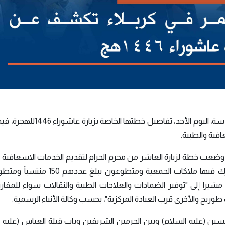
أعلنت جمعية الهلال الأحمر العراقي فرع كربلاء المقدسة، اليوم الأحد، تفاصي
افية والطبية.
 وضعت خطة لزيارة العاشر من محرم الحرام لتقديم الخدمات الاسعافية 
للزائرين والمشاركين في مواكب العزاء، والخطة تشارك فيها ملاكات الجمعية ومتطوع
 المدينة"، مشيرا إلى "توفير الضمادات والعلاجات الطبية والنقالات سواء للمفارز
 طوريج والأخرى قرب العيادة المركزية"، بحسب وكالة الأنباء الرسمية.
ين (عليه السلام) وبين الحرمين الشريفين وباب قبلة العباس (عليه ا