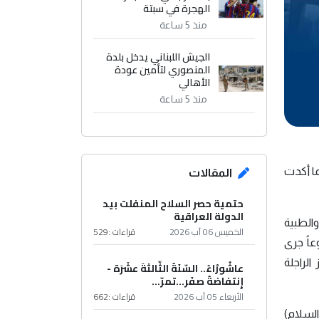
الهجرة في سبتة
منذ 5 ساعة
الجيش اللبناني يدخل بلدة
المنصوري لتأمين عودة
الأهالي
منذ 5 ساعة
ل خطتها الخاصة بزيارة عاشوراء 1446للهجرة، فيما أكدت
المقالات
حتمية حصر السلاح المنفلت بيد
الدولة العراقية
والطبية
الخميس 06 آب 2026
قراءات :
529
ون يبلغ عددهم 150 منتسباً ومتطوعاً جرى
 الراجلة
عاشُورْاءُ.. السّنَةُ الثّالثةَ عشَرَة -
إِنتفاضةُ صفَر…تمرّ...
الأربعاء 05 آب 2026
قراءات :
662
لسلام)