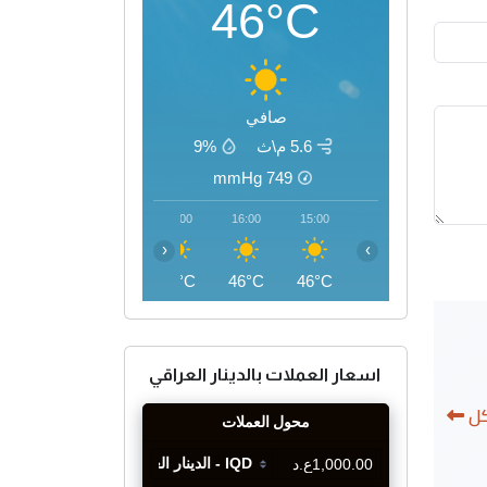
46°C
صافي
5.6 م\ث
9%
mmHg
749
19:00
18:00
17:00
16:00
15:00
‹
›
42°C
44°C
45°C
46°C
46°C
اسعار العملات بالدينار العراقي
كل