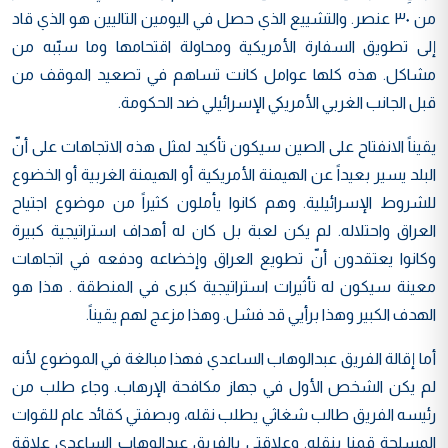
من ٣٠ عنصر. والتشييع الذي حصل في اليومين التاليين هو الذي قاد
إلى تطويق السفارة الأمريكية ومحاولة اقتحامها وما سبّبه من
مشاكل. هذه كلها عوامل كانت تساهم في تصعيد الموقف من
قبل الجانب الغربي الأمريكي الإسرائيلي ضد الحكومة.
يقيناً الانفتاح على الصين سيكون تأكيد لمثل هذه الاتجاهات على أنّ
البلد يسير بعيداً عن الهيمنة الأمريكية أو الهيمنة الغربية أو الخضوع
للشروط الإسرائيلية. وهم كانوا يأملون كثيراً من موضوع اجتياح
العراق واحتلاله. لم يكن لعبة بل كان له أهداف استراتيجية كبيرة
وكانوا يعتقدون أنّ تطويع العراق وإخضاعه ودفعه في اتجاهات
معينة سيكون له تأثيرات استراتيجية كبرى في المنطقة . هذا هو
الهدف الكبير وهذا برأيي قد فشل. وهذا مزعج لهم يقيناً.
أما إقالة الفريق عبدالوهاب الساعدي فهذا مبالغة في الموضوع لأنه
لم يكن الشخص الأول في جهاز مكافحة الإرهاب. وجاء طلب من
رئيسه الفريق طالب شغاثي يطلب نقله، وبصفتي كقائد عام للقوات
المسلحة قمنا بنقله. وعلاقتي بالفريق عبدالوهاب الساعدي علاقة