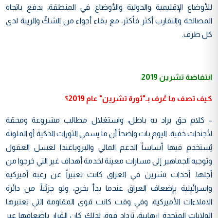
للأوضاع الإقليمية والدولية والأوضاع في المنطقة، يدفع باتجاه
المصالحة والتقارب أكثر فأكثر، مع بقاء أجواء من الشكّ والريبة لدى
كل طرف.
انتفاضة تشرين 2019
كيف تصف ما عُرف بـ"ثورة تشرين" عام 2019؟
– كلام حق يراد به باطل، واستغلال مطالب مشروعة ومحقة
لأجندات خفية. اليوم بات واضحاً أن ما يسمى الثورات الذكية أو الملونة
يُستخدم فيها أساساً الدعم المالي والبروباغندا لغسل العقول
وتوجيه الجماهير إلى مسارات معينة لخدمة أهداف غير التي خرجوا من
أجلها. أحداث تشرين في العراق كانت تعبيراً عن رغبة أميركية
واسرائيلية بإضعاف العراق عندما بدأ يخرج، ولو جزئياً، من دائرة
الاملاءات الأميركية، وفي وقت كانت قوى المقاومة التي تعتبرها
الولايات المتحدة إرهابية، تزداد قوة، لذلك كان القرار بإضعافها عبر