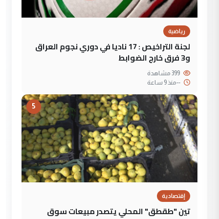
رياضية
لجنة التراخيص : 17 ناديا في دوري نجوم العراق
و3 فرق خارج الضوابط
399 مشاهدة
--
منذ 9 ساعة
5
إقتصادية
تين "طقطق" المحلي يتصدر مبيعات سوق