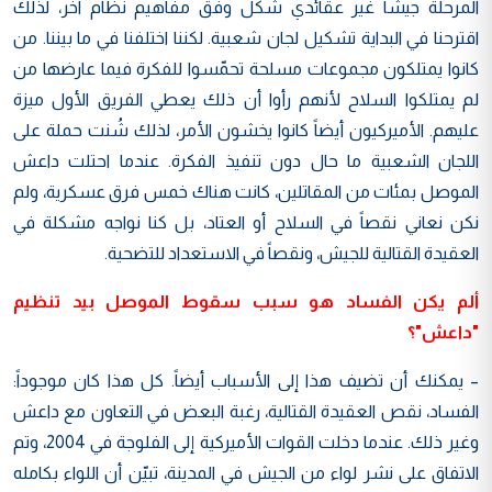
المرحلة جيشاً غير عقائدي شُكّل وفق مفاهيم نظام آخر، لذلك
اقترحنا في البداية تشكيل لجان شعبية. لكننا اختلفنا في ما بيننا. من
كانوا يمتلكون مجموعات مسلحة تحمّسوا للفكرة فيما عارضها من
لم يمتلكوا السلاح لأنهم رأوا أن ذلك يعطي الفريق الأول ميزة
عليهم. الأميركيون أيضاً كانوا يخشون الأمر، لذلك شُنت حملة على
اللجان الشعبية ما حال دون تنفيذ الفكرة. عندما احتلت داعش
الموصل بمئات من المقاتلين، كانت هناك خمس فرق عسكرية، ولم
نكن نعاني نقصاً في السلاح أو العتاد، بل كنا نواجه مشكلة في
العقيدة القتالية للجيش، ونقصاً في الاستعداد للتضحية.
ألم يكن الفساد هو سبب سقوط الموصل بيد تنظيم
"داعش"؟
– يمكنك أن تضيف هذا إلى الأسباب أيضاً. كل هذا كان موجوداً:
الفساد، نقص العقيدة القتالية، رغبة البعض في التعاون مع داعش
وغير ذلك. عندما دخلت القوات الأميركية إلى الفلوجة في 2004، وتم
الاتفاق على نشر لواء من الجيش في المدينة، تبيّن أن اللواء بكامله