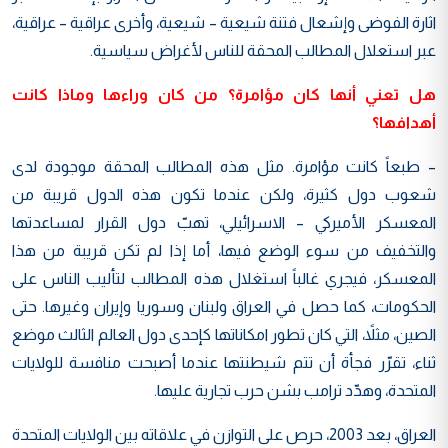
اثارة الفوضى وإشعال فتنة شيعية – شيعية، وأخرى عراقية – عراقية،
عبر استعلال المطالب المحقة للناس لأغراض سياسية.
هل تعني أنها كان مؤامرة؟ من كان وراءها وماذا كانت
أهدافها؟
– طبعاً كانت مؤامرة. مثل هذه المطالب المحقة موجودة لدى
شعوب دول كثيرة، ولكن عندما تكون هذه الدول قريبة من
المعسكر الأميركي – الاسرائيلي، تهبّ دول القرار لمساعدتها
والتخفيف من سوء الوضع فيها، أما إذا لم تكن قريبة من هذا
المعسكر، فيجري غالباً استغلال هذه المطالب لتأليب الناس على
الحكومات، كما حصل في العراق ولبنان وسوريا وإيران وغيرها. حتى
الصين، مثلاً، التي كان تطور امكاناتها كإحدى دول العالم الثالث موضع
ثناء، تقرّر فجأة أن تتم شيطنتها عندما أصبحت منافسة للولايات
المتحدة، وهدّد ترامب بشن حرب تجارية عليها.
العراق، بعد 2003، حرص على التوازن في علاقاته بين الولايات المتحدة