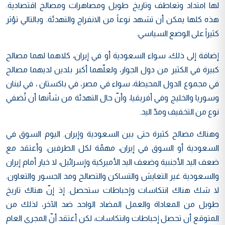
لها امتداد وتعاطف وتاريخ طويل ومصاهرات ومصالح اقتصادية.
هذه كلها يمكن أن تشهد نوعاً من الانفراج والتهدئة. وبالتالي تؤثر
كثيراً على الوضع السياسي.
إضافة إلى ذلك، سواء السعودية أو في إيران، كلاهما لهما مصالح
كبيرة في الكثير من دول الجوار، ولعلّهما أكبر بلدين لديهما مصالح
في مجموع الدول المحيطة، سواء في مصر، في باكستان ، في لبنان
وسوريا والخليج وفي أفريقيا، وأنّ حال التهدئة من شأنها أن تُضفي
نوع من التخفيف ومدّ اليد.
وهناك مصالح كثيرة حتى بين السعودية وإيران. اليوم السوق في
السعودية أو السوق في إيران، مهمّة لكل الطرفين. وأعتقد مع
ضعف اليد الأجنبية وضعف اليد الأميركية وإسرائيل، لا خيار أمام إيران
والسعودية غير التعايش والتساكن والتصالح ومد الجسور والتعاون.
لا شك هناك انتكاسات وإحباطات ستحصل. إذ إنّ هناك تاريخ
طويل من المعاداة والعمل المضاد الواحد ضد الآخر، لذلك من
المتوقع أن تحصل إحباطات وانتكاسات، لكن أعتقد أنّ المجرى العام