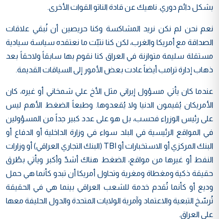
بشكل دائم دوري. ناهيك عن قادة الناتو القوات الأخرى.
نعم نحن لم نكن نريد المشاكسة وكنا حريصين أن نُبقي علاقات
الصداقة مع أمريكا والغرب، لكن كنا نثبّت ما نعتقده سياسة سيادية
مستقلة سليمة متوازنة في العراق كنا نقوم بها سابقاً ولاحقاً بعد
ذهاب إدارة ترامب أيضاً عادت بعض الأمور إلى السياقات القديمة.
عندما كان يأتي مسؤول إيراني مثل الأخ علي شمخاني أو غيره، كان
الأمريكان يُقيمون الدنيا ولا يُقعدوها. وطبعاً الضغط الأهم ليس
على رئيس الوزراء فحسب، بل هو على عدد كبير جداً من المسؤولين
في المواقع الرئيسية في البلد سواء في وزارة الداخلية أو الدفاع أو
البنك المركزي أو الاستخبارات أو TBI (البنك التجاري العراقي) أو وزارات
النفط أو غيرها من مواقع، الضغط هناك أشدّ وأكبر ويأتي بطُرق
حقيقة ذكية ومغطاة ومغرية وتحاول أمريكا أن تبدو كأنما هي حمل
وديع أو كأنما تُقدم خدمة للشعب العراقي بينما هي في الحقيقة
تُرسّخ التبعية والاعتماد وآمرية الولايات المتحدة والدول الحليفة معها
على العراق.