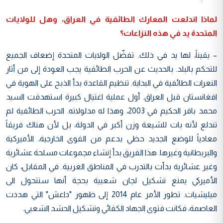
لماذا اندلعت المعارك الطائفية في العراق، وهل للولايات
المتحدة يد في هذه النزاعات؟
– يقيناً، لها يد في ذلك. تفضّل الولايات المتحدة إضعاف الجميع
للتحكم بالبلد. بالحديث عن الحرب الطائفية يجب العودة إلى من أثار
النعرات الطائفية في البداية. تنظيم القاعدة بدأ الذبح على الهوية في
افغانستان قبل العراق. أول عملية اغتيال كبيرة استهدفت السيد
محمد باقر الحكيم في 2003، وهذا له مدلولاته. الحرب الطائفية لم
تندلع لأنه بات للشيعة وزن أكبر في الدولة، بل لأن هناك فريقاً
معادياً للوضع الجديد حظي بدعم من القوى الخارجية، الأميركية
والبريطانية وغيرها. هذا الفريق بدأ إنشاء مجموعات مسلحة عشائرية
وغير عشائرية بدأت بالتدرب في المناطق الغربية. في المقابل، كان
الأميركي يمنع تشكيل لجان شعبية بحجة أنها ستتحول الى
ميليشيات. تطور الأمر عام 2014 إلى ظهور "داعش" التي هددت
العاصمة، فكانت فتوى الجهاد الكفائي وتشكيل الحشد الشعبي.