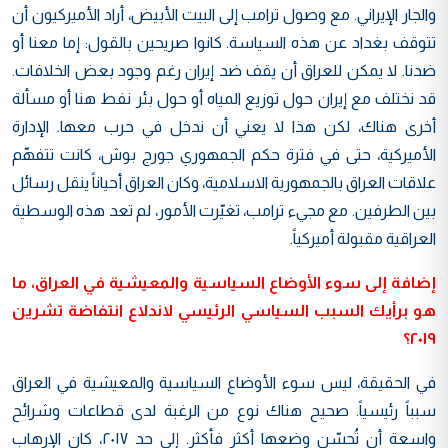
والجار الإيراني. مع وصول ترامب إلى البيت الأبيض، أراد الأميركيون أن
تتوقف بغداد عن هذه السياسة. كانوا صريحين بالقول: إما معنا أو
ضدنا. لا يمكن للعراق أن يقف ضد إيران رغم وجود بعض الخلافات.
قد نختلف مع إيران حول توزيع المياه أو حول بئر نفط هنا أو مسألة
أخرى هناك، لكن هذا لا يعني أن ندخل في حرب معها. الإدارة
الأميركية، حتى في فترة حكم الجمهوري جورج بوش، كانت تتفهّم
علاقات العراق بالجمهورية الاسلامية، وكان العراق أحياناً ينقل رسائل
بين الطرفين. مع مجيء ترامب، تغيّرت الأمور، لم تعد هذه الوسطية
العراقية مقبولة أميركياً.
إضافة إلى سوء الأوضاع السياسية والمعيشية في العراق، ما
هو برأيك السبب السياسي الرئيسي لاندلاع انتفاضة تشرين
٢٠١٩؟
في الحقيقة، ليس سوء الأوضاع السياسية والمعيشية في العراق
سبباً رئيسياً. صحيح هناك نوع من الرغبة لدى قطاعات وشرائح
واسعة أن تُحسّن وضعها أكثر فأكثر. إلى حد ٢٠١٧، كان الإرهاب