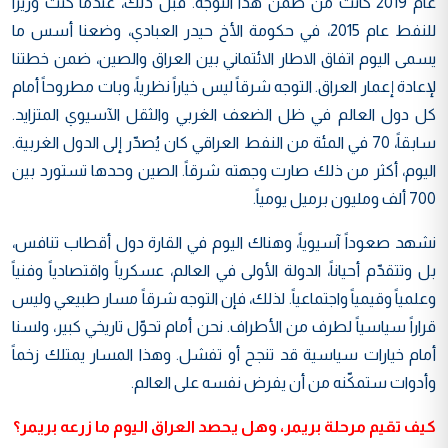
عام 2019 كانت من ضمن هذا التوجه. قبل ذلك، عندما كنت وزيراً
للنفط عام 2015، في حكومة الأخ حيدر العبادي، وضعنا أسس ما
يسمى اليوم اتفاق الاطار الائتماني بين العراق والصين، ضمن خطتنا
لإعادة إعمار العراق. التوجه شرقاً ليس خياراً نظرياً، وبات مطروحاً أمام
كل دول العالم في ظل الضعف الغربي والثقل الآسيوي المتزايد.
سابقاً، 70 في المئة من النفط العراقي كان يُصدّر إلى الدول الغربية.
اليوم، أكثر من ذلك صارت وجهته شرقاً. الصين وحدها تستورد بين
700 ألف ومليون برميل يومياً.
نشهد صعوداً آسيوياً، وهناك اليوم في القارة دول أقطاب تنافس،
بل وتتقدّم أحياناً، الدولة الأولى في العالم، عسكرياً واقتصادياً وفنياً
وعلمياً وقيمياً واجتماعياً. لذلك، فإن التوجه شرقاً مسار طبيعي وليس
قراراً سياسياً لطرف من الأطراف. نحن أمام تحوّل تاريخي كبير، ولسنا
أمام خيارات سياسية قد تنجح أو تفشل. وهذا المسار يمتلك زخماً
وأدوات ستمكّنه من أن يفرض نفسه على العالم.
كيف تقيم مرحلة بريمر، وهل يحصد العراق اليوم ما زرعه بريمر؟