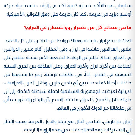
سليماني هو بالتأكيد خسارة كبيرة، لكنه في الوقت نفسه يولد حركة
أوسع ويزيد من عزيمة . كما كان جريمة حتى وفق القوانين الأميركية.
ما هي مصالح كل من طهران وواشنطن في العراق؟
العلاقات مع إيران تاريخية وهناك روابط بين البلدين على كل الصعد.
ملايين العراقيين عاشوا في ايران، وفي المقابل أقام ملايين الايرانيين
في العراق. هنا لا أتكلم عن الروابط الشيعية، الأمر نفسه ينطبق على
العلاقة بين أكراد ايران وأكراد العراق، وعلى العلاقة بين الفرق السنية
الصوفية في البلدين. إذاً، هي علاقات تاريخية، رغم ما يشوبها من
خلافات أحياناً كما يحدث بين أي بلدين جارين. وخلال الحرب العراقية –
الايرانية تعرضت الجمهورية الاسلامية لحملة شيطنة ضخمة، إلى أن
جاء الاحتلال الأميركي للعراق، فاعتقد البعض أن الرخاء والتطور سيأتي
من علاقاتنا مع الدولة الأقوى في العالم.
إيران جار تاريخي، كما هي الحال مع تركيا والدول العربية، ويجب النظر
الى المشتركات ومعالجة الخلافات من هذه الزاوية التاريخية.