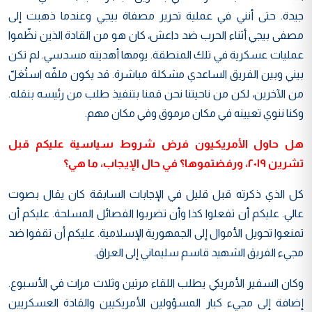
جيدة. حتى أنني في عملية تحرير مصفاة بيجي وعندما ذهبت إلى
مصفى بيجي أثناء الحرب ضد داعش، كان هو من القادة الذين نظّموا
عمليات عسكرية في تلك المنطقة. يومها أهديته مسدسي. لم تكن
بيني وبين الفريق الساعدي مشكلة مباشرة. قد يكون ملفّه استُغلّ
من الآخرين، لكن من ناحيتنا نحن قمنا بتنفيذ طلب من رئيسه بنقله.
وكنا ننوي تعيينه في مكان مرموق وفي مكان مهم.
هل حاول الأمريكيون فرض شروط سياسية عليكم قبل
تشرين ٢٠١٩، ورفضتموها؟ في حال الإيجاب، ما هي؟
كل الذي ذكرته قبل قليل في الإجابات السابقة كان يقال بصوت
عالي. عليكم أن تفعلوا كذا وأن تضربوا الفصائل المسلحة. عليكم أن
تمنعوا تحويل الأموال إلى الجمهورية الإسلامية. عليكم أن تقفوا ضد
مجيء الفريق الشهيد قاسم سليماني إلى العراق.
وكان السفير الأمريكي يطلب اللقاء مرتين وثلاث مرات في الأسبوع.
إضافة إلى مجيء كبار المسؤولين الأمريكيين والقادة العسكريين