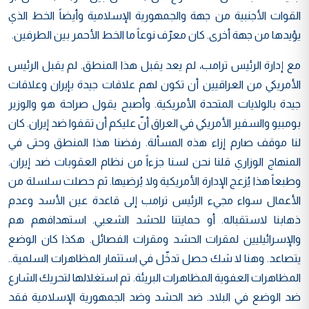
القوات الأجنبية من جهة والجمهورية الإسلامية وأيضاً الخط الذي
يؤيدها من جهة أخرى. كان معرّف نوعاً ما الخط الأحمر بين الطرفين.
مع إدارة الرئيس ترامب، لم يعد يقبل هذا المنطق. لم يقبل الرئيس
الأمريكي من العراقيين أن تكون لهم علاقات جيدة بإيران وعلاقات
جيدة بالولايات المتحدة الأمريكية. وأصبح يقول صراحة هو والوزير
بومبيو والسفير الأمريكي في العراق أنّ عليكم أن تقفوا ضد إيران. كان
لنا موقف صارم إزاء هذه المسألة. رفضنا هذا المنطق وحتى في
المنهاج الوزاري قلنا نحن لسنا جزءاً من نظام العقوبات ضد إيران.
وطبعاً هذا يُزعج الإدارة الأمريكية ولا يُرضيها. ثم حصلت سلسلة من
الأعمال سواء مجيء الرئيس ترامب إلى قاعدة عين الأسد وعدم
ذهابنا لاستقباله. أو حمايتنا للحشد الشعبي. استهدافهم هم
والإسرائيليين لمقرات الحشد ومقرات الفصائل. هكذا كان الوضع
يتصاعد. وهنا لا شك حصل تدخّل في استثمار المظاهرات السلمية..
المظاهرات العفوية المظاهرات البريئة. تم استغلالها لتحريك الشارع
ضد الوضع في البلاد. ضد الحشد وضد الجمهورية الإسلامية فقد