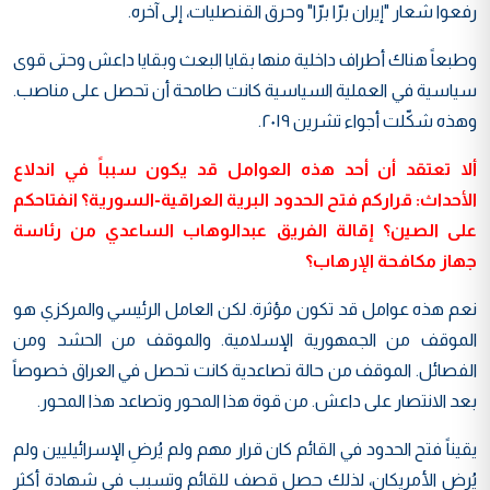
رفعوا شعار "إيران برّا برّا" وحرق القنصليات، إلى آخره.
وطبعاً هناك أطراف داخلية منها بقايا البعث وبقايا داعش وحتى قوى
سياسية في العملية السياسية كانت طامحة أن تحصل على مناصب.
وهذه شكّلت أجواء تشرين ٢٠١٩.
ألا تعتقد أن أحد هذه العوامل قد يكون سبباً في اندلاع
الأحداث: قراركم فتح الحدود البرية العراقية-السورية؟ انفتاحكم
على الصين؟ إقالة الفريق عبدالوهاب الساعدي من رئاسة
جهاز مكافحة الإرهاب؟
نعم هذه عوامل قد تكون مؤثرة. لكن العامل الرئيسي والمركزي هو
الموقف من الجمهورية الإسلامية. والموقف من الحشد ومن
الفصائل. الموقف من حالة تصاعدية كانت تحصل في العراق خصوصاً
بعد الانتصار على داعش. من قوة هذا المحور وتصاعد هذا المحور.
يقيناً فتح الحدود في القائم كان قرار مهم ولم يُرضِ الإسرائيليين ولم
يُرضِ الأمريكان، لذلك حصل قصف للقائم وتسبب في شهادة أكثر