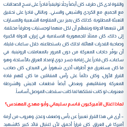
والقوة لدى كل طرف. كان أيضاً رجلاً توليفياً قادراً على نسج الصداقات
مع الجميع، مع الكردي والشيعي والسني… وبالتالي قادرا على تحقيق
التعبئة المطلوبة. كذلك كان يميز بين المقاومة الشعبية والمسارات
التي تتبعها الدولة ويتفهّم أن لكل منهما لوجستيات وطرقاً مختلفة.
إلى ذلك، كان ممثلاً للجمهورية الاسلامية في إيران، الدولة الكبيرة
وصاحبة القدرات الهائلة، لذلك كان باستطاعته، خلال ساعات قليلة،
أن يوفّر حاجات المعركة من دون المرور بالمعاملات الروتينية. في
ساعات، كان قادراً على إقامة جسر جوي لإمداد العراق بالأسلحة، وهو
ما كان يستغرق مع أطراف أخرى شهوراً. في الميدان، كان صاحب
القرار الأول، وكان دائماً على رأس المقاتلين ما كان يُلهم قادة
المعركة ومقاتليهم، ويعطي أيضاً قطعات الجيش والشرطة
معنويات لو كانت تمتلكها لما كانت سقطت الموصل أساساً.
لماذا اغتال الأميركيون قاسم سليماني وأبو مهدي المهندس؟
– أرى في هذا القرار تعبيراً عن يأس وضعف وعجز، وهروب من أزمة
أميركا في العراق. كان قراراً أحمق، لأن اغتيال قائد كبير كالشهيد