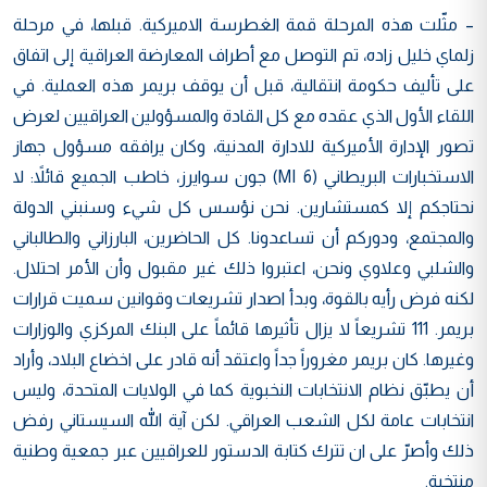
– مثّلت هذه المرحلة قمة الغطرسة الاميركية. قبلها، في مرحلة
زلماي خليل زاده، تم التوصل مع أطراف المعارضة العراقية إلى اتفاق
على تأليف حكومة انتقالية، قبل أن يوقف بريمر هذه العملية. في
اللقاء الأول الذي عقده مع كل القادة والمسؤولين العراقيين لعرض
تصور الإدارة الأميركية للادارة المدنية، وكان يرافقه مسؤول جهاز
الاستخبارات البريطاني (MI 6) جون سوايرز، خاطب الجميع قائلاً: لا
نحتاجكم إلا كمستشارين. نحن نؤسس كل شيء وسنبني الدولة
والمجتمع، ودوركم أن تساعدونا. كل الحاضرين، البارزاني والطالباني
والشلبي وعلاوي ونحن، اعتبروا ذلك غير مقبول وأن الأمر احتلال.
لكنه فرض رأيه بالقوة، وبدأ اصدار تشريعات وقوانين سميت قرارات
بريمر. 111 تشريعاً لا يزال تأثيرها قائماً على البنك المركزي والوزارات
وغيرها. كان بريمر مغروراً جداً واعتقد أنه قادر على اخضاع البلاد، وأراد
أن يطبّق نظام الانتخابات النخبوية كما في الولايات المتحدة، وليس
انتخابات عامة لكل الشعب العراقي. لكن آية الله السيستاني رفض
ذلك وأصرّ على ان تترك كتابة الدستور للعراقيين عبر جمعية وطنية
منتخبة.