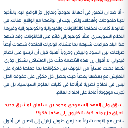
– أنا ضد ان نتصور في أذهاننا نموذجاً ونحاول جرّ الواقع اليه. بالتأكيد
لدينا طموحات وأهداف، ولكن يجب ان نوائمها مع الواقع. هناك، في
تقاليدنا، كلمات نمقتها كالكانتونات والفيدرالية والكونفيدرالية وغيرها.
النظام السويسري، مثلاً، كونفيدرالي قائم على الكانتونات، وقد شهد
هذا البلد صراعات شبيهة بما عشناه. الولايات المتحدة شهدت أيضاً
صراعات بين السود والبيض وحروباً أهلية قبل أن ترسو على نظام
فيدرالي. لا أقول إن هذه الأنظمة حلّت كل المشاكل بشكل جذري،
لكنها دخلت مساراً من التوليف بين مكوّناتها بما جعلها قادرة على
التعايش مع بعضها بعضاً، حيث يحصل كل مكوّن على حقوقه. الحل
ليس في نماذج نظرية قرأناها في كليات العلوم السياسية، بل في
تجارب موجودة أمامنا على امتداد العالم.
يسوّق ولي العهد السعودي محمد بن سلمان لمشرق جديد،
العراق جزء منه. كيف تنظرون إلى هذه الفكرة؟
– نحن مع التوجه شرقاً منذ زمن طويل. زيارتي إلى الصين في أيلول