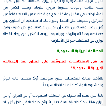
الدول الجارة، كالسعودية أو تركيا او إيران، بعلاقاتنا مع دول بعيدة.
هذه علاقة وجودية عمرها قرون طويلة وفيها الكثير من
المشتركات، في مقابل علاقات مع دولة جاءت من البعيد دفاعاً عن
اسرائيل وللهيمنة على النفط وغير ذلك. لا استطيع أن أساوي بين
أمرين غير متساويين. يجب أن ندرس علاقاتنا مع كل طرف وفق
خصائصه وصفاته وتاريخه ووزنه وما يريده، لنتمكن من إيجاد نقطة
توازن في العلاقات مع كل الأطراف.
المصالحة الايرانية السعودية
ما هي الانعكاسات المتوقّعة على العراق بعد المصالحة
الإيرانية السعودية؟
بالتأكيد هناك انعكاسات كثيرة متوقعة. أولاً تخفيف حالة التوتّر
والمشبوهية والاتهامات المتبادلة سريعاً.
ثانياً: نحن نعلم أنّه سواء في المملكة السعودية أو في العراق أو في
إيران، هناك امتدادات إقليمية، يعني شرائح اجتماعية في داخل كل بلد