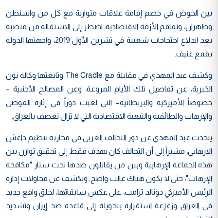
بين الخوض في خضم إقامة علاقات متوازنة مع كل من واشنطن
وطهران، وتفاقم الأزمة الاقتصادية، اضطر إلى الاستقالة من منصبه
بعد اندلاع احتجاجات شعبية في تشرين الأول 2019، واجهتها الدولة
بقمع عنيف.
وكشف عبد المهدي في مقابلة مع The Cradle وتابعتها وكالة نون
الخبرية، عن تفاصيل تلك الأيام المروعة، وعن المصالح الأجنبية –
خصوصاً الأميركية والبريطانية– التي لعبت دوراً في إثارة الفوضى
والإرهاب والطائفية والتبعية الاقتصادية التي لا تزال تعصف بالعراق.
يتحدث عبد المهدي عن دور التحالف الغربي في محاربة تنظيم داعش
الارهابي، مشيراً إلى أن التحالف كان يهدف فقط إلى تحقيق توازن بين
هذه الجماعة الإرهابية وبين من يقاتلون ضدها تحت ستار "مكافحة
الإرهاب"، حتى لا يكون هناك غالب واضح. ويكشف عن محاولات إدارة
الرئيس الأميركي دونالد ترامب، على عكس سابقاتها، لخلق واقع جديد
في العراق وزعزعة استقراره بتحويله إلى قاعدة ضد إيران وتشديد