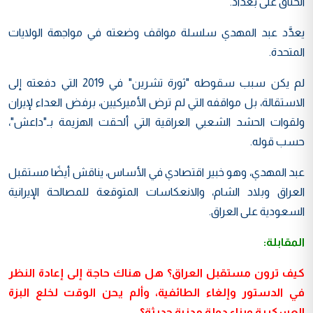
الخناق على بغداد.
يعدَّد عبد المهدي سلسلة مواقف وضعته في مواجهة الولايات
المتحدة.
لم يكن سبب سقوطه "ثورة تشرين" في 2019 التي دفعته إلى
الاستقالة، بل مواقفه التي لم ترض الأميركيين، برفض العداء لإيران
ولقوات الحشد الشعبي العراقية التي ألحقت الهزيمة بـ"داعش"،
حسب قوله.
عبد المهدي، وهو خبير اقتصادي في الأساس، يناقش أيضًا مستقبل
العراق وبلاد الشام، والانعكاسات المتوقعة للمصالحة الإيرانية
السعودية على العراق.
المقابلة:
كيف ترون مستقبل العراق؟ هل هناك حاجة إلى إعادة النظر
في الدستور وإلغاء الطائفية، وألم يحن الوقت لخلع البزة
العسكرية وبناء دولة مدنية حديثة؟