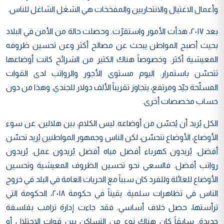
وأعمال الاغتيال والانتحاريين والمفخخات هي الشغل الشاغل للناس.
بعد ٢٠١٧، هدأت الأمور واستقرّت. وحصلت حالة من الأمن في البلاد
بحيث أصبح المواطن يبحث عن مصالح أكثر وعن تحسين ظروفه
المعيشية أكثر. وخصوصاً هناك الكثير من الشرائح كانت أوضاعها
تتحسّن باستمرار. اليوم مستوى الأجور والرواتب لدى القوات
المسلّحة جيّد ومرتفع، يتجاوز تقريباً الألف دولار للجندي. وهذا من دون
حساب مخصصات أخرى.
الكل يُريد أن يُحسّن من أوضاعه. ليس الكلام، بين هلالين، عن سوء
الأوضاع، الأوضاع تتحسّن، لكن الناس وجمهور المواطنين يُريد تحسّن
أفضل. يُريدون كهرباء أفضل مياه أفضل يُريدون عمل. يُريدون
رواتب أفضل. فالسعي نحو تحسين الظروف المعيشية وتحسين
الأوضاع للعائلة وللفرد كان سبباً مع الحريات العامة في البلد في خروج
الناس في تظاهرات سلمية. يقيناً في حكومة ٢٠١٨، الحكومة التي
ترأستها، حصل خلاف أساسي. فقد جاءت إدارة ترامب بفلسفة
جديدة. سابقاً كان هناك نوع من التساكن بين قوات الاحتلال أو