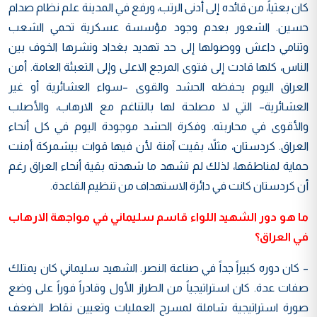
كان بعثياً، من قائده إلى أدنى الرتب، ورفع في المدينة علم نظام صدام
حسين. الشعور بعدم وجود مؤسسة عسكرية تحمي الشعب
وتنامي داعش ووصولها إلى حد تهديد بغداد ونشرها الخوف بين
الناس، كلها قادت إلى فتوى المرجع الاعلى وإلى التعبئة العامة. أمن
العراق اليوم يحفظه الحشد والقوى –سواء العشائرية أو غير
العشائرية– التي لا مصلحة لها بالتناغم مع الارهاب، والأصلب
والأقوى في محاربته. وفكرة الحشد موجودة اليوم في كل أنحاء
العراق. كردستان، مثلاً، بقيت آمنة لأن فيها قوات بيشمركة أمنت
حماية لمناطقها، لذلك لم تشهد ما شهدته بقية أنحاء العراق رغم
أن كردستان كانت في دائرة الاستهداف من تنظيم القاعدة.
ما هو دور الشهيد اللواء قاسم سليماني في مواجهة الارهاب
في العراق؟
– كان دوره كبيراً جداً في صناعة النصر. الشهيد سليماني كان يمتلك
صفات عدة. كان استراتيجياً من الطراز الأول وقادراً فوراً على وضع
صورة استراتيجية شاملة لمسرح العمليات وتعيين نقاط الضعف