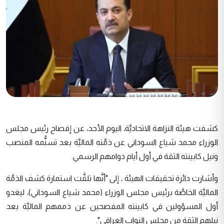
كشفت هيئة النزاهة الاتحاديَّة، اليوم الأحد، عن إفصاح رئيس مجلس
الوزراء محمد شياع السوداني عن ذمَّته الماليَّة بعد تسنُّمه المنصب
ونيل كابينته الثقة في أول أيام دوامهم الرسمي.
وأشارت دائرة تحقيقات الهيئة ، إلى "أنَّها تلقَّت استمارة كشف الذمَّة
الماليَّة الخاصَّة برئيس مجلس الوزراء (محمد شياع السوداني)، ليغدو
أول المسؤولين في كابينته المفصحين عن ذممهم الماليَّة بعد
نيلهم الثقة من مجلس النواب العراقي".