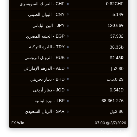
CurrencyRate