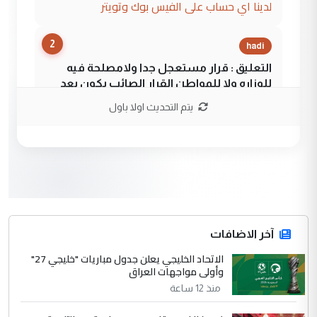
لدينا اي حساب على الفيس بوك وتويتر
2
hadi
التعليق : قرار مستعجل جدا ولامصلحة فيه
للوزاره ولا للمواطن القرار الصائب يكون بعد
الاستماع للمدير ومغرفة ...
يتم التحديث اولا باول
وزير الصحة يعفي مدير مستشفى الكرخ
الموضوع :
العام في بغداد
3
سردار
التعليق : واحد من عصابة علي ماما يسقط
جنسية الرافد الثالث للعراق ومن اصول عريقة
ابا فرات ...
آخر الاضافات
الجواهري يرد على صدام حسين سل
الاتحاد الخليجي يعلن جدول مباريات "خليجي 27"
الموضوع :
وأولى مواجهات العراق
مضجعيك يابن الزنا (نص كامل)
منذ 12 ساعة
4
سردار