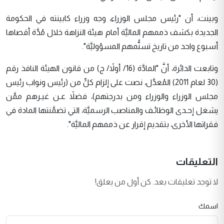
وبينت، أن "رئيس مجلس الوزراء، وجه وزراء كابينته في الحكومة
الجديدة بكشف ذممهم الماليَّة أمام هيئة النزاهة خلال مُدَّة أقصاها
أسبوع واحد من تاريخ تسنُّمهم المسؤوليَّة".
وتابعت الدائرة، أنَّ "المادَّة (16/ أولاً/ ج) من قانون الهيئة النافذ رقم
(30 لعام 2011) المُعدَّل، نصت على إلزام كلٍّ من (رئيس ونواب رئيس
مجلس الوزراء والوزراء ومن بدرجتهم)، فضلاً عـن غيـرهم ممَّن
يشغل إحـدى الوظائـف والمناصب الرسميَّة، التي تضمَّنتها المادة في
فقراتها الأخرى، بتقديم إقرار عن ذممهم الماليَّة".
التعليقات
لا توجد تعليقات بعد. كن أول من يعلق!
اسمك