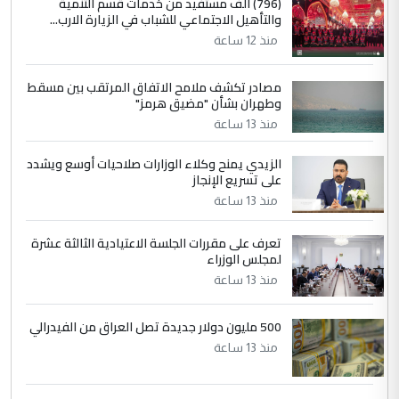
(796) الف مستفيد من خدمات قسم التنمية
والتأهيل الاجتماعي للشباب في الزيارة الارب...
التعليق : واحد من عصابة علي ماما يسقط
منذ 12 ساعة
جنسية الرافد الثالث للعراق ومن اصول عريقة
ابا فرات ...
مصادر تكشف ملامح الاتفاق المرتقب بين مسقط
الجواهري يرد على صدام حسين سل
الموضوع :
وطهران بشأن "مضيق هرمز"
مضجعيك يابن الزنا (نص كامل)
منذ 13 ساعة
الزيدي يمنح وكلاء الوزارات صلاحيات أوسع ويشدد
5
حيدر عاشور
على تسريع الإنجاز
التعليق : تحياتي لك استاذ حامدتركان. كلام
منذ 13 ساعة
دقيق ومسؤول؛ فالاستثمار الحقيقي للإنسان
وثروات البلد يعتمد على الكفاءة ...
تعرف على مقررات الجلسة الاعتيادية الثالثة عشرة
بين الإهمال واغتصاب الأرض.. بلاد
لمجلس الوزراء
الموضوع :
الرافدين تعاني الجفاف والتصحر!!
منذ 13 ساعة
500 مليون دولار جديدة تصل العراق من الفيدرالي
منذ 13 ساعة