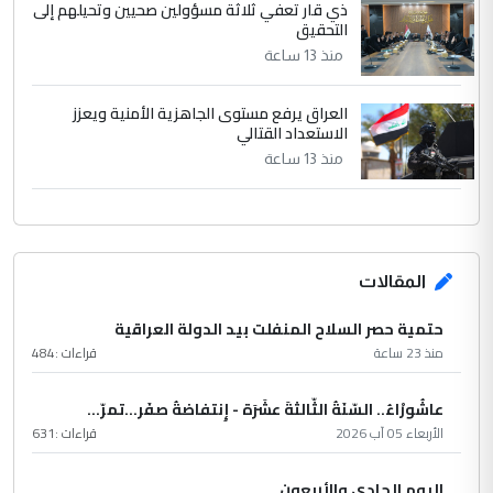
ذي قار تعفي ثلاثة مسؤولين صحيين وتحيلهم إلى
التحقيق
منذ 13 ساعة
العراق يرفع مستوى الجاهزية الأمنية ويعزز
الاستعداد القتالي
منذ 13 ساعة
المقالات
حتمية حصر السلاح المنفلت بيد الدولة العراقية
منذ 23 ساعة
قراءات :
484
عاشُورْاءُ.. السّنَةُ الثّالثةَ عشَرَة - إِنتفاضةُ صفَر…تمرّ...
الأربعاء 05 آب 2026
قراءات :
631
اليوم الحادي والأربعون