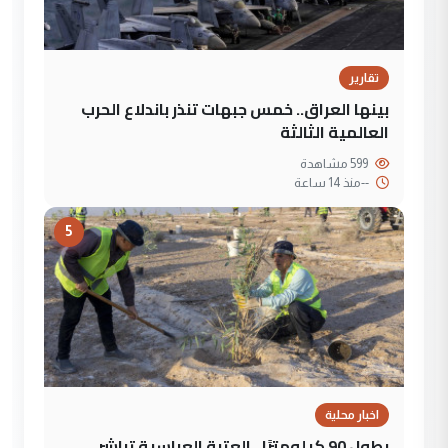
تقارير
بينها العراق.. خمس جبهات تنذر باندلاع الحرب
العالمية الثالثة
599 مشاهدة
--
منذ 14 ساعة
5
اخبار محلية
بطول 90 كيلومترًا.. العتبة العباسية تباشر