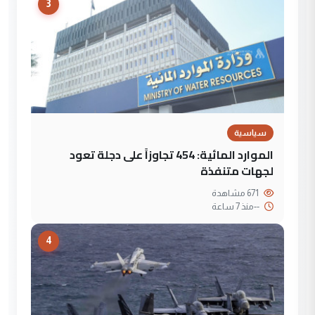
3
سياسية
الموارد المائية: 454 تجاوزاً على دجلة تعود
لجهات متنفذة
671 مشاهدة
--
منذ 7 ساعة
4