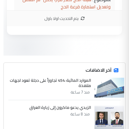
وتعديل استمارة قرعة الحج
يتم التحديث اولا باول
3
hadi
التعليق : تحيه اخويه حسينيه اي انسان مهما
كان محدود المعرفه بتفاصيل احداث المنطقه
يقول بما لايقبل ...
أردوغان يؤكد ان اتفاقية مكة للدفاع
الموضوع :
المشترك لا تستهدف أية دولة ومفتوحة لانضمام
الدول الشقيقة
آخر الاضافات
الموارد المائية: 454 تجاوزاً على دجلة تعود لجهات
4
متنفذة
يوسف غزوان عصمت
منذ 7 ساعة
التعليق : بكالوريوس فيزياء طبية متزوج و
زوجتي أيضا بكالوريوس سكني بغداد أرغب في
إكمال دراستي داخل ...
الزيدي يدعو ماكرون إلى زيارة العراق
السعودية توافق على الاستمرار في
منذ 8 ساعة
الموضوع :
إعطاء 100 منحة دراسية للطلبة العراقيين في