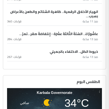
انهيار الأخلاق الرقمية.. ظاهرة الشتائم والطعن بالأعراض
بسبب...
منذ 11 ساعة
قراءات :
340
عاشُورْاءُ.. السّنَةُ الثّالثةَ عشَرَة - إِنتفاضةُ صفَر…تمرّ...
منذ 13 ساعة
قراءات :
284
خيوط الظل.. الاكتفاء بالجميلي
منذ 13 ساعة
قراءات :
267
الطقس اليوم
Karbala Governorate
34°C
صافي