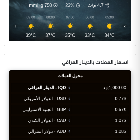
4.7 م\ث
23%
750
mmHg
10:00
09:00
08:00
07:00
06:00
05:00
‹
›
41°C
39°C
37°C
35°C
33°C
34°C
اسعار العملات بالدينار العراقي