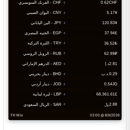
CurrencyRate