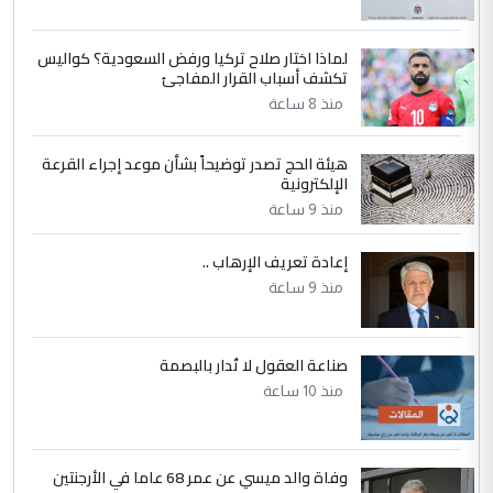
جامعاتها سنويا
لماذا اختار صلاح تركيا ورفض السعودية؟ كواليس
5
عبد الأمير جاسم هليل
تكشف أسباب القرار المفاجئ
التعليق : نحن اباء الطلاب الأوائل على العراق
منذ 8 ساعة
نتشرف بلقاء السيد احمد الصافي في العتبات
الحسنية لزرع ...
هيئة الحج تصدر توضيحاً بشأن موعد إجراء القرعة
مكتب السيد احمد الصافي : لا يوجود
الإلكترونية
الموضوع :
لدينا اي حساب على الفيس بوك وتويتر
منذ 9 ساعة
إعادة تعريف الإرهاب ..
منذ 9 ساعة
صناعة العقول لا تُدار بالبصمة
منذ 10 ساعة
وفاة والد ميسي عن عمر 68 عاما في الأرجنتين