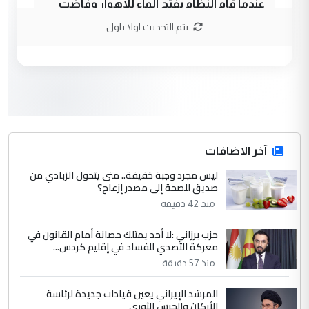
عندما قام النظام بفتح الماء للاهوار وفاضت
البساتين ...
يتم التحديث اولا باول
الكشف عن إجراءات لتمكين ضحايا
الموضوع :
النظام السابق من التعويض (وثيقة)
3
وبه نستعين
التعليق : في عهد النظام البائد وفي عام 1987
عندما قام النظام بفتح الماء للاهوار وفاضت
البساتين ...
آخر الاضافات
الكشف عن إجراءات لتمكين ضحايا
ليس مجرد وجبة خفيفة.. متى يتحول الزبادي من
الموضوع :
صديق للصحة إلى مصدر إزعاج؟
النظام السابق من التعويض (وثيقة)
منذ 42 دقيقة
4
وبه نستعين
حزب برزاني :لا أحد يمتلك حصانة أمام القانون في
معركة التصدي للفساد في إقليم كردس...
التعليق : في عهد النظام البائد وفي عام 1987
منذ 57 دقيقة
عندما قام النظام بفتح الماء للاهوار وفاضت
البساتين ...
المرشد الإيراني يعين قيادات جديدة لرئاسة
الكشف عن إجراءات لتمكين ضحايا
الموضوع :
الأركان والحرس الثوري