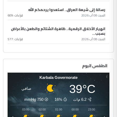
رسالة إلى شيعة العراق.. استعدوا يرحمكم الله
السبت 08 آب 2026
قراءات :
609
انهيار الأخلاق الرقمية.. ظاهرة الشتائم والطعن بالأعراض
بسبب...
السبت 08 آب 2026
قراءات :
577
الطقس اليوم
Karbala Governorate
39°C
صافي
6.2 م\ث
16%
750
mmHg
04:00
03:00
02:00
01:00
00:00
23:00
‹
›