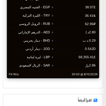
CurrencyRate
اقرأ أيضاً