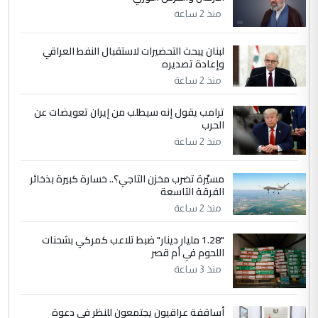
النظام السابق من التعويض (وثيقة)
منذ 2 ساعة
لبنان يبحث التحضيرات لاستقبال النفط العراقي
5
وبه نستعين
وإعادة تصديره
التعليق : في عهد النظام البائد وفي عام 1987
منذ 2 ساعة
عندما قام النظام بفتح الماء للاهوار وفاضت
البساتين ...
ترامب يقول إنه سيطلب من إيران تعويضات عن
الحرب
الكشف عن إجراءات لتمكين ضحايا
الموضوع :
النظام السابق من التعويض (وثيقة)
منذ 2 ساعة
مسيّرة تضرب مخزن التاجي؟.. خسارة كبيرة بذخائر
الفرقة التاسعة
منذ 2 ساعة
"1.28 مليار دينار" ضبط تلاعب كمركي بشحنات
اللحوم في أم قصر
منذ 3 ساعة
أساقفة عراقيون يجتمعون للنظر في دعوة