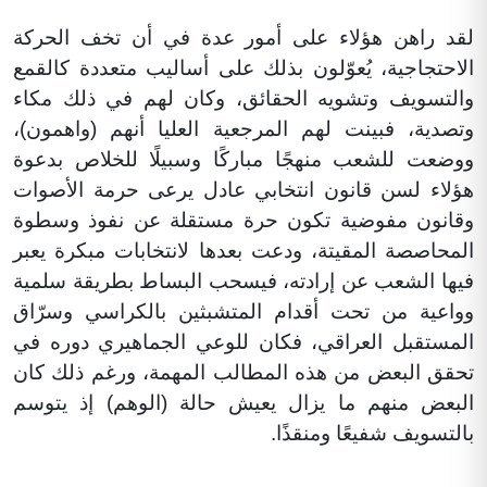
لقد راهن هؤلاء على أمور عدة في أن تخف الحركة
الاحتجاجية، يُعوّلون بذلك على أساليب متعددة كالقمع
والتسويف وتشويه الحقائق، وكان لهم في ذلك مكاء
وتصدية، فبينت لهم المرجعية العليا أنهم (واهمون)،
ووضعت للشعب منهجًا مباركًا وسبيلًا للخلاص بدعوة
هؤلاء لسن قانون انتخابي عادل يرعى حرمة الأصوات
وقانون مفوضية تكون حرة مستقلة عن نفوذ وسطوة
المحاصصة المقيتة، ودعت بعدها لانتخابات مبكرة يعبر
فيها الشعب عن إرادته، فيسحب البساط بطريقة سلمية
وواعية من تحت أقدام المتشبثين بالكراسي وسرّاق
المستقبل العراقي، فكان للوعي الجماهيري دوره في
تحقق البعض من هذه المطالب المهمة، ورغم ذلك كان
البعض منهم ما يزال يعيش حالة (الوهم) إذ يتوسم
بالتسويف شفيعًا ومنقذًا.