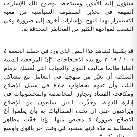
ستؤول إليه الأمور، وسيلاحظ بوضوح تلك الإشارات
المهمة في تحذير المنظومة السياسية من مغبة
الاستمرار بهذا النهج، وإشارات أخرى إلى ضرورة وعي
الشعب لمواجهة الكثير من المخاطر المحدقة به.
قد يكفينا كشاهد هذا النص الذي ورد في خطبة الجمعة ٤
/ ١٠ / ٢٠١٩ مع بدء الاحتجاجات: "إنّ المرجعية الدينية
العليا طالما طالبت القوى والجهات التي تُمسك بزمام
السلطة أن تغيّر من منهجها في التعامل مع مشاكل
البلد، وأن تقوم بخطواتٍ جادة في سبيل الإصلاح
ومكافحة الفساد وتجاوز المحاصصة والمحسوبيات في
إدارة الدولة، وحذّرت الذين يمانعون من الإصلاح
ويُراهنون على أن تخف المطالباتُ به بأن يعلموا أنّ
الاصلاح ضرورةٌ لا محيص منها، وإذا خفّت مظاهر
المطالبة به مدّة فإنها ستعود في وقت آخر بأقوى وأوسع
من ذلك بكثير" .