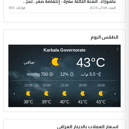
عاشُورْاءُ.. السّنَةُ الثّالثةَ عشَرَة - إِنتفاضةُ صفَر…تمرّ...
السبت 08 آب 2026
قراءات :
355
الطقس اليوم
Karbala Governorate
43°C
صافي
5.5 م\ث
12%
750
mmHg
00:00
23:00
22:00
21:00
20:00
19:00
‹
›
37°C
38°C
39°C
40°C
41°C
43°C
اسعار العملات بالدينار العراقي