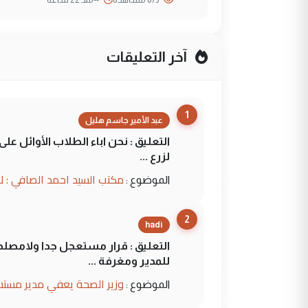
آخر التعليقات
1
عبد الأمير جاسم هليل
التعليق : نحن اباء الطلاب الأوائل ع
لزرع ...
مكتب السيد احمد الصافي : ل
الموضوع :
2
hadi
التعليق : قرار مستعجل جدا ولامصلحة
للمدير ومغرفة ...
وزير الصحة يعفي مدير مستش
الموضوع :