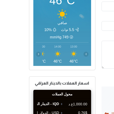
46°C
صافي
5.5 م\ث
10%
mmHg
749
17:00
16:00
15:00
14:00
13:00
‹
›
45°C
46°C
46°C
46°C
46°C
اسعار العملات بالدينار العراقي
كل