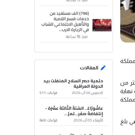
(796) الف مستفيد من
خدمات قسم التنمية
والتأهيل الاجتماعي للشباب
في الزيارة الارب...
منذ 16 ساعة
مملكة
المقالات
حتمية حصر السلاح المنفلت بيد
نون ان" مايقارب (20000) زائر او اكثر من
الدولة العراقية
نهاية
الخميس 06 آب 2026
قراءات :
511
مملكة
عاشُورْاءُ.. السّنَةُ الثّالثةَ عشَرَة -
إِنتفاضةُ صفَر…تمرّ...
الأربعاء 05 آب 2026
قراءات :
649
ي بلغ