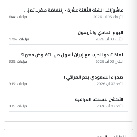
عاشُورْاءُ.. السّنَةُ الثّالثةَ عشَرَة - إِنتفاضةُ صفَر…تمرّ...
الأربعاء 05 آب 2026
قراءات :
644
اليوم الحادي والأربعون
الأثنين 03 آب 2026
قراءات :
1794
لماذا تبدو الحرب مع إيران أسهل من التفاوض معها؟
الأثنين 03 آب 2026
قراءات :
835
صحراء السعودي بدم العراقي !
الأحد 02 آب 2026
قراءات :
919
الأكشن بنسخته العراقية
الأحد 02 آب 2026
قراءات :
835