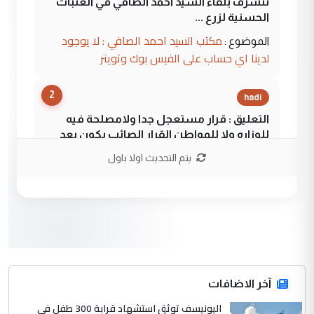
نتشرف بلقاء السيد احمد الصافي في العتبات
الحسنية لزرع ...
مكتب السيد احمد الصافي : لا يوجود
الموضوع :
لدينا اي حساب على الفيس بوك وتويتر
2
hadi
التعليق : قرار مستعجل جدا ولامصلحة فيه
للوزاره ولا للمواطن القرار الصائب يكون بعد
الاستماع للمدير ومغرفة ...
يتم التحديث اولا باول
وزير الصحة يعفي مدير مستشفى الكرخ
الموضوع :
العام في بغداد
3
سردار
التعليق : واحد من عصابة علي ماما يسقط
جنسية الرافد الثالث للعراق ومن اصول عريقة
ابا فرات ...
آخر الاضافات
الجواهري يرد على صدام حسين سل
اليونيسف توثق استشهاد قرابة 300 طفل في
الموضوع :