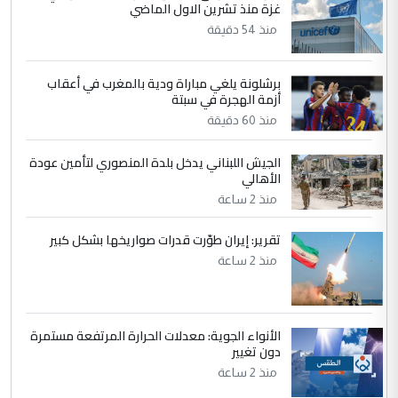
غزة منذ تشرين الاول الماضي
مضجعيك يابن الزنا (نص كامل)
منذ 54 دقيقة
4
سردار
برشلونة يلغي مباراة ودية بالمغرب في أعقاب
التعليق : واحد من عصابة علي ماما يسقط
أزمة الهجرة في سبتة
جنسية الرافد الثالث للعراق ومن اصول عريقة
منذ 60 دقيقة
ابا فرات ...
الجواهري يرد على صدام حسين سل
الموضوع :
الجيش اللبناني يدخل بلدة المنصوري لتأمين عودة
مضجعيك يابن الزنا (نص كامل)
الأهالي
منذ 2 ساعة
5
حيدر عاشور
تقرير: إيران طوّرت قدرات صواريخها بشكل كبير
التعليق : تحياتي لك استاذ حامدتركان. كلام
منذ 2 ساعة
دقيق ومسؤول؛ فالاستثمار الحقيقي للإنسان
وثروات البلد يعتمد على الكفاءة ...
بين الإهمال واغتصاب الأرض.. بلاد
الموضوع :
الأنواء الجوية: معدلات الحرارة المرتفعة مستمرة
الرافدين تعاني الجفاف والتصحر!!
دون تغيير
منذ 2 ساعة