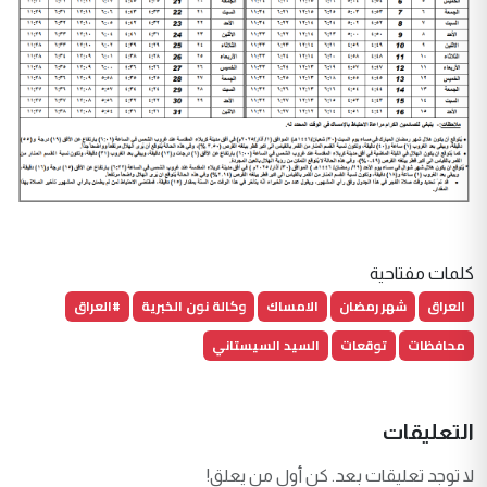
كلمات مفتاحية
العراق
شهر رمضان
الامساك
وكالة نون الخبرية
#العراق
محافظات
توقعات
السيد السيستاني
التعليقات
لا توجد تعليقات بعد. كن أول من يعلق!