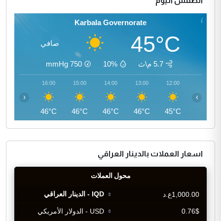
الطقس اليوم
Karbala Governorate
45°C
صافي
5.7 م\ث
10%
750
mmHg
17:00
16:00
15:00
14:00
13:00
12:00
‹
›
45°C
46°C
46°C
46°C
46°C
45°C
اسعار العملات بالدينار العراقي