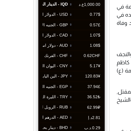
عة في
لده في
 وفاة
النجف
 كاظم
ة (ع)
مقتل,
الشيخ