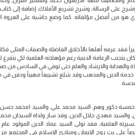
ار والتصانيف منها: الأربعون حديثاً, وتفسير القرآن, وكت
 وشرح على الرسالة, وشرح تشريع الأفلاك, إضافة إلى كتاب 
والذي هو من أفضل مؤلفاته. كما وضع حاشية على العروة ال
بيراً فقد عرفه أهلها بالأخلاق الفاضلة والصفات المثلى فكا
 يتجنب الزعامة الدينية رغم مؤهلاته العلمية لكي يتفرغ لل
صلاة والهداية والارشاد والعلم حتى توفي في السادس من صف
قضاها في خدمة الدين والمذهب وقد شيّع تشييعاً مهيباً ودفن في 
قدسة.
م خمسة ذكور وهم: السيد محمد علي, والسيد (محمد حسن)
ين, والسيد مهدي جلال الدين, وقد سار ولداه السيدان محمد
ريصاً على بث روح الإيمان ومبادئ الإسلام في المجتمع من