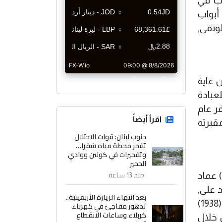
اب في
أبواب
وثقى,
CurrencyRate
ن غاية
عبادة
ر عام
اقرأ أيضاً
مقبرته
جنوب لبنان: قوات الاحتلال
تفجر محطة مياه شقرا…
وتفجيرات في كونين ووادي
الحجير
 عماد
منذ 13 ساعة
 علي,
بعد انتهاء الزيارة الأربعينية..
والسيد عماد الدين على خطى أبيهما في مسيرته العلمية, فقد تولى السيد عماد الدين المولود عام (1938)
تدهور مفاجئ في كهرباء
كربلاء وساعات الانقطاع
 خلال