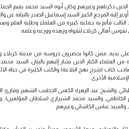
اء الذين ذكرناهم وغيرهم وكان أبوه السيد محمد يقيم الجما
عز إليه المرجع الكبير السيد إسماعيل الصدر بالنيابة عن وا
الثالث فأتم به جماعة كبيرة من العلماء وطلبة العلم وبعد
ي نفوس أهالي كربلاء لتقواه وزهده وورعه وعلمه.
وا على يديه, ممن كانوا يحضرون دروسه من مدينة كربلاء و
 من العلماء الكبار الذين يشار إليهم بالبنان: السيد محمد
حب كتاب (شرح نهج البلاغة) والكتب الكثيرة في حياة الائم
إسلامية الأخرى.
بائي, والشيخ عبد الزهرة الكعبي الخطيب الشهير وقارئ ال
 الكاظمي, والسيد محمد الشيرازي (سلطان المؤلفين), و
, والسيد عباس الكاشاني وغيرهم.