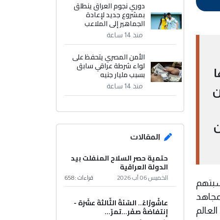
دوري نجوم العراق ينطلق
بمشروع جديد لإعادة
الجماهير إلى الملاعب
منذ 14 ساعة
الأمن المصري يتحفظ على
لواء شرطة عراقي سابق
ا
بسبب مليار جنيه
منذ 14 ساعة
ن
ن
المقالات
حتمية حصر السلاح المنفلت بيد
الدولة العراقية
الخميس 06 آب 2026
قراءات :
658
سبتهم
مجاهد
عاشُورْاءُ.. السّنَةُ الثّالثةَ عشَرَة -
إِنتفاضةُ صفَر…تمرّ...
لعالم