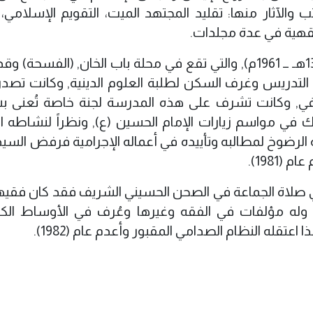
والآثار منها: تقليد المجتهد الميت، التقويم الإسلامي، 
فقهية في عدة مجلدات.
كما أسس مدرسة الإمام الباقر (ع) عام (1381هـ ــ 1961م), والتي تقع في محلة باب الخان, (الفس
التدريس وغرف السكن لطلبة العلوم الدينية, وكانت تصدر
ثقيفي, وكانت تشرف على هذه المدرسة لجنة خاصة تُعنى 
ك في مواسم زيارات الإمام الحسين (ع), ونظراً لنشاطه ا
نه الرضوخ لمطالبه وتأييده في أعماله الإجرامية فرفض السي
1981).
ي صلاة الجماعة في الصحن الحسيني الشريف فقد كان فقيهاً 
ً وله مؤلفات في الفقه وغيرها وعُرف في الأوساط الكرب
قله النظام الصدامي المقبور وأعدم عام (1982).