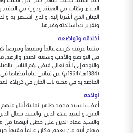
ألف السيد محمد طاهر كثيراً من الكتب والآث
الدعاء, وكتاب في الهيئة, ودورة في الفقه,
الجنان الذي أشرنا إليه, والذي اشتهر به 
وتقريرات أساتذته وغيرها.
أخلاقه وتواضعه
مثلما عرفته كربلاء عالماً وفقيهاً ومرجعاً ك
في التواضع والأدب وسعة الصدر والزهد, فكان
والتوجه إلى الله تعالى فبقي يؤم الناس بال
(1384هـ/1964م) عن ثمانين عاماً 
الخاصة به في محلة باب الخان في كربلاء الم
أولاده
أعقب السيد محمد طاهر ثمانية أبناء منه
الدين, والسيد علاء الدين, والسيد جمال الد
مهام أبيه من بعده, فكان عالماً فقيهاً ح