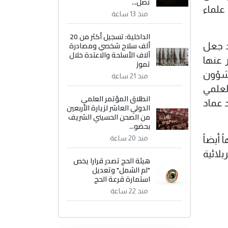
تصل...
علماء
منذ 13 ساعة
الداخلية: تسجيل أكثر من 20
ألف سلاح شخصي ومصادرة
حة) وقد جعل
آلاف الأسلحة والاعتدة خلال
 عنها
تموز
بشؤون
منذ 21 ساعة
لعلمي
انطلاق المؤتمر العلمي
د عماد
الدولي العاشر لزيارة الأربعين
من الصحن الحسيني الشريف
بحضو...
منذ 20 ساعة
أيضاً
لائية
هيئة الحج تصدر قرارا يخص
"لم الشمل" وتعديل
استمارة قرعة الحج
منذ 22 ساعة