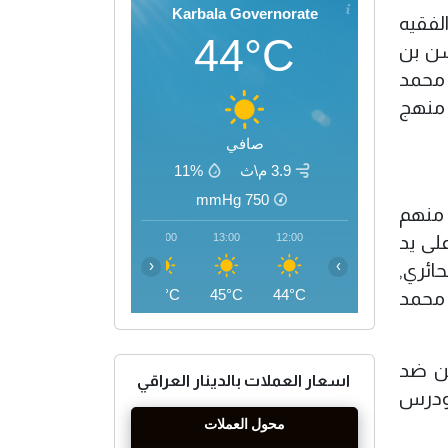
Karbala Governorate
لفقيه
44°C
حسن بن
 محمد
 منهج
صافي
3.9 م\ث
11%
mmHg
750
 منهم
16:00
15:00
14:00
13:00
12:00
لى يد
‹
›
ائري,
46°C
46°C
45°C
45°C
44°C
 محمد
ين ضد
اسعار العملات بالدينار العراقي
 ودرس