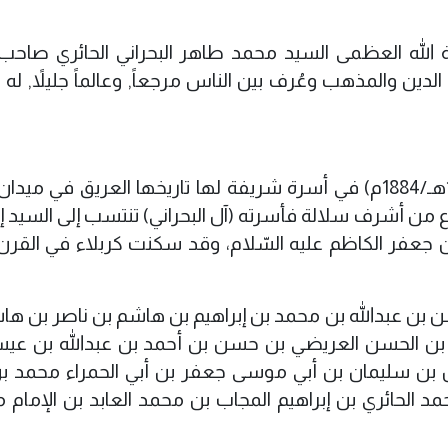
آية الله العظمى السيد محمد طاهر البحراني الحائري صاحب
دين والمذهب وعُرف بين الناس مرجعاً, وعالماً جليلاً, له 
كانت ولادته في كربلاء المقدسة عام (1302هـ/1884م) في أسرة شريفة لها تاريخها العريق في م
ن أشرف سلالة فأسرته (آل البحراني) تنتسب إلى السيد إب
 جعفر الكاظم عليه السّلام، وقد سكنت كربلاء في القرن ا
بن عبدالله بن محمد بن إبراهيم بن هاشم بن ناصر بن ها
ن بن الحسن العريضي بن حسن بن أحمد بن عبدالله بن عي
 بن سليمان بن أبي موسى جعفر بن أبي الحمراء محمد ب
د الحائري بن إبراهيم المجاب بن محمد العابد بن الإمام