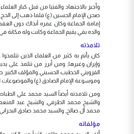
وأجيز بالاجتهاد والفتيا من قبل كبار العلم
صحن الإمام الحسين (ع) فلما ذهب إلى الحج أو
إمامة الجماعة وكان عمره آنذاك دون العقد 
والده بقي يقيم الجماعة وكانت وله مكانة ف
تلامذته
كان يأتم به كثير من العلماء الذين تتلمذ
وإيران وغيرها, ومن أبرز من تتلمذ على يديه
القزويني الخطيب الحسيني والمؤلف الكبير صا
وموسوعة الإمام الصادق (ع) والموضوعات ال
ومن تلامذته أيضاً السيد محمد علي الطباط
والشيخ محمد الطرفي, والشيخ عبد المنعم
محمد آل صالح, والسيد محمد صادق البحراني
مؤلفاته