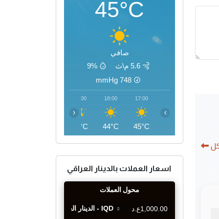
45°C
صافي
5.6 م\ث
9%
mmHg
748
21:00
20:00
19:00
18:00
17:00
‹
›
38°C
40°C
42°C
44°C
45°C
كل
اسعار العملات بالدينار العراقي