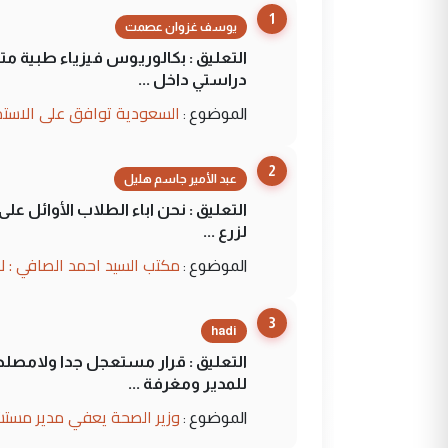
1
يوسف غزوان عصمت
التعليق : بكالوريوس فيزياء طبية م
دراستي داخل ...
السعودية توافق على الاستمرار في إعطاء 100 منحة دراسية للطل
الموضوع :
2
عبد الأمير جاسم هليل
التعليق : نحن اباء الطلاب الأوائل ع
لزرع ...
مكتب السيد احمد الصافي : ل
الموضوع :
3
hadi
التعليق : قرار مستعجل جدا ولامصلحة
للمدير ومغرفة ...
وزير الصحة يعفي مدير مستش
الموضوع :