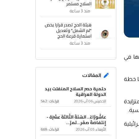
السلاح مستمر
منذ 3 ساعة
هيئة الحج تصدر قرارا يخص
"لم الشمل" وتعديل
استمارة قرعة الحج
منذ 3 ساعة
ها في
المقالات
نا خطة
حتمية حصر السلاح المنفلت بيد
الدولة العراقية
الخميس 06 آب 2026
قراءات :
542
تزايدة
سية.
عاشُورْاءُ.. السّنَةُ الثّالثةَ عشَرَة -
إِنتفاضةُ صفَر…تمرّ...
ائيلية
الأربعاء 05 آب 2026
قراءات :
669