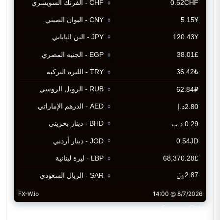
CurrencyRate