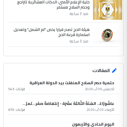
خلية الإعلام الأمني: الدكات العشائرية تتراجع
وحصر السلاح مستمر
منذ 3 ساعة
هيئة الحج تصدر قرارا يخص "لم الشمل" وتعديل
استمارة قرعة الحج
منذ 3 ساعة
المقالات
حتمية حصر السلاح المنفلت بيد الدولة العراقية
الخميس 06 آب 2026
قراءات :
543
عاشُورْاءُ.. السّنَةُ الثّالثةَ عشَرَة - إِنتفاضةُ صفَر…تمرّ...
الأربعاء 05 آب 2026
قراءات :
670
اليوم الحادي والأربعون