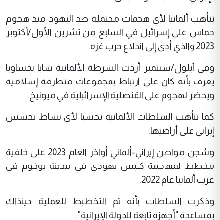
تتأهب ألمانيا لأي هجمات محتملة ضد اليهود منذ هجوم
حماس على إسرائيل في السابع من تشرين الأول/أكتوبر
2023 والذي أدى إلى اندلاع حرب غزة.
وفي أيلول/سبتمبر أردت الشرطة الألمانية شابا نمساويا
يعرف بأنه كان على ارتباط بمجموعات متطرفة إسلامية
ويحضر لهجوم على القنصلية الإسرائيلية في ميونيخ.
كما تتأهب السلطات الألمانية تحسبا لأي نشاط تجسس
إيراني على أراضيها.
وسُجن مواطن إيراني-ألماني أواخر العام 2023 على خلفية
مخطط لمهاجمة كنيس يهودي في مدينة بوخوم في
غرب ألمانيا عام 2022.
وذكرت السلطات بأنه تم التخطيط للعملية حينذاك
بمساعدة "أجهزة تابعة للدولة الإيرانية".