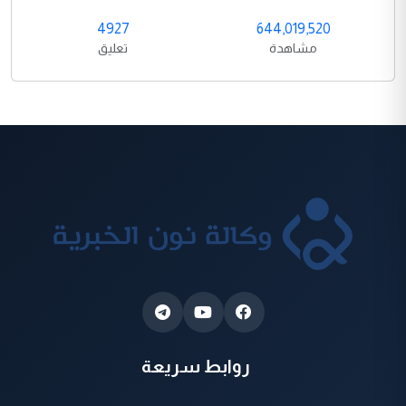
4927
644,019,520
مشاهدة
تعليق
روابط سريعة