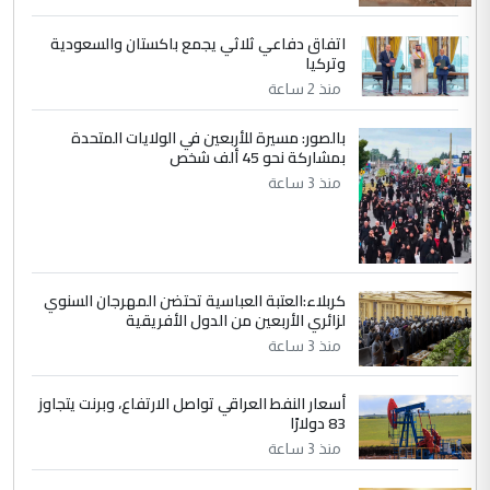
جنسية الرافد الثالث للعراق ومن اصول عريقة
ابا فرات ...
اتفاق دفاعي ثلاثي يجمع باكستان والسعودية
الجواهري يرد على صدام حسين سل
وتركيا
الموضوع :
مضجعيك يابن الزنا (نص كامل)
منذ 2 ساعة
بالصور: مسيرة للأربعين في الولايات المتحدة
5
بمشاركة نحو 45 ألف شخص
سردار
منذ 3 ساعة
التعليق : واحد من عصابة علي ماما يسقط
جنسية الرافد الثالث للعراق ومن اصول عريقة
ابا فرات ...
الجواهري يرد على صدام حسين سل
الموضوع :
مضجعيك يابن الزنا (نص كامل)
كربلاء:العتبة العباسية تحتضن المهرجان السنوي
لزائري الأربعين من الدول الأفريقية
منذ 3 ساعة
أسعار النفط العراقي تواصل الارتفاع، وبرنت يتجاوز
83 دولارًا
منذ 3 ساعة