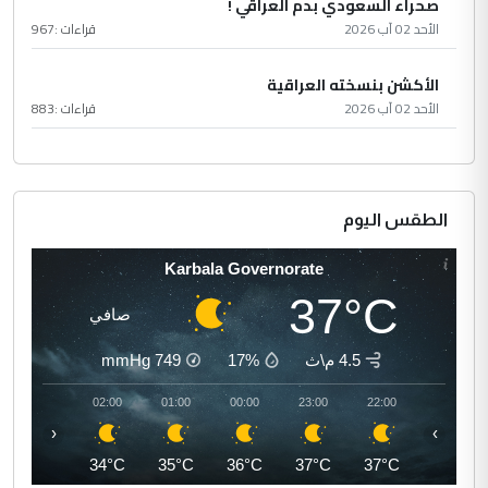
صحراء السعودي بدم العراقي !
الأحد 02 آب 2026
قراءات :
967
الأكشن بنسخته العراقية
الأحد 02 آب 2026
قراءات :
883
الطقس اليوم
Karbala Governorate
37°C
صافي
4.5 م\ث
17%
749
mmHg
03:00
02:00
01:00
00:00
23:00
22:00
‹
›
34°C
34°C
35°C
36°C
37°C
37°C