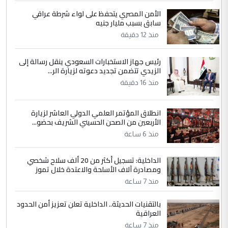
مضجعيك يابن الزنا (نص كامل)
الأمن المصري يتحفظ على لواء شرطة عراقي
سابق بسبب مليار جنيه
5
سردار
منذ 12 دقيقة
التعليق : واحد من عصابة علي ماما يسقط
جنسية الرافد الثالث للعراق ومن اصول عريقة
رئيس جهاز الاستخبارات السعودي ينقل رسالة إلى
الزيدي تتضمن تجديد دعوته لزيارة الر...
ابا فرات ...
الجواهري يرد على صدام حسين سل
منذ 16 دقيقة
الموضوع :
مضجعيك يابن الزنا (نص كامل)
انطلاق المؤتمر العلمي الدولي العاشر لزيارة
الأربعين من الصحن الحسيني الشريف بحضو...
منذ 6 ساعة
الداخلية: تسجيل أكثر من 20 ألف سلاح شخصي
ومصادرة آلاف الأسلحة والاعتدة خلال تموز
منذ 7 ساعة
بالتقنيات الحديثة.. الداخلية تعلن تعزيز أمن الحدود
العراقية
منذ 7 ساعة