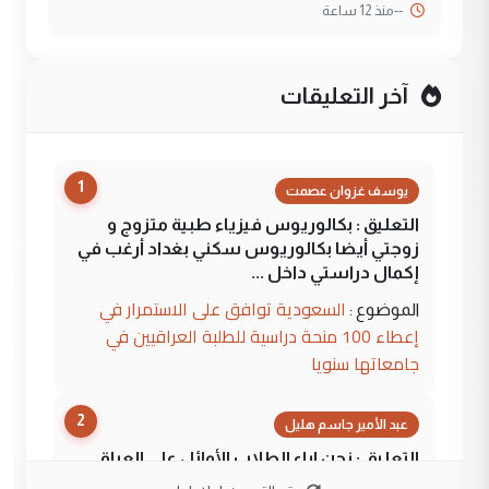
--
منذ 12 ساعة
آخر التعليقات
1
يوسف غزوان عصمت
التعليق : بكالوريوس فيزياء طبية متزوج و
زوجتي أيضا بكالوريوس سكني بغداد أرغب في
إكمال دراستي داخل ...
السعودية توافق على الاستمرار في
الموضوع :
إعطاء 100 منحة دراسية للطلبة العراقيين في
جامعاتها سنويا
2
عبد الأمير جاسم هليل
التعليق : نحن اباء الطلاب الأوائل على العراق
نتشرف بلقاء السيد احمد الصافي في العتبات