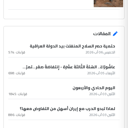
المقالات
حتمية حصر السلاح المنفلت بيد الدولة العراقية
الخميس 06 آب 2026
قراءات :
574
عاشُورْاءُ.. السّنَةُ الثّالثةَ عشَرَة - إِنتفاضةُ صفَر…تمرّ...
الأربعاء 05 آب 2026
قراءات :
698
اليوم الحادي والأربعون
الأثنين 03 آب 2026
قراءات :
1845
لماذا تبدو الحرب مع إيران أسهل من التفاوض معها؟
الأثنين 03 آب 2026
قراءات :
886