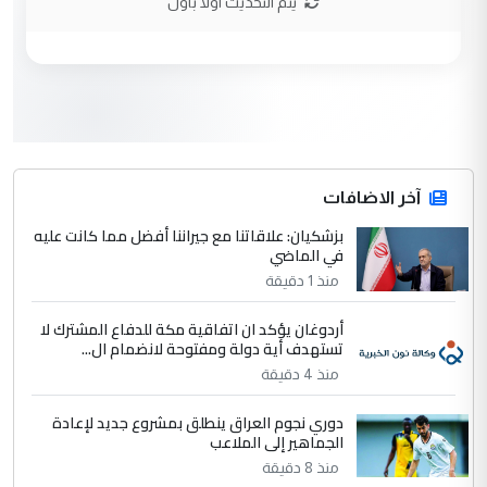
يتم التحديث اولا باول
الحسنية لزرع ...
مكتب السيد احمد الصافي : لا يوجود
الموضوع :
لدينا اي حساب على الفيس بوك وتويتر
3
hadi
التعليق : قرار مستعجل جدا ولامصلحة فيه
آخر الاضافات
للوزاره ولا للمواطن القرار الصائب يكون بعد
الاستماع للمدير ومغرفة ...
بزشكيان: علاقاتنا مع جيراننا أفضل مما كانت عليه
في الماضي
وزير الصحة يعفي مدير مستشفى الكرخ
الموضوع :
العام في بغداد
منذ 1 دقيقة
أردوغان يؤكد ان اتفاقية مكة للدفاع المشترك لا
4
تستهدف أية دولة ومفتوحة لانضمام ال...
سردار
منذ 4 دقيقة
التعليق : واحد من عصابة علي ماما يسقط
جنسية الرافد الثالث للعراق ومن اصول عريقة
دوري نجوم العراق ينطلق بمشروع جديد لإعادة
ابا فرات ...
الجماهير إلى الملاعب
الجواهري يرد على صدام حسين سل
الموضوع :
منذ 8 دقيقة