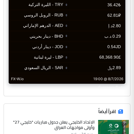
CurrencyRate
اقرأ أيضاً
الاتحاد الخليجي يعلن جدول مباريات "خليجي 27"
وأولى مواجهات العراق