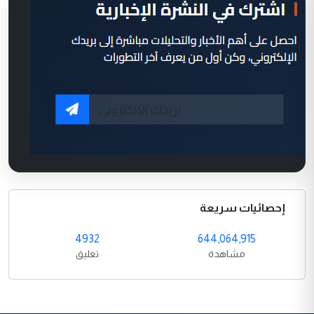
إحصائيات سريعة
4932
644,064,915
مشاهدة
تعليق