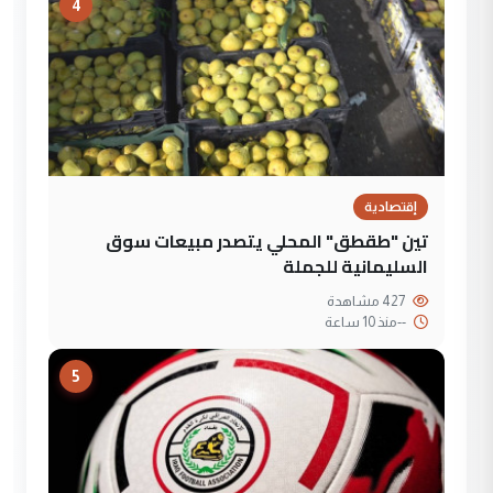
4
إقتصادية
تين "طقطق" المحلي يتصدر مبيعات سوق
السليمانية للجملة
427 مشاهدة
--
منذ 10 ساعة
5