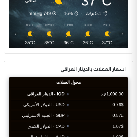
37°C
صافي
5.1 م\ث
16%
749
mmHg
04:00
03:00
02:00
01:00
00:00
23:00
‹
›
35°C
35°C
35°C
36°C
36°C
37°C
اسعار العملات بالدينار العراقي