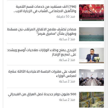
4
سردار
(796) الف مستفيد من خدمات قسم التنمية
والتأهيل الاجتماعي للشباب في الزيارة الارب...
التعليق : واحد من عصابة علي ماما يسقط
منذ 50 دقيقة
جنسية الرافد الثالث للعراق ومن اصول عريقة
ابا فرات ...
مصادر تكشف ملامح الاتفاق المرتقب بين مسقط
الجواهري يرد على صدام حسين سل
الموضوع :
وطهران بشأن "مضيق هرمز"
مضجعيك يابن الزنا (نص كامل)
منذ 2 ساعة
الزيدي يمنح وكلاء الوزارات صلاحيات أوسع ويشدد
5
حيدر عاشور
على تسريع الإنجاز
التعليق : تحياتي لك استاذ حامدتركان. كلام
منذ 2 ساعة
دقيق ومسؤول؛ فالاستثمار الحقيقي للإنسان
وثروات البلد يعتمد على الكفاءة ...
تعرف على مقررات الجلسة الاعتيادية الثالثة عشرة
بين الإهمال واغتصاب الأرض.. بلاد
لمجلس الوزراء
الموضوع :
الرافدين تعاني الجفاف والتصحر!!
منذ 2 ساعة
500 مليون دولار جديدة تصل العراق من الفيدرالي
منذ 2 ساعة