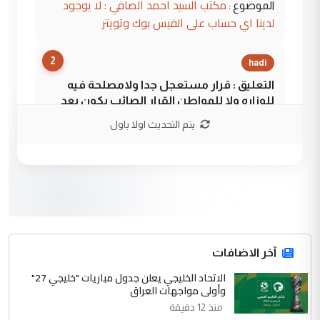
مكتب السيد احمد الصافي : لا يوجود
الموضوع :
لدينا اي حساب على الفيس بوك وتويتر
2
hadi
التعليق : قرار مستعجل جدا ولامصلحة فيه
للوزاره ولا للمواطن القرار الصائب يكون بعد
الاستماع للمدير ومغرفة ...
يتم التحديث اولا باول
وزير الصحة يعفي مدير مستشفى الكرخ
الموضوع :
العام في بغداد
3
سردار
التعليق : واحد من عصابة علي ماما يسقط
جنسية الرافد الثالث للعراق ومن اصول عريقة
ابا فرات ...
آخر الاضافات
الجواهري يرد على صدام حسين سل
الاتحاد الخليجي يعلن جدول مباريات "خليجي 27"
الموضوع :
وأولى مواجهات العراق
مضجعيك يابن الزنا (نص كامل)
منذ 12 دقيقة