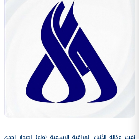
نفت وكالة الأنباء العراقية الرسمية (واع)، إصدار إحدى