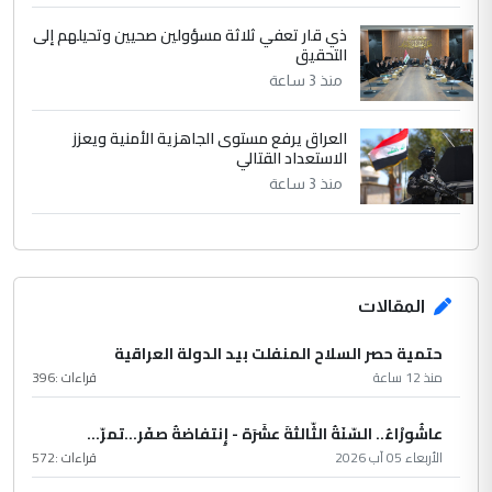
ذي قار تعفي ثلاثة مسؤولين صحيين وتحيلهم إلى
التحقيق
منذ 3 ساعة
العراق يرفع مستوى الجاهزية الأمنية ويعزز
الاستعداد القتالي
منذ 3 ساعة
المقالات
حتمية حصر السلاح المنفلت بيد الدولة العراقية
منذ 12 ساعة
قراءات :
396
عاشُورْاءُ.. السّنَةُ الثّالثةَ عشَرَة - إِنتفاضةُ صفَر…تمرّ...
الأربعاء 05 آب 2026
قراءات :
572