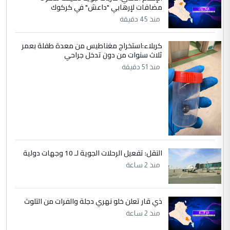
مضافات لإرهابي "داعش" في كركوك
هيئة الحج تصدر قرارا يخص "لم الشمل"
الموضوع :
منذ 45 دقيقة
وتعديل استمارة قرعة الحج
كربلاء:استخراج مغناطيس من معدة طفلة بعمر
ثلاث سنوات من دون تدخل جراحي
5
صلاح مهدي حسن
منذ 51 دقيقة
التعليق : صلاح مهدي حسن ...
هيئة الحج تصدر قرارا يخص "لم الشمل"
الموضوع :
وتعديل استمارة قرعة الحج
النقل: تفعيل الرحلات الجوية لـ 10 وجهات دولية
منذ 2 ساعة
ذي قار تعلن خلو نهري دجلة والفرات من التلوث
منذ 2 ساعة