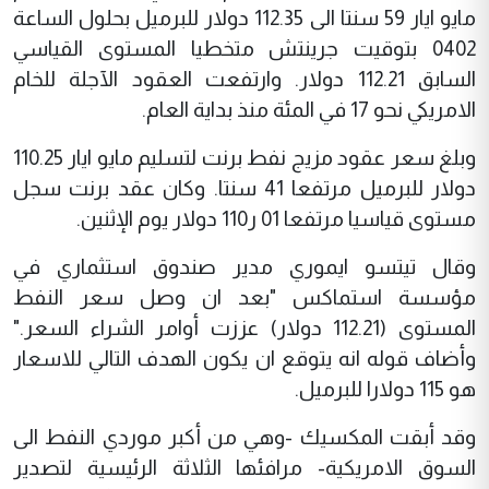
مايو ايار 59 سنتا الى 112.35 دولار للبرميل بحلول الساعة
0402 بتوقيت جرينتش متخطيا المستوى القياسي
السابق 112.21 دولار. وارتفعت العقود الآجلة للخام
الامريكي نحو 17 في المئة منذ بداية العام.
وبلغ سعر عقود مزيج نفط برنت لتسليم مايو ايار 110.25
دولار للبرميل مرتفعا 41 سنتا. وكان عقد برنت سجل
مستوى قياسيا مرتفعا 01 ر110 دولار يوم الإثنين.
وقال تيتسو ايموري مدير صندوق استثماري في
مؤسسة استماكس "بعد ان وصل سعر النفط
المستوى (112.21 دولار) عززت أوامر الشراء السعر."
وأضاف قوله انه يتوقع ان يكون الهدف التالي للاسعار
هو 115 دولارا للبرميل.
وقد أبقت المكسيك -وهي من أكبر موردي النفط الى
السوق الامريكية- مرافئها الثلاثة الرئيسية لتصدير