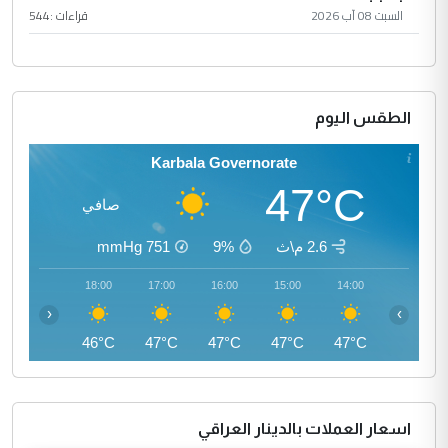
السبت 08 آب 2026
قراءات :
544
الطقس اليوم
Karbala Governorate
47°C
صافي
2.6 م\ث
9%
751
mmHg
19:00
18:00
17:00
16:00
15:00
14:00
‹
›
44°C
46°C
47°C
47°C
47°C
47°C
اسعار العملات بالدينار العراقي