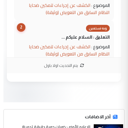
الكشف عن إجراءات لتمكين ضحايا
الموضوع :
النظام السابق من التعويض (وثيقة)
2
وبه نستعين
التعليق : السلام عليكم ...
الكشف عن إجراءات لتمكين ضحايا
الموضوع :
النظام السابق من التعويض (وثيقة)
يتم التحديث اولا باول
3
محمد حسين عبد الكريم حسين
التعليق : هل أستطيع الحصول على هذه
المسرحيات ...
كربلاء :اصدار اربع مسرحيات للشاعر رضا
الموضوع :
الخفاجي
4
آخر الاضافات
صلاح مهدي حسن
الإعلام الأمني: ضربات جوية دقيقة تدمر 8
التعليق : صلاح مهدي حسن ...