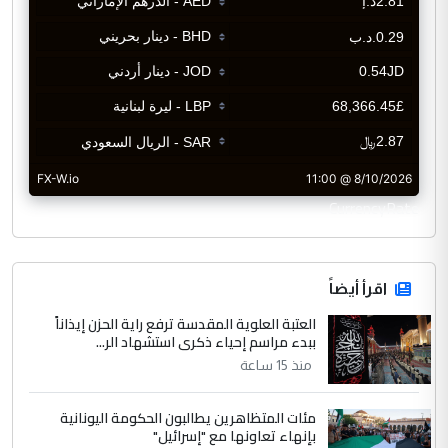
CurrencyRate
اقرأ أيضاً
العتبة العلوية المقدسة ترفع راية الحزن إيذاناً
ببدء مراسم إحياء ذكرى استشهاد الر...
منذ 15 ساعة
مئات المتظاهرين يطالبون الحكومة اليونانية
بإنهاء تعاونها مع "إسرائيل"