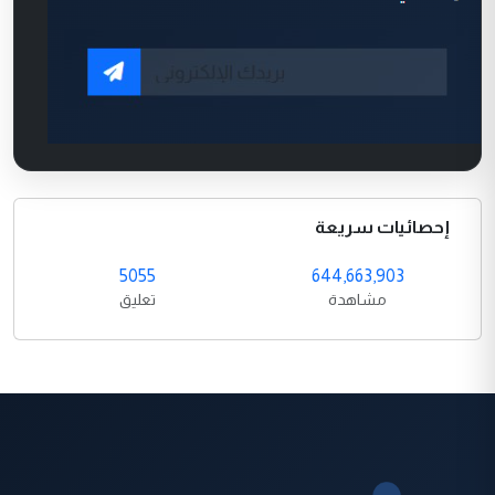
إحصائيات سريعة
5055
644,663,903
مشاهدة
تعليق