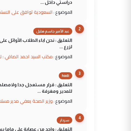
دراستي داخل ...
السعودية توافق على الاستمرار في إعطاء 100 منحة دراسية للطل
الموضوع :
2
عبد الأمير جاسم هليل
التعليق : نحن اباء الطلاب الأوائل ع
لزرع ...
مكتب السيد احمد الصافي : ل
الموضوع :
3
hadi
التعليق : قرار مستعجل جدا ولامصلحة
للمدير ومغرفة ...
وزير الصحة يعفي مدير مستش
الموضوع :
4
سردار
التعليق : واحد من عصابة علي ماما ي