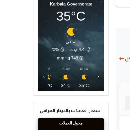
Karbala Governorate
35°C
صافي
4.4 م\ث
20%
كل
mmHg
749
05:00
04:00
03:00
02:00
01:00
‹
›
32°C
33°C
34°C
34°C
35°C
اسعار العملات بالدينار العراقي