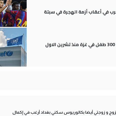
رب في أعقاب أزمة الهجرة في سبتة
اليونيسف توثق استشهاد قرابة 300 طفل في غزة منذ تشرين الاول
تزوج و زوجتي أيضا بكالوريوس سكني بغداد أرغب في إكمال