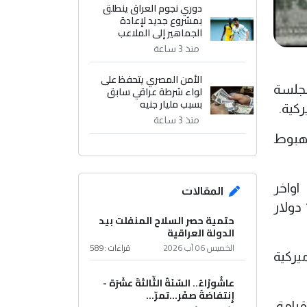
دوري نجوم العراق ينطلق
بمشروع جديد لإعادة
الجماهير إلى الملاعب
منذ 3 ساعة
الأمن المصري يتحفظ على
لجلسة
لواء شرطة عراقي سابق
بسبب مليار جنيه
كية.
منذ 3 ساعة
 هبوط
 إنخفاضا من 1.5435 دولار في اواخر
المقالات
المعاملات في سوق نيويورك الليلة الماضية، ومقارنة مع أعلى مستوى له على الاطلاق البالغ 1.5905 دولار
حتمية حصر السلاح المنفلت بيد
الدولة العراقية
الخميس 06 آب 2026
قراءات :
589
الاميركية
عاشُورْاءُ.. السّنَةُ الثّالثةَ عشَرَة -
إِنتفاضةُ صفَر…تمرّ...
يامة،