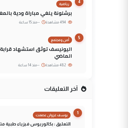
4
رياضية
برشلونة يلغي مباراة ودية بالمغ
494 مشاهدة
--
منذ 15 ساعة
5
أمن ومجتمع
الماضي
482 مشاهدة
--
منذ 14 ساعة
آخر التعليقات
1
يوسف غزوان عصمت
التعليق : بكالوريوس فيزياء طبية م