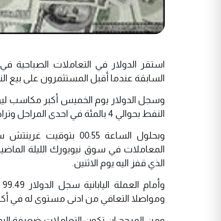
استقر الدولار في التعاملات الصباحية ف
السابقة عندما أقبل المستثمرون على بيع الن
وسجل الدولار يوم الخميس أكبر مكاسب ليو
النفط بحوالي 4 بالمئة في احدى المراحل وتراجع اسعار سلع اساسية اخرى مثل الذهب والبلاتين.
الذي قفز اليه يوم الاثنين.
و
ومواصلا التعافي من ادنى مستوى له في أكثر من 12 عاما البالغ 95.77 ين والذي هوى اليه ي
ومن المرجح ان تكون التعاملات ضعيفة اليوم