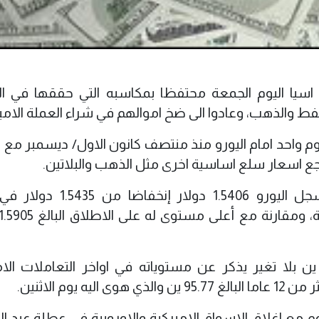
ي اسيا اليوم الجمعة محتفظا بمكاسبه التي حققها في ا
فط والذهب، وعادوا الى ضخ اموالهم في شراء العملة الامير
م واحد امام اليورو منذ منتصف كانون الاول/ ديسمبر مع
وبحلول الساعة 00:55 بتوقيت غرينتش سجل اليورو 1.5406 دولار
أمام العملة اليابانية سجل الدولار 99.49 ين بلا تغير يذكر عن مستوياته في اواخر التعاملات 
وم الاثنين.
 مع اغلاق الاسواق الاميركية والاوروبية في عطلة عيد الق