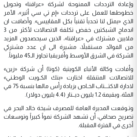
وإعادة الترددات الممنوحة لشركة «عراقنا» وتحويل
خطوطها للعمل على ترددات «إم تي سي أثير»، الأمر
الذي «يمثل لنا تحدياً تقنياً بكل المقاييس». وأضافت ان
اندماج الشبكتين خفض تكلفة الاتصالات لأكثر من 3
ملايين مشترك في «عراقنا»، الذين سيحصدون المزيد
من الفوائد مستقبلاً، مشيرة الى ان عدد مشتركي
الشركة في الشرق الأوسط وأفريقيا تجاوز الـ45 مليوناً.
وأفادت وكالة الأنباء الكويتية (كونا) أن شركة «زين»
للاتصالات المتنقلة اختارت «بنك الكـويت الوطـني»
لادارة الاكتـــتاب الخـاص بزيادة رأس مالها بنسبة 75 في
المئة، وبقيمة 1.2 بليون ديــنار (4.4 بليون دولار).
وتـوقعت المديرة العامة للمصرف شيخة خالد البحر في
تصريح صحافي، أن تشهد الشركة نمواً كبيراً وتوسعات
أخرى في الفترة المقبلة.