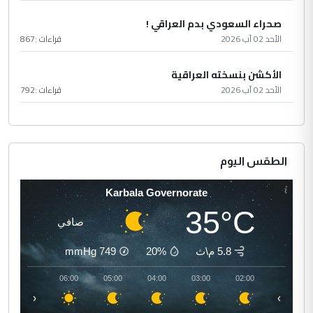
صحراء السعودي بدم العراقي !
الأحد 02 آب 2026
قراءات :
867
الأكشن بنسخته العراقية
الأحد 02 آب 2026
قراءات :
792
الطقس اليوم
Karbala Governorate
35°C
صافي
5.8 م\ث
20%
749
mmHg
07:00
06:00
05:00
04:00
03:00
02:00
‹
›