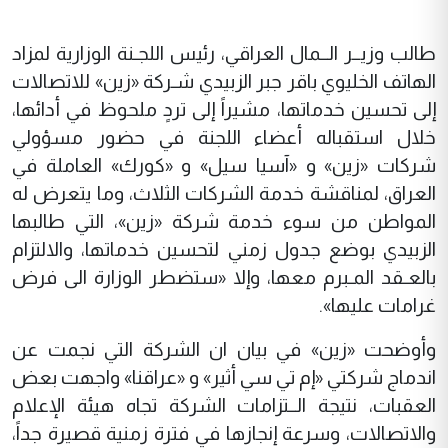
طالب وزيــر الــمال العراقي، رئيس اللجـنة الوزارية لمزاد
الهاتف الخليوي باقر جبر الزبيدي شـركة «زين» للاتصالات
إلى تحسين خدماتها، مشيراً إلى تردٍ ملحوظ في أدائها،
خلال استقباله أعضاء اللجنة في حضور مسؤولي
شركات «زين» و «آسيا سيل» و «كورك» العاملة في
العراق، لمناقشة خدمة الشركات الثلاث، وما يتعرض له
المواطن من سوء خدمة شركة «زين»، التي طالبها
الزبيدي بوضع جدول زمني لتحسين خدماتها، والالتزام
بالعـقد المـبرم معها، وإلا «ستضطر الوزارة الى فرض
غرامات عليها».
وأوضحت «زين» في بيان ان الشركة التي نجمت عن
اندماج شركتي «إم تي سي أثير» و «عراقنا» واجهت بعض
العقبات، نتيجة الــتزامات الشركة تجاه هيئة الإعلام
والاتصالات، وسرعة إنجازها في فترة زمنية قصيرة جداً،