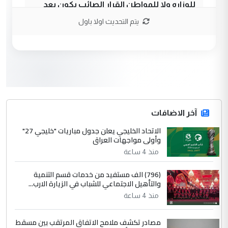
للوزاره ولا للمواطن القرار الصائب يكون بعد
الاستماع للمدير ومغرفة ...
يتم التحديث اولا باول
وزير الصحة يعفي مدير مستشفى الكرخ
الموضوع :
العام في بغداد
3
سردار
التعليق : واحد من عصابة علي ماما يسقط
جنسية الرافد الثالث للعراق ومن اصول عريقة
ابا فرات ...
آخر الاضافات
الجواهري يرد على صدام حسين سل
الاتحاد الخليجي يعلن جدول مباريات "خليجي 27"
الموضوع :
وأولى مواجهات العراق
مضجعيك يابن الزنا (نص كامل)
منذ 4 ساعة
4
سردار
(796) الف مستفيد من خدمات قسم التنمية
والتأهيل الاجتماعي للشباب في الزيارة الارب...
التعليق : واحد من عصابة علي ماما يسقط
منذ 4 ساعة
جنسية الرافد الثالث للعراق ومن اصول عريقة
ابا فرات ...
مصادر تكشف ملامح الاتفاق المرتقب بين مسقط
الجواهري يرد على صدام حسين سل
الموضوع :