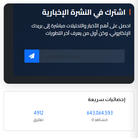
إحصائيات سريعة
4912
643,864,593
مشاهدة
تعليق