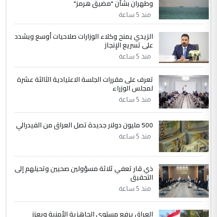
وطهران بشأن "مضيق هرمز"
مضجعيك يابن الزنا (نص كامل)
منذ 5 ساعة
الزيدي يمنح وكلاء الوزارات صلاحيات أوسع ويشدد
5
حيدر عاشور
على تسريع الإنجاز
التعليق : تحياتي لك استاذ حامدتركان. كلام
منذ 5 ساعة
دقيق ومسؤول؛ فالاستثمار الحقيقي للإنسان
وثروات البلد يعتمد على الكفاءة ...
تعرف على مقررات الجلسة الاعتيادية الثالثة عشرة
بين الإهمال واغتصاب الأرض.. بلاد
لمجلس الوزراء
الموضوع :
الرافدين تعاني الجفاف والتصحر!!
منذ 5 ساعة
500 مليون دولار جديدة تصل العراق من الفيدرالي
منذ 5 ساعة
ذي قار تعفي ثلاثة مسؤولين صحيين وتحيلهم إلى
التحقيق
منذ 5 ساعة
العراق يرفع مستوى الجاهزية الأمنية ويعزز