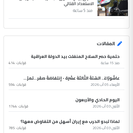
الاستعداد القتالي
منذ 5 ساعة
المقالات
حتمية حصر السلاح المنفلت بيد الدولة العراقية
منذ 15 ساعة
قراءات :
414
عاشُورْاءُ.. السّنَةُ الثّالثةَ عشَرَة - إِنتفاضةُ صفَر…تمرّ...
الأربعاء 05 آب 2026
قراءات :
594
اليوم الحادي والأربعون
الأثنين 03 آب 2026
قراءات :
1744
لماذا تبدو الحرب مع إيران أسهل من التفاوض معها؟
الأثنين 03 آب 2026
قراءات :
785