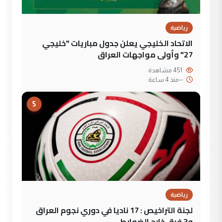
رياضية
الاتحاد الخليجي يعلن جدول مباريات "خليجي
27" وأولى مواجهات العراق
451 مشاهدة
--
منذ 4 ساعة
5
رياضية
لجنة التراخيص : 17 ناديا في دوري نجوم العراق
و3 فرق خارج الضوابط