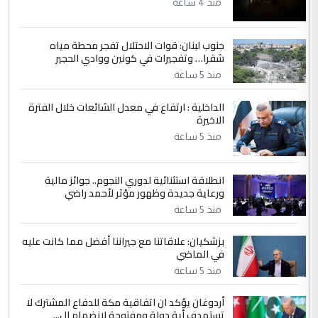
العام في بغداد
منذ 4 ساعة
جنوب لبنان: قوات الاحتلال تفجر محطة مياه
4
سردار
شقرا… وتفجيرات في كونين ووادي الحجير
التعليق : واحد من عصابة علي ماما يسقط
منذ 5 ساعة
جنسية الرافد الثالث للعراق ومن اصول عريقة
ابا فرات ...
الداخلية : ارتفاع في معدل الشائعات خلال الفترة
الاخيرة
الجواهري يرد على صدام حسين سل
الموضوع :
مضجعيك يابن الزنا (نص كامل)
منذ 5 ساعة
انطلاقة استثنائية لدوري النجوم.. جوائز مالية
5
سردار
ورعاية جديدة وظهور مؤثر لأحمد راضي
التعليق : واحد من عصابة علي ماما يسقط
منذ 5 ساعة
جنسية الرافد الثالث للعراق ومن اصول عريقة
ابا فرات ...
بزشكيان: علاقاتنا مع جيراننا أفضل مما كانت عليه
في الماضي
الجواهري يرد على صدام حسين سل
الموضوع :
مضجعيك يابن الزنا (نص كامل)
منذ 5 ساعة
أردوغان يؤكد ان اتفاقية مكة للدفاع المشترك لا
تستهدف أية دولة ومفتوحة لانضمام ال...