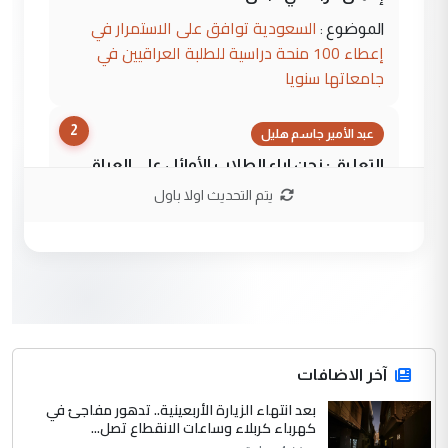
السعودية توافق على الاستمرار في
الموضوع :
إعطاء 100 منحة دراسية للطلبة العراقيين في
جامعاتها سنويا
2
عبد الأمير جاسم هليل
التعليق : نحن اباء الطلاب الأوائل على العراق
نتشرف بلقاء السيد احمد الصافي في العتبات
يتم التحديث اولا باول
الحسنية لزرع ...
مكتب السيد احمد الصافي : لا يوجود
الموضوع :
لدينا اي حساب على الفيس بوك وتويتر
3
hadi
التعليق : قرار مستعجل جدا ولامصلحة فيه
آخر الاضافات
للوزاره ولا للمواطن القرار الصائب يكون بعد
الاستماع للمدير ومغرفة ...
بعد انتهاء الزيارة الأربعينية.. تدهور مفاجئ في
كهرباء كربلاء وساعات الانقطاع تصل...
وزير الصحة يعفي مدير مستشفى الكرخ
الموضوع :