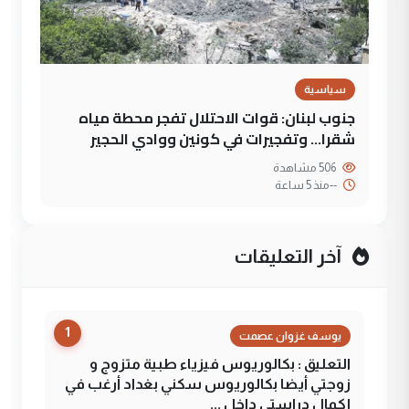
سياسية
جنوب لبنان: قوات الاحتلال تفجر محطة مياه
شقرا… وتفجيرات في كونين ووادي الحجير
506 مشاهدة
--
منذ 5 ساعة
آخر التعليقات
1
يوسف غزوان عصمت
التعليق : بكالوريوس فيزياء طبية متزوج و
زوجتي أيضا بكالوريوس سكني بغداد أرغب في
إكمال دراستي داخل ...