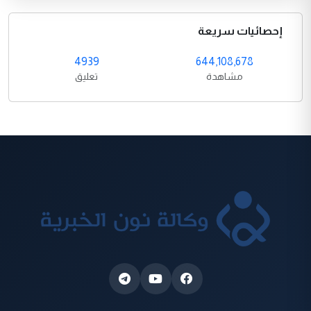
إحصائيات سريعة
4939
644,108,678
مشاهدة
تعليق