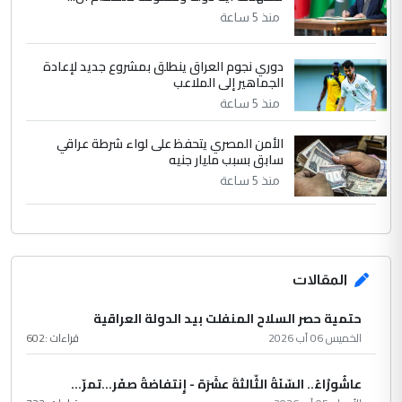
منذ 5 ساعة
دوري نجوم العراق ينطلق بمشروع جديد لإعادة
الجماهير إلى الملاعب
منذ 5 ساعة
الأمن المصري يتحفظ على لواء شرطة عراقي
سابق بسبب مليار جنيه
منذ 5 ساعة
المقالات
حتمية حصر السلاح المنفلت بيد الدولة العراقية
الخميس 06 آب 2026
قراءات :
602
عاشُورْاءُ.. السّنَةُ الثّالثةَ عشَرَة - إِنتفاضةُ صفَر…تمرّ...