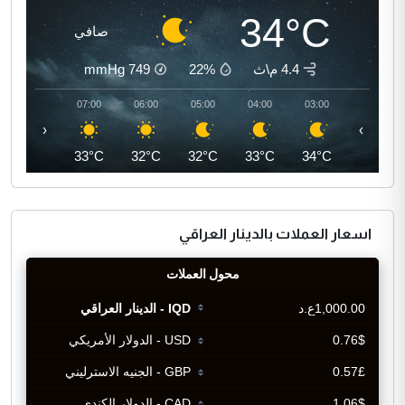
34°C
صافي
4.4 م\ث
22%
749
mmHg
08:00
07:00
06:00
05:00
04:00
03:00
‹
›
36°C
33°C
32°C
32°C
33°C
34°C
اسعار العملات بالدينار العراقي