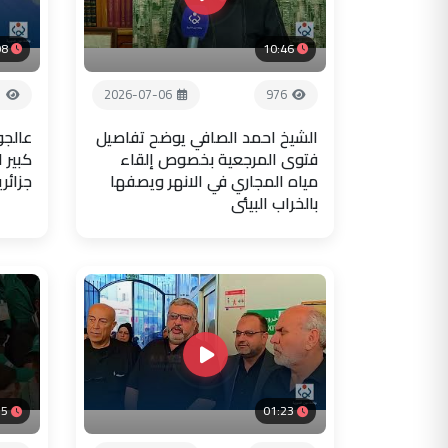
08
10:46
7
2026-07-06
976
الشيخ احمد الصافي يوضح تفاصيل
عالجو
فتوى المرجعية بخصوص إلقاء
كبير 
مياه المجاري في الانهر ويصفها
جزائر
بالخراب البيئي
35
01:23