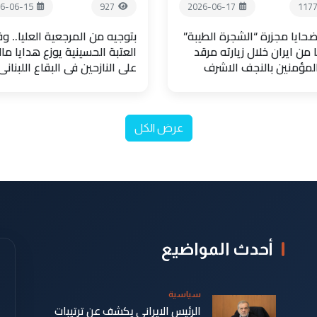
6-06-15
927
2026-06-17
117
حايا مجزرة “الشجرة الطيبة”
بتوجيه من المرجعية العليا.. و
 من ايران خلال زيارته مرقد
العتبة الحسينية يوزع هدايا مال
المؤمنين بالنجف الاشرف
على النازحين في البقاع اللبناني
عرض الكل
أحدث المواضيع
سياسية
الرئيس الايراني يكشف عن ترتيبات