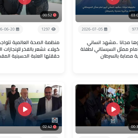
00:52
03:
6-06-20
1297
2026-07-05
97
ها مجانا ..مشهد انساني
منظمة الصحة العالمية تتواجد
امام ممثل السيستاني لطفلة
كربلاء :نشعر بالفخر للإنجازات ال
ية مصابة بالسرطان
حققتها العتبة الحسينية المق
02:42
00: