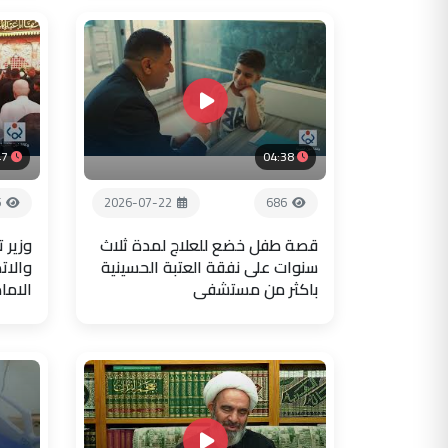
47
04:38
5
2026-07-22
686
قصة طفل خضع للعلاج لمدة ثلاث
وزير 
سنوات على نفقة العتبة الحسينية
والات
باكثر من مستشفى
الاما