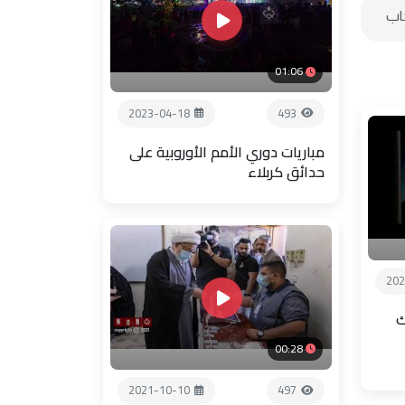
01:06
2023-04-18
493
مباريات دوري الأمم الأوروبية على
حدائق كربلاء
202
ك
00:28
2021-10-10
497