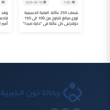
7
2026-06-18
1182
شملت 250 عائلة: العتبة الحسينية
وفد ض
توزع مبالغ تتراوح من 100 الى 150
قادما
دولارعلى كل عائلة في "حارة صيدا"
أمير 