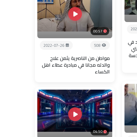
202
00:57
 في
2022-07-26
508
تي
دسة
مواطن من الناصرية يثمن علاج
والدته مجانا في مبادرة عطاء اهل
الكساء
04:50