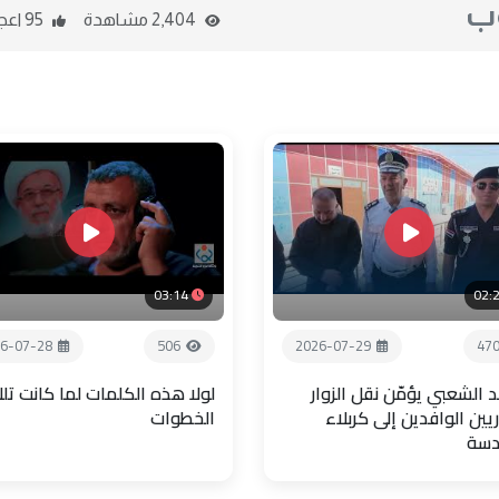
وب
2,404 مشاهدة
95 اعجاب
03:14
02:
6-07-28
506
2026-07-29
47
 الشعبي يؤمّن نقل الزوار
لولا هذه الكلمات لما كانت تل
يين الوافدين إلى كربلاء
الخطوات
دسة