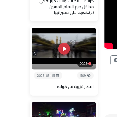
كربلاء .. تنصيب بوابات حرارية في
مداخل حرم الامام الحسين
(ع)..تعرف على مميزاتها
00:29
2023-03-15
509
امطار غزيرة في كربلاء