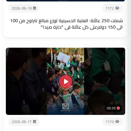
2026-06-18
1172
شملت 250 عائلة: العتبة الحسينية توزع مبالغ تتراوح من 100
الى 150 دولارعلى كل عائلة في "حارة صيدا"
00:35
2026-06-17
1170