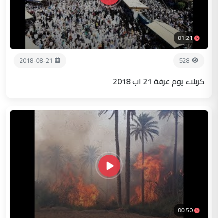
01:21
2018-08-21
528
كربلاء يوم عرفة 21 اب 2018
00:50