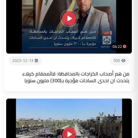
04:22
2023-12-13
500
من هم أصحاب الكراجات بالمحافظة: قائممقام كربلاء
يتحدث ان احدى الساحات مؤجرة بـ(300) مليون سنويا