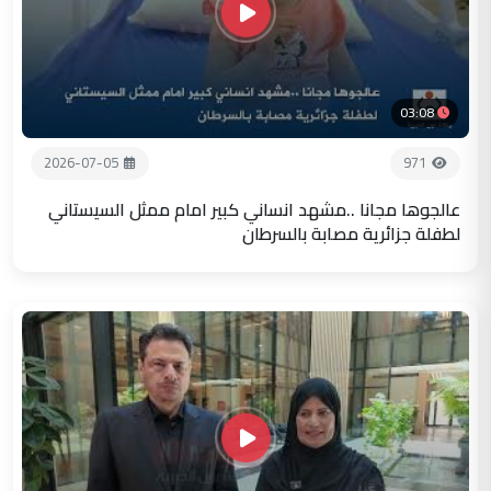
03:08
2026-07-05
971
عالجوها مجانا ..مشهد انساني كبير امام ممثل السيستاني
لطفلة جزائرية مصابة بالسرطان