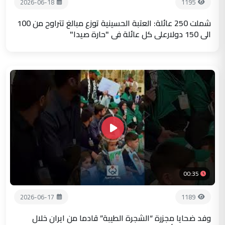
2026-06-18
1195
شملت 250 عائلة: العتبة الحسينية توزع مبالغ تتراوح من 100
الى 150 دولارعلى كل عائلة في "حارة صيدا"
00:35
2026-06-17
1189
وفد ضحايا مجزرة “الشجرة الطيبة” قادما من ايران خلال