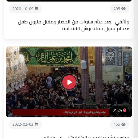
2020-10-09
495
وثائقي ..بعد عشر سنوات من الحصار ومقتل مليون طفل
:صدام يمول حملة بوش الانتخابية
01:24
2022-02-03
465
مراسم تشييع المرجع الگلبايگاني في كربلاء