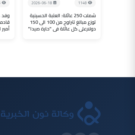
5
2026-06-18
1148
شملت 250 عائلة: العتبة الحسينية
وفد ض
توزع مبالغ تتراوح من 100 الى 150
قادما
دولارعلى كل عائلة في "حارة صيدا"
أمير 