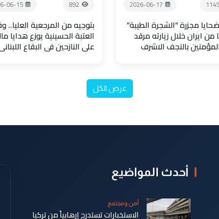
6-06-15
892
2026-06-17
114
حايا مجزرة “الشجرة الطيبة”
بتوجيه من المرجعية العليا.. و
 من ايران خلال زيارته مرقد
العتبة الحسينية يوزع هدايا مال
المؤمنين بالنجف الاشرف
على النازحين في البقاع اللبناني
عرض الكل
أحدث المواضيع
أمن ومجتمع
الاستخبارات تستدرج إرهابياً من تركيا