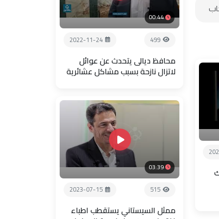
00:44
2022-11-24
499
محافظ ديالى يتحدث عن عوائل
لاتزال نازحة بسبب مشاكل عشائرية
202
03:39
ك
2023-07-15
515
ممثل السيستاني يستقطب اطباء