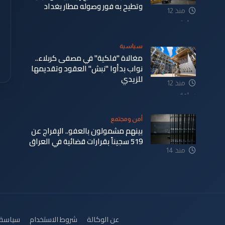
وتطيح به فور وصوله مطار بغداد
منذ 12
ساعة
سياسية
مغالاة "فلكية" في مصفى كربلاء..
نواب بدأوا "نبش" العقود وتقديمها
للزيدي
منذ 12
ساعة
أمن ومجتمع
بينهم مشمولون بالعفو.. الإفراج عن
519 سجيناً بقرارات قضائية في العراق
منذ 14
ساعة
عن الوكالة
شروط الاستخدام
سياسة 