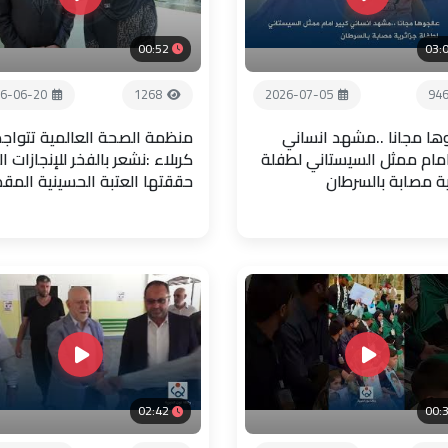
00:52
03:
6-06-20
1268
2026-07-05
94
ها مجانا ..مشهد انساني
منظمة الصحة العالمية تتواجد
امام ممثل السيستاني لطفلة
كربلاء :نشعر بالفخر للإنجازات ال
ية مصابة بالسرطان
حققتها العتبة الحسينية المق
02:42
00: