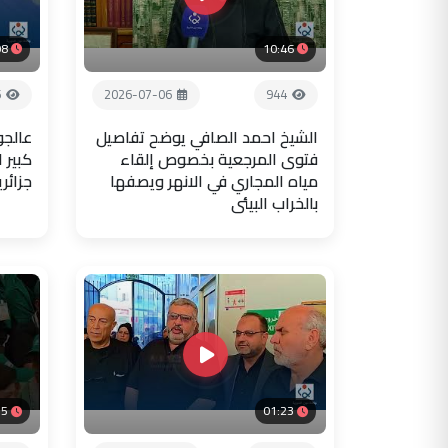
08
10:46
6
2026-07-06
944
الشيخ احمد الصافي يوضح تفاصيل
عالجو
فتوى المرجعية بخصوص إلقاء
كبير 
مياه المجاري في الانهر ويصفها
جزائر
بالخراب البيئي
35
01:23