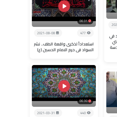
00:31
202
2021-08-08
477
 في
تي
استعداداً لذكرى واقعة الطف.. نشر
دسة
السواد في حرم الامام الحسين (ع)
00:30
2021-03-31
440