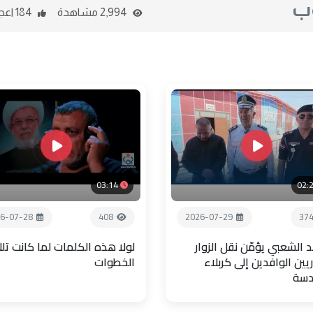
وب
2,994 مشاهدة
184 اعجاب
03:14
02:
6-07-28
408
2026-07-29
37
 الشعبي يؤمّن نقل الزوار
لولا هذه الكلمات لما كانت تل
يين الوافدين إلى كربلاء
الخطوات
دسة