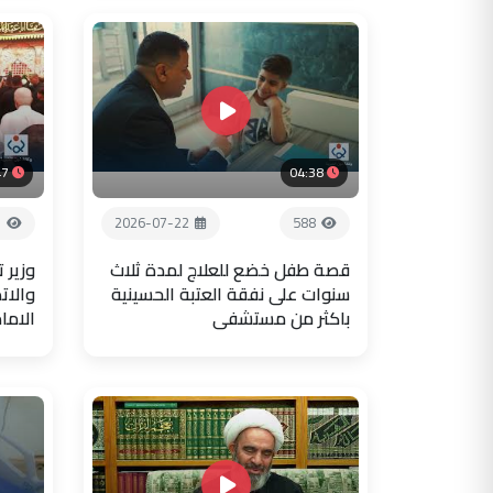
47
04:38
1
2026-07-22
588
قصة طفل خضع للعلاج لمدة ثلاث
وزير 
سنوات على نفقة العتبة الحسينية
والات
باكثر من مستشفى
الاما