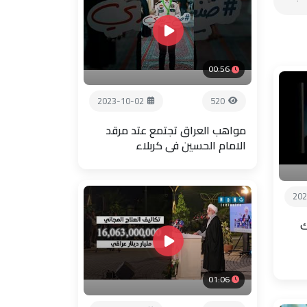
00:56
2023-10-02
520
مواهب العراق تجتمع عتد مرقد
الامام الحسين في كربلاء
202
ك
01:06