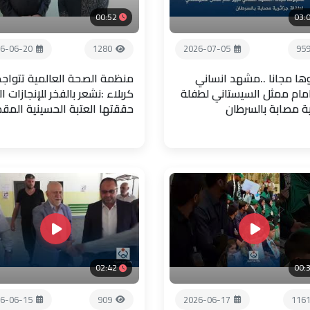
00:52
03:
6-06-20
1280
2026-07-05
95
ها مجانا ..مشهد انساني
منظمة الصحة العالمية تتواجد
امام ممثل السيستاني لطفلة
كربلاء :نشعر بالفخر للإنجازات ال
ية مصابة بالسرطان
حققتها العتبة الحسينية المق
02:42
00:
6-06-15
909
2026-06-17
116