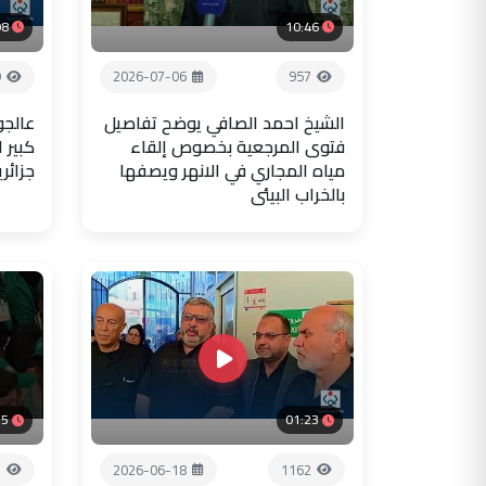
08
10:46
9
2026-07-06
957
الشيخ احمد الصافي يوضح تفاصيل
عالجو
فتوى المرجعية بخصوص إلقاء
كبير 
مياه المجاري في الانهر ويصفها
جزائر
بالخراب البيئي
35
01:23
1
2026-06-18
1162