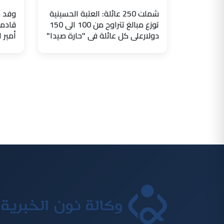
شملت 250 عائلة: العتبة الحسينية
وفد ض
توزع مبالغ تتراوح من 100 الى 150
قادما
دولارعلى كل عائلة في "حارة صيدا"
أمير 