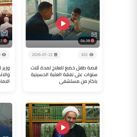
47
04:38
0
2026-07-22
632
قصة طفل خضع للعلاج لمدة ثلاث
وزير 
سنوات على نفقة العتبة الحسينية
والات
باكثر من مستشفى
الاما