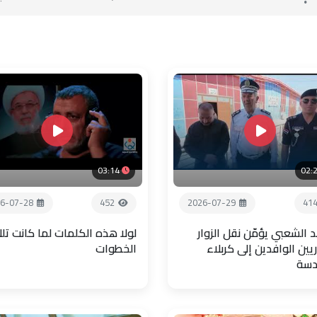
03:14
02:
6-07-28
452
2026-07-29
41
 الشعبي يؤمّن نقل الزوار
لولا هذه الكلمات لما كانت تل
يين الوافدين إلى كربلاء
الخطوات
دسة