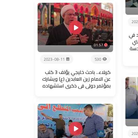
202
 في
تي
01:57
دسة
2023-08-11
530
كربلاء.. باحث خليجي يؤلف 3 كتب
عن الامام زين العابدين (ع) ويشارك
بمؤتمر دولي في ذكرى استشهاده
202