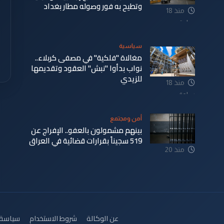
وتطيح به فور وصوله مطار بغداد
منذ 18
ساعة
سياسية
مغالاة "فلكية" في مصفى كربلاء..
نواب بدأوا "نبش" العقود وتقديمها
للزيدي
منذ 18
ساعة
أمن ومجتمع
بينهم مشمولون بالعفو.. الإفراج عن
519 سجيناً بقرارات قضائية في العراق
منذ 20
ساعة
عن الوكالة
شروط الاستخدام
سياسة 