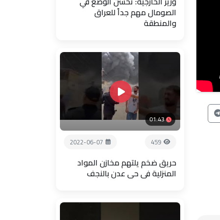
وزير الخارجية: تحسن الوضع في
الصومال مهم جداً للعراق
والمنطقة
01:43
2022-06-07
459
حريق ضخم يلتهم مخازن المواد
المنزلية في حي عدن بالنجف