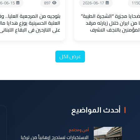
6-06-15
897
2026-06-17
115
حايا مجزرة “الشجرة الطيبة”
بتوجيه من المرجعية العليا.. و
 من ايران خلال زيارته مرقد
العتبة الحسينية يوزع هدايا مال
المؤمنين بالنجف الاشرف
على النازحين في البقاع اللبناني
عرض الكل
أحدث المواضيع
أمن ومجتمع
الاستخبارات تستدرج إرهابياً من تركيا