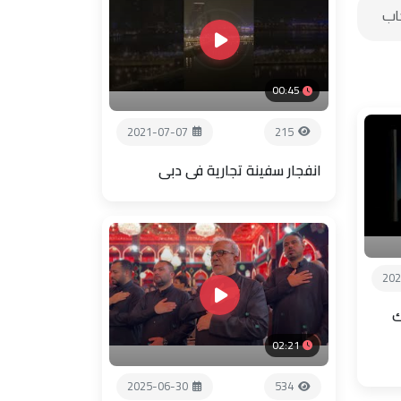
00:45
2021-07-07
215
انفجار سفينة تجارية في دبي
202
ك
02:21
2025-06-30
534