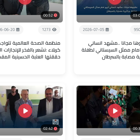
00:52
03:
6-06-20
1273
2026-07-05
95
ها مجانا ..مشهد انساني
منظمة الصحة العالمية تتواجد
امام ممثل السيستاني لطفلة
كربلاء :نشعر بالفخر للإنجازات ال
ية مصابة بالسرطان
حققتها العتبة الحسينية المق
02:42
00: