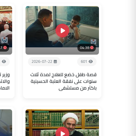
47
04:38
3
2026-07-22
601
قصة طفل خضع للعلاج لمدة ثلاث
وزير 
سنوات على نفقة العتبة الحسينية
والات
باكثر من مستشفى
الاما