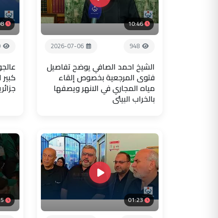
08
10:46
0
2026-07-06
948
الشيخ احمد الصافي يوضح تفاصيل
عالجو
فتوى المرجعية بخصوص إلقاء
كبير 
مياه المجاري في الانهر ويصفها
جزائر
بالخراب البيئي
35
01:23