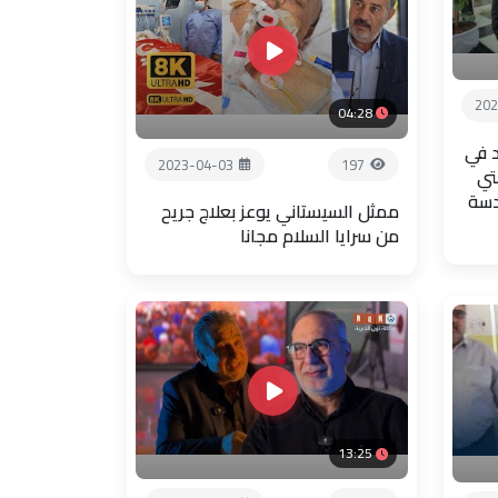
202
04:28
 في
2023-04-03
197
تي
دسة
ممثل السيستاني يوعز بعلاج جريح
من سرايا السلام مجانا
13:25