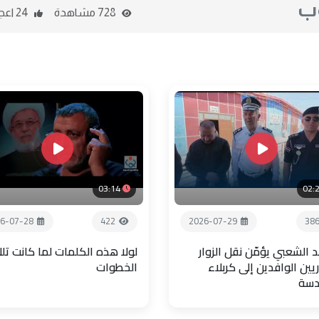
وب
728 مشاهدة
24 اعجاب
03:14
02:
6-07-28
422
2026-07-29
38
 الشعبي يؤمّن نقل الزوار
لولا هذه الكلمات لما كانت تل
يين الوافدين إلى كربلاء
الخطوات
دسة