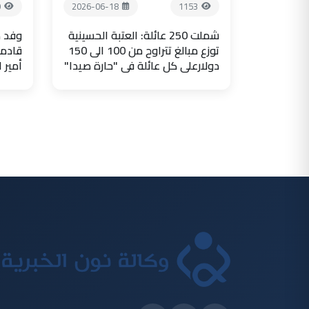
0
2026-06-18
1153
شملت 250 عائلة: العتبة الحسينية
وفد ض
توزع مبالغ تتراوح من 100 الى 150
قادما
دولارعلى كل عائلة في "حارة صيدا"
أمير 