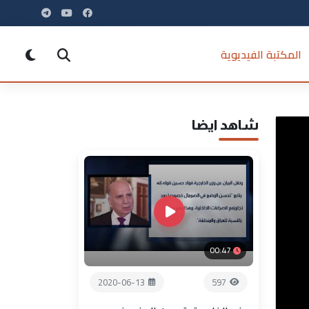
المكتبة الفيديوية
شاهد ايضا
00:47
2020-06-13
597