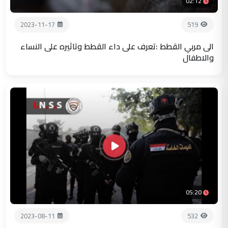
02:12
2023-11-17
519
الى مربي القطط :تعرف على داء القطط وتاثيره على النساء
والاطفال
05:20
2023-08-11
532