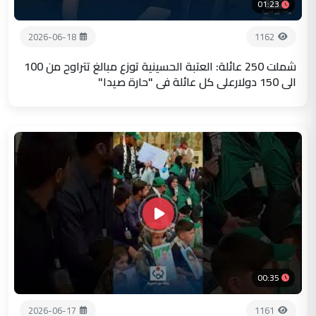
01:23
2026-06-18
1162
شملت 250 عائلة: العتبة الحسينية توزع مبالغ تتراوح من 100
الى 150 دولارعلى كل عائلة في "حارة صيدا"
00:35
2026-06-17
1161