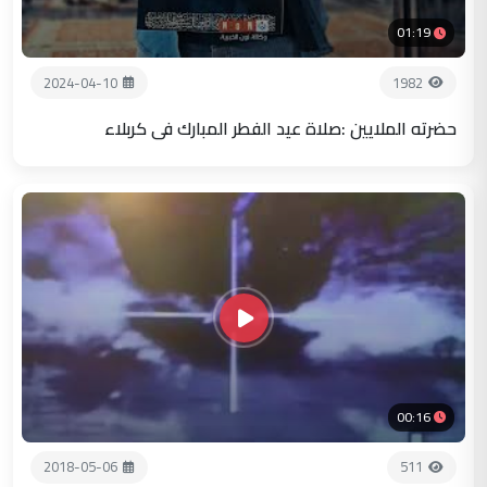
01:19
2024-04-10
1982
حضرته الملايين :صلاة عيد الفطر المبارك في كربلاء
00:16
2018-05-06
511