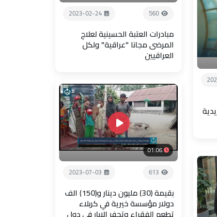
2023-02-24
560
مبادرات العتبة الحسينية لعلاج
المرضى مجانا "عراقية" ولكل
العراقيين
202
يدية
01:06
2023-07-03
613
بقيمة (30) مليون دينار و(150) الف
دولار مؤسسة خيرية في كربلاء
تطعم الفقراء وتحفر الابار في دول