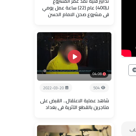
تدابير فنية تمد عمر المشروع
لـ(400) عام (22) ساعة عمل يومي
في مشروع صحن الامام الحسن
04:08
2022-03-20
504
شاهد عملية الاعتقال.. القبض على
متاجرين بالقطع الآثرية في بغداد