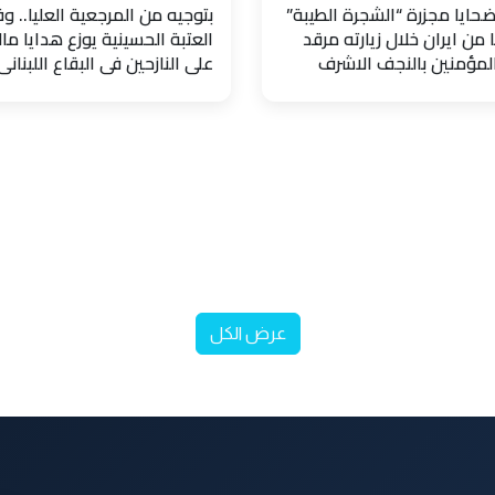
حايا مجزرة “الشجرة الطيبة”
بتوجيه من المرجعية العليا.. و
 من ايران خلال زيارته مرقد
العتبة الحسينية يوزع هدايا مال
المؤمنين بالنجف الاشرف
على النازحين في البقاع اللبناني
عرض الكل