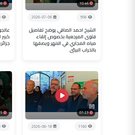
08
10:46
8
2026-07-06
956
الشيخ احمد الصافي يوضح تفاصيل
عالجو
فتوى المرجعية بخصوص إلقاء
كبير 
مياه المجاري في الانهر ويصفها
جزائر
بالخراب البيئي
35
01:23
8
2026-06-18
1160