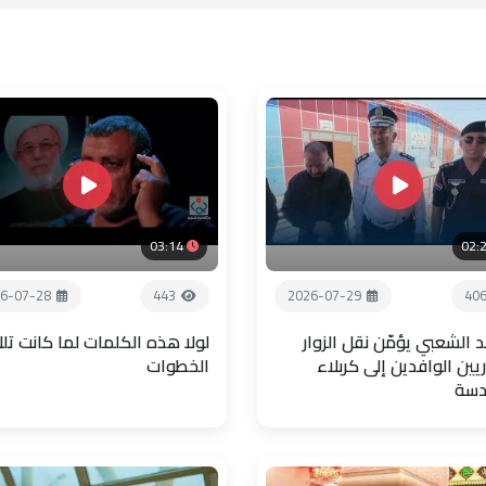
03:14
02:
6-07-28
443
2026-07-29
40
 الشعبي يؤمّن نقل الزوار
لولا هذه الكلمات لما كانت تل
يين الوافدين إلى كربلاء
الخطوات
دسة