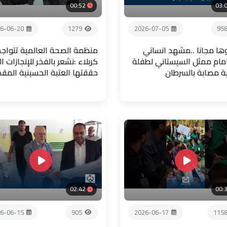
00:52
03:
6-06-20
1279
2026-07-05
95
ها مجانا ..مشهد انساني
منظمة الصحة العالمية تتواجد
امام ممثل السيستاني لطفلة
كربلاء :نشعر بالفخر للإنجازات ال
ية مصابة بالسرطان
حققتها العتبة الحسينية المق
02:42
00:
6-06-15
905
2026-06-17
115