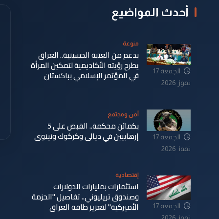
أحدث المواضيع
منوعة
بدعم من العتبة الحسينية.. العراق
يطرح رؤيته الأكاديمية لتمكين المرأة
الجمعة 17
في المؤتمر الإسلامي بباكستان
تموز 2026
أمن ومجتمع
بكمائن محكمة.. القبض على 5
إرهابيين في ديالى وكركوك ونينوى
الجمعة 17
تموز 2026
إقتصادية
استثمارات بمليارات الدولارات
وصندوق تريليوني.. تفاصيل "الحزمة
الأميركية" لتعزيز طاقة العراق
الجمعة 17
تموز 2026