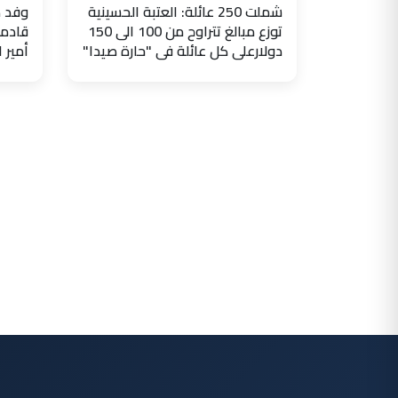
شملت 250 عائلة: العتبة الحسينية
وفد ض
توزع مبالغ تتراوح من 100 الى 150
قادما
دولارعلى كل عائلة في "حارة صيدا"
أمير 