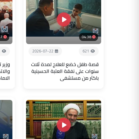
47
04:38
2
2026-07-22
621
قصة طفل خضع للعلاج لمدة ثلاث
وزير 
سنوات على نفقة العتبة الحسينية
والات
باكثر من مستشفى
الاما