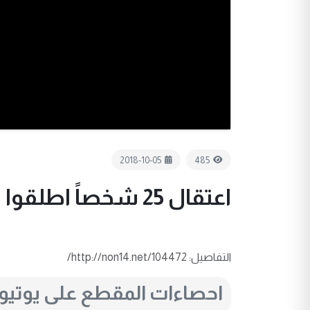
2018-10-05
485
اعتقال 25 شخصاً اطلقوا النار خلال نزاع عشائري في ميسان
التفاصيل: http://non14.net/104472/
احصاءات المقطع على يوتي