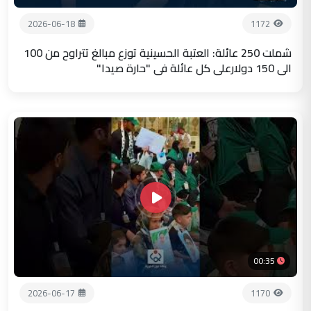
2026-06-18
1172
شملت 250 عائلة: العتبة الحسينية توزع مبالغ تتراوح من 100
الى 150 دولارعلى كل عائلة في "حارة صيدا"
00:35
2026-06-17
1170