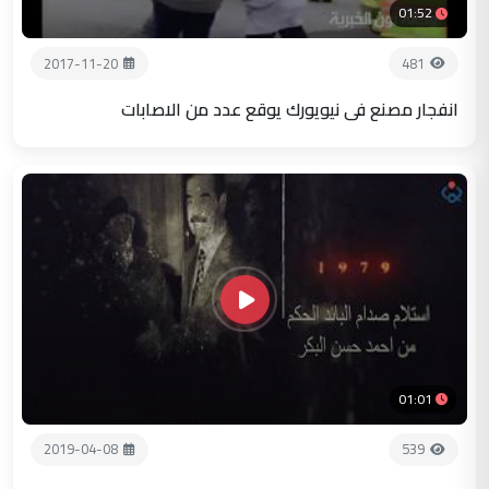
01:52
2017-11-20
481
انفجار مصنع في نيويورك يوقع عدد من الاصابات
01:01
2019-04-08
539