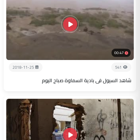
00:47
2018-11-25
541
شاهد السيول في بادية السماوة صباح اليوم