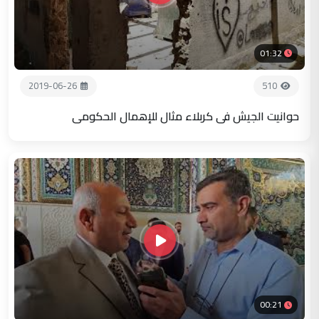
01:32
2019-06-26
510
حوانيت الجيش في كربلاء مثال للإهمال الحكومي
00:21