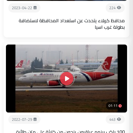
2023-04-22
224
محافظ كربلاء يتحدث عن استعداد المحافظة لاستضافة
بطولة غرب اسيا
01:11
2022-07-29
443
100 راكب بينهم عراقيون ينجون من كارثة على متن طائرة