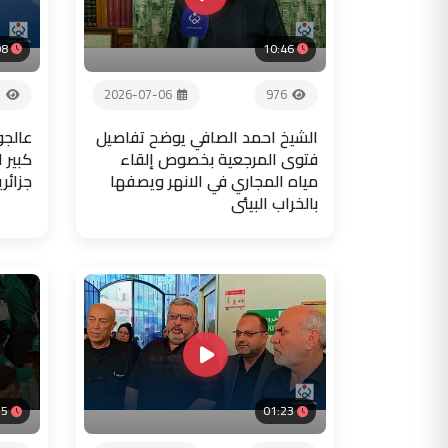
08
10:46
7
2026-07-06
976
الشيخ احمد الصافي يوضح تفاصيل
عالجو
فتوى المرجعية بخصوص إلقاء
كبير 
مياه المجاري في الانهر ويصفها
جزائر
بالخراب البيئي
35
01:23