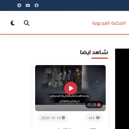
المكتبة الفيديوية
شاهد ايضا
01:25
2020-10-18
433