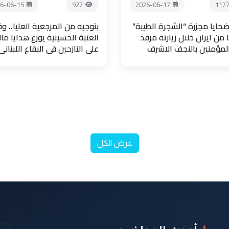
6-06-15
927
2026-06-17
117
حايا مجزرة “الشجرة الطيبة”
بتوجيه من المرجعية العليا.. و
 من ايران خلال زيارته مرقد
العتبة الحسينية يوزع هدايا مال
المؤمنين بالنجف الاشرف
على النازحين في البقاع اللبناني
عرض الكل