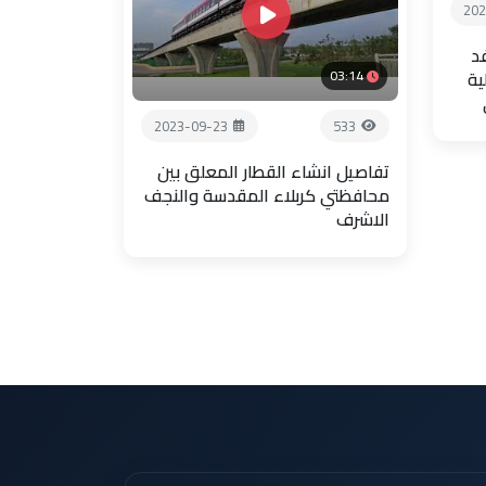
202
فد
03:14
ية
2023-09-23
533
تفاصيل انشاء القطار المعلق بين
محافظتي كربلاء المقدسة والنجف
الاشرف