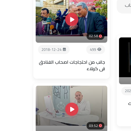
02:58
2018-12-24
499
جانب من احتجاجات اصحاب الفنادق
في كربلاء
202
ك
03:52