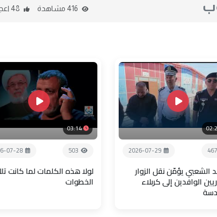
وب
416 مشاهدة
48 اعجاب
03:14
02:
6-07-28
503
2026-07-29
46
 الشعبي يؤمّن نقل الزوار
لولا هذه الكلمات لما كانت تل
يين الوافدين إلى كربلاء
الخطوات
دسة