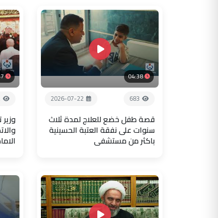
47
04:38
2
2026-07-22
683
قصة طفل خضع للعلاج لمدة ثلاث
وزير 
سنوات على نفقة العتبة الحسينية
والات
باكثر من مستشفى
الاما