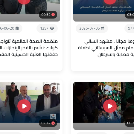
00:52
03:
6-06-20
1297
2026-07-05
97
ها مجانا ..مشهد انساني
منظمة الصحة العالمية تتواجد
امام ممثل السيستاني لطفلة
كربلاء :نشعر بالفخر للإنجازات ال
ية مصابة بالسرطان
حققتها العتبة الحسينية المق
02:42
00: