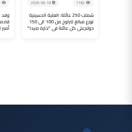
7
2026-06-18
1182
شملت 250 عائلة: العتبة الحسينية
وفد ض
توزع مبالغ تتراوح من 100 الى 150
قادما
دولارعلى كل عائلة في "حارة صيدا"
أمير 