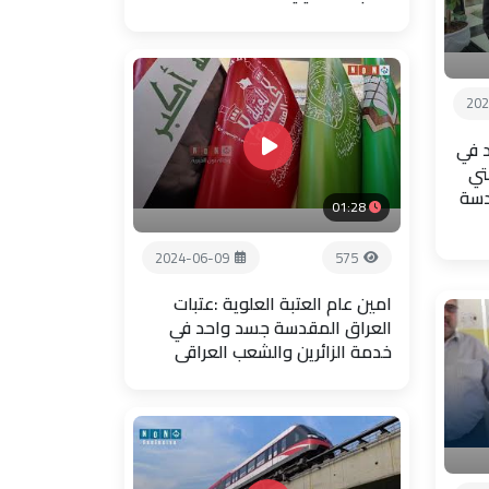
202
 في
تي
دسة
01:28
2024-06-09
575
امين عام العتبة العلوية :عتبات
العراق المقدسة جسد واحد في
خدمة الزائرين والشعب العراقي