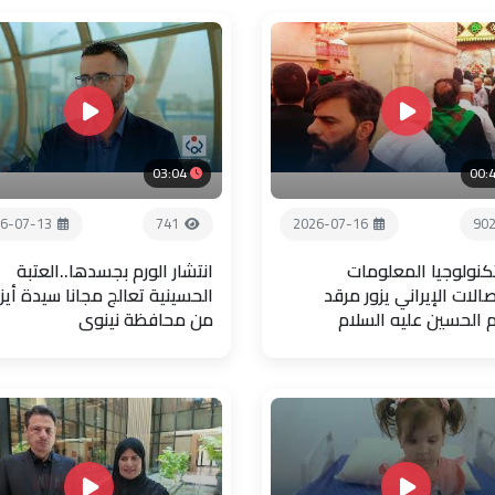
03:04
00:
6-07-13
741
2026-07-16
90
تكنولوجيا المعلومات
انتشار الورم بجسدها..العتبة
صالات الإيراني يزور مرقد
الحسينية تعالج مجانا سيدة أيز
م الحسين عليه السلام
من محافظة نينوى