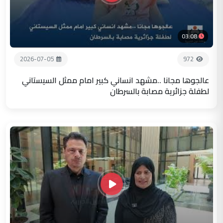
03:08
2026-07-05
972
عالجوها مجانا ..مشهد انساني كبير امام ممثل السيستاني
لطفلة جزائرية مصابة بالسرطان