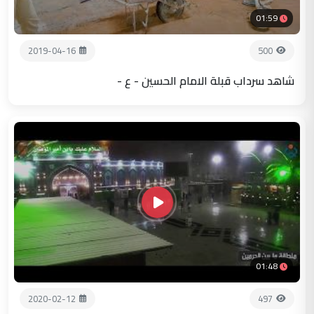
01:59
2019-04-16
500
شاهد سرداب قبلة الامام الحسين - ع -
01:48
2020-02-12
497