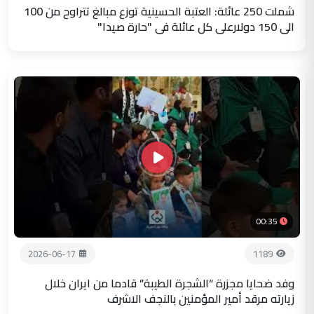
شملت 250 عائلة: العتبة الحسينية توزع مبالغ تتراوح من 100
الى 150 دولارعلى كل عائلة في "حارة صيدا"
00:35
2026-06-17
1189
وفد ضحايا مجزرة “الشجرة الطيبة” قادما من ايران خلال
زيارته مرقد أمير المؤمنين بالنجف الاشرف