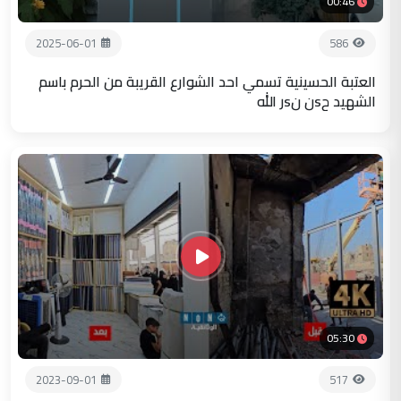
00:46
2025-06-01
586
العتبة الحسينية تسمي احد الشوارع القريبة من الحرم باسم
الشهيد حsن نsر الله
05:30
2023-09-01
517