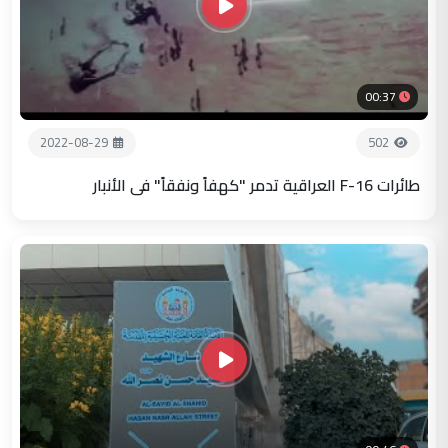
00:37
2022-08-29
502
طائرات F-16 العراقية تدمر "كهفاً ونفقاً" في الأنبار